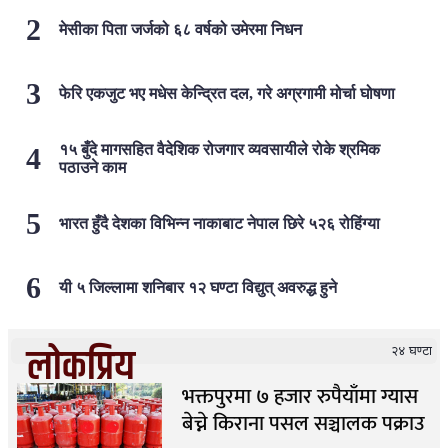
मेसीका पिता जर्जको ६८ वर्षको उमेरमा निधन
फेरि एकजुट भए मधेस केन्द्रित दल, गरे अग्रगामी मोर्चा घोषणा
१५ बुँदे मागसहित वैदेशिक रोजगार व्यवसायीले रोके श्रमिक
पठाउने काम
भारत हुँदै देशका विभिन्न नाकाबाट नेपाल छिरे ५२६ रोहिंग्या
यी ५ जिल्लामा शनिबार १२ घण्टा विद्युत् अवरुद्ध हुने
लोकप्रिय
२४ घण्टा
भक्तपुरमा ७ हजार रुपैयाँमा ग्यास
बेच्ने किराना पसल सञ्चालक पक्राउ