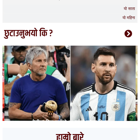
यो साता
यो महिना
छुटाउनुभयो कि ?
मेसीका पिता जर्जको ६८ वर्षको उमेरमा निधन
हाम्रो बारे