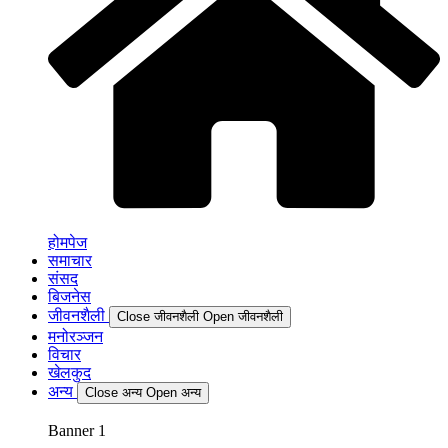
होमपेज
समाचार
संसद
बिजनेस
जीवनशैली
Close जीवनशैली
Open जीवनशैली
मनोरञ्जन
विचार
खेलकुद
अन्य
Close अन्य
Open अन्य
Banner 1