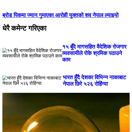
ब्रोड पिकमा ज्यान गुमाएका आरोही युक्तको शव नेपाल ल्याइयो
धेरै कमेन्ट गरिएका
१५ बुँदे मागसहित वैदेशिक रोजगार
व्यवसायीले रोके श्रमिक पठाउने
काम
भारत हुँदै देशका विभिन्न नाकाबाट
नेपाल छिरे ५२६ रोहिंग्या