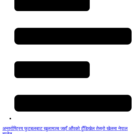
अन्तर्राष्ट्रिय फुटबलबाट
खुलामञ्च
जहाँ आँपको
टुँडिखेल
तेस्रो खेलमा नेपाल
बालेन