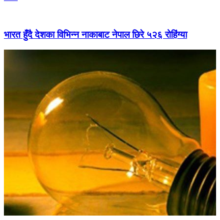
भारत हुँदै देशका विभिन्न नाकाबाट नेपाल छिरे ५२६ रोहिंग्या