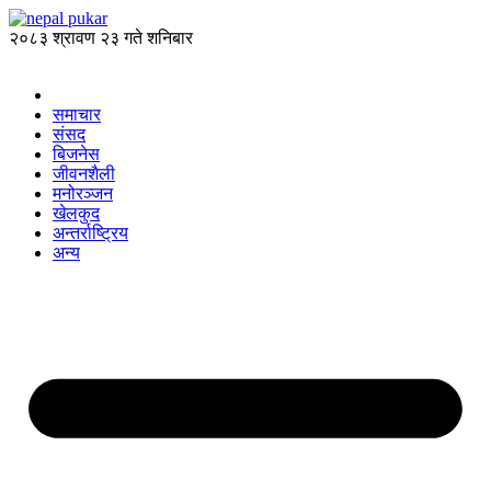
२०८३ श्रावण २३ गते शनिबार
समाचार
संसद
बिजनेस
जीवनशैली
मनोरञ्जन
खेलकुद
अन्तर्राष्ट्रिय
अन्य