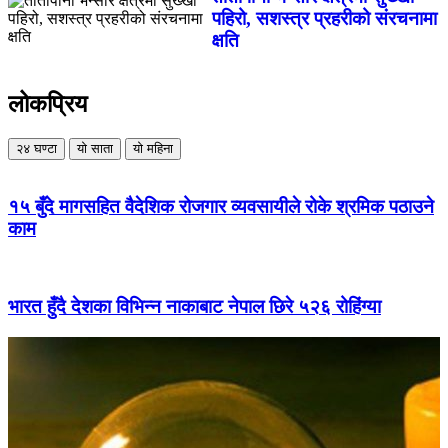
पहिरो, सशस्त्र प्रहरीको संरचनामा
क्षति
लोकप्रिय
२४ घण्टा
यो साता
यो महिना
१५ बुँदे मागसहित वैदेशिक रोजगार व्यवसायीले रोके श्रमिक पठाउने
काम
भारत हुँदै देशका विभिन्न नाकाबाट नेपाल छिरे ५२६ रोहिंग्या