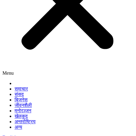
Menu
समाचार
संसद
बिजनेस
जीवनशैली
मनोरञ्जन
खेलकुद
अन्तर्राष्ट्रिय
अन्य