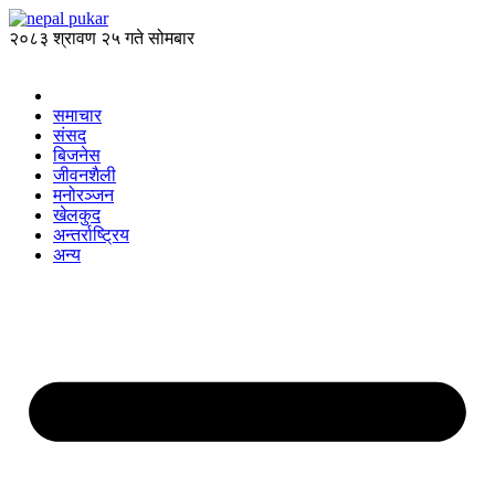
२०८३ श्रावण २५ गते सोमबार
समाचार
संसद
बिजनेस
जीवनशैली
मनोरञ्जन
खेलकुद
अन्तर्राष्ट्रिय
अन्य