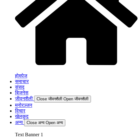
होमपेज
समाचार
संसद
बिजनेस
जीवनशैली
Close जीवनशैली
Open जीवनशैली
मनोरञ्जन
विचार
खेलकुद
अन्य
Close अन्य
Open अन्य
Text Banner 1