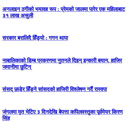
अनलाइन ठगीको भयावह रूप : प्रेमको जालमा पारेर एक महिलाबाट
३१ लाख असुली
सरकार बरालिदै हिँड्यो : गगन थापा
नाबालिकाको डिम्ब प्रकरणमा नुतनले दिइन् इन्कारी बयान, हाजिर
जमानीमा छुटिन्
संसद् छाडेर हिँड्ने सांसदको हाजिरी विश्लेषण गर्दै रास्वपा
जंगलमा मृत भेटिए ३ दिनदेखि बेपत्ता कपिलवस्तुका पूर्वमेयर किरण
सिंह