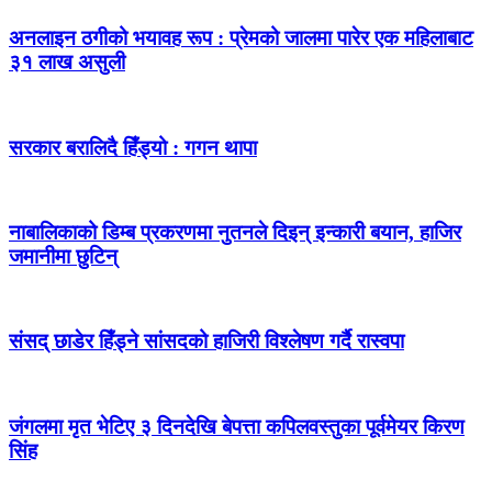
अनलाइन ठगीको भयावह रूप : प्रेमको जालमा पारेर एक महिलाबाट
३१ लाख असुली
सरकार बरालिदै हिँड्यो : गगन थापा
नाबालिकाको डिम्ब प्रकरणमा नुतनले दिइन् इन्कारी बयान, हाजिर
जमानीमा छुटिन्
संसद् छाडेर हिँड्ने सांसदको हाजिरी विश्लेषण गर्दै रास्वपा
जंगलमा मृत भेटिए ३ दिनदेखि बेपत्ता कपिलवस्तुका पूर्वमेयर किरण
सिंह