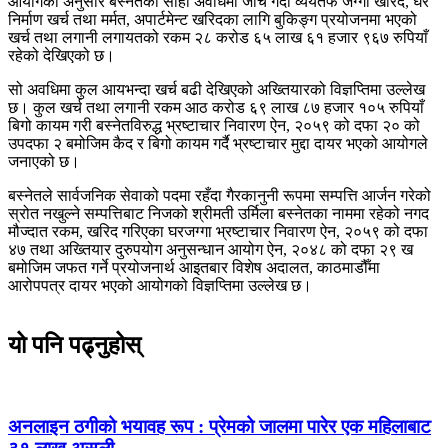
आयोगका अनुसार बस्नेतको सोही अवधिमा जाँच गर्दा व्ययतर्फ जग्गा खरिद, घर
निर्माण खर्च तथा मर्मत, अपार्टमेन्ट खरिदका लागि बुकिङ्ग प्रयोजनमा भएको
खर्च तथा लगानी लगायतको रकम २८ करोड ६५ लाख ६१ हजार ९६७ रुपियाँ
रहेको देखिएको छ।
सो अवधिमा कुल आयभन्दा खर्च बढी देखिएको अख्तियारको विज्ञप्तिमा उल्लेख
छ। कुल खर्च तथा लगानी रकम आठ करोड ६९ लाख ८७ हजार १०५ रुपियाँ
बिगो कायम गरी बस्नेतविरुद्ध भ्रष्टाचार निवारण ऐन, २०५९ को दफा २० को
उपदफा २ बमोजिम कैद र बिगो कायम गर्दै भ्रष्टाचार मुद्दा दायर भएको आयोगले
जनाएको छ।
बस्नेतले सार्वजनिक सेवाको पदमा रहँदा गैरकानुनी रूपमा सम्पत्ति आर्जन गरेको
स्रोत नखुल्ने सम्पत्तिबाट निजको श्रीमती उर्मिला बस्नेतका नाममा रहेको नगद
मौज्दात रकम, खरिद गरिएका घरजग्गा भ्रष्टाचार निवारण ऐन, २०५९ को दफा
४७ तथा अख्तियार दुरुपयोग अनुसन्धान आयोग ऐन, २०४८ को दफा २९ ख
बमोजिम जफत गर्ने प्रयोजनार्थ आइतबार विशेष अदालत, काठमाडौँमा
आरोपपत्र दायर भएको आयोगको विज्ञप्तिमा उल्लेख छ।
यो पनि पढ्नुहोस्
अनलाइन ठगीको भयावह रूप : प्रेमको जालमा पारेर एक महिलाबाट