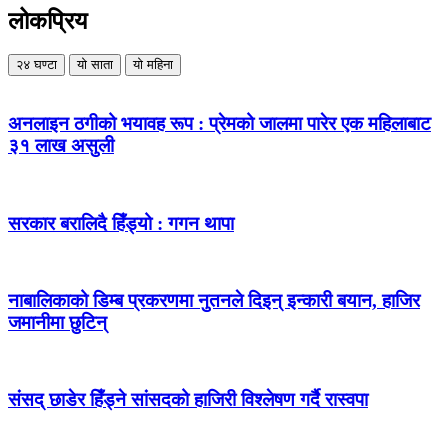
लोकप्रिय
२४ घण्टा
यो साता
यो महिना
अनलाइन ठगीको भयावह रूप : प्रेमको जालमा पारेर एक महिलाबाट
३१ लाख असुली
सरकार बरालिदै हिँड्यो : गगन थापा
नाबालिकाको डिम्ब प्रकरणमा नुतनले दिइन् इन्कारी बयान, हाजिर
जमानीमा छुटिन्
संसद् छाडेर हिँड्ने सांसदको हाजिरी विश्लेषण गर्दै रास्वपा