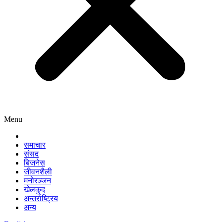
Menu
समाचार
संसद
बिजनेस
जीवनशैली
मनोरञ्जन
खेलकुद
अन्तर्राष्ट्रिय
अन्य