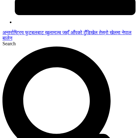
अन्तर्राष्ट्रिय फुटबलबाट
खुलामञ्च
जहाँ आँपको
टुँडिखेल
तेस्रो खेलमा नेपाल
बालेन
Search