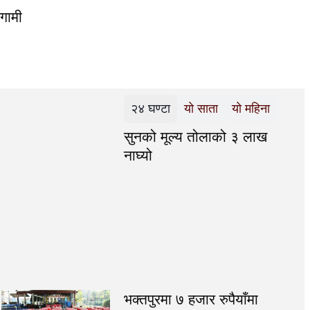
रगामी
२४ घण्टा
यो साता
यो महिना
सुनको मूल्य तोलाको ३ लाख
नाघ्यो
भक्तपुरमा ७ हजार रुपैयाँमा