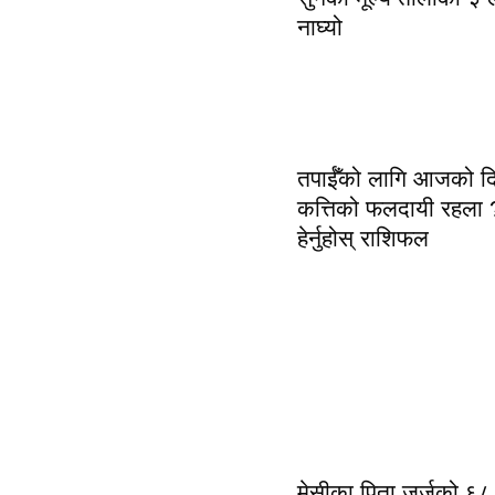
नाघ्यो
तपाईँको लागि आजको द
कत्तिको फलदायी रहला 
हेर्नुहोस् राशिफल
मेसीका पिता जर्जको ६८