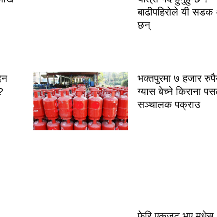
बाढीपहिरोले यी सडक अ
छन्
िन
भक्तपुरमा ७ हजार रुपैय
?
ग्यास बेच्ने किराना प
सञ्चालक पक्राउ
फेरि एकजुट भए मधेस