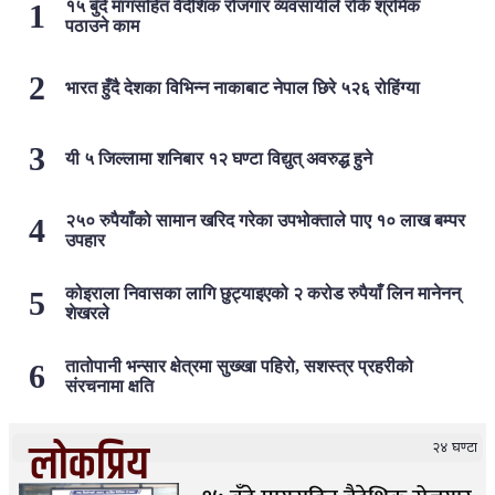
१५ बुँदे मागसहित वैदेशिक रोजगार व्यवसायीले रोके श्रमिक
पठाउने काम
भारत हुँदै देशका विभिन्न नाकाबाट नेपाल छिरे ५२६ रोहिंग्या
यी ५ जिल्लामा शनिबार १२ घण्टा विद्युत् अवरुद्ध हुने
२५० रुपैयाँको सामान खरिद गरेका उपभोक्ताले पाए १० लाख बम्पर
उपहार
कोइराला निवासका लागि छुट्याइएको २ करोड रुपैयाँ लिन मानेनन्
शेखरले
तातोपानी भन्सार क्षेत्रमा सुख्खा पहिरो, सशस्त्र प्रहरीको
संरचनामा क्षति
लोकप्रिय
२४ घण्टा