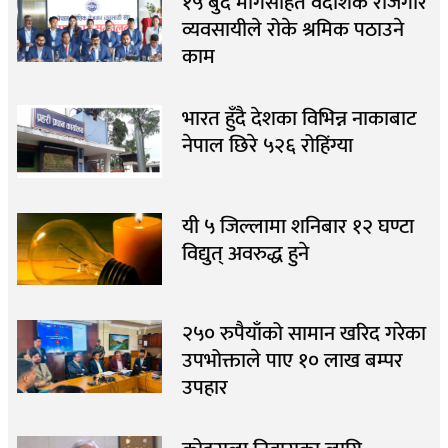
१५ बुँदे मागसहित वैदेशिक रोजगार
व्यवसायीले रोके श्रमिक पठाउने
काम
भारत हुँदै देशका विभिन्न नाकाबाट
नेपाल छिरे ५२६ रोहिंग्या
यी ५ जिल्लामा शनिबार १२ घण्टा
विद्युत् अवरुद्ध हुने
२५० रुपैयाँको सामान खरिद गरेका
उपभोक्ताले पाए १० लाख बम्पर
उपहार