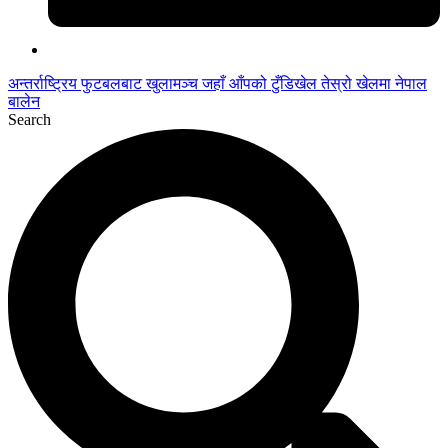
अन्तर्राष्ट्रिय फुटबलबाट
खुलामञ्च
जहाँ आँपको
टुँडिखेल
तेस्रो खेलमा नेपाल
बालेन
Search