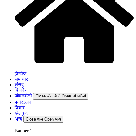
होमपेज
समाचार
संसद
बिजनेस
जीवनशैली
Close जीवनशैली
Open जीवनशैली
मनोरञ्जन
विचार
खेलकुद
अन्य
Close अन्य
Open अन्य
Banner 1