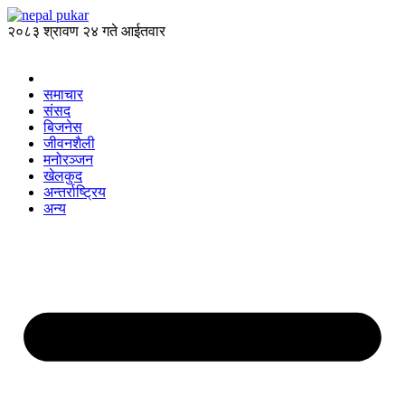
२०८३ श्रावण २४ गते आईतवार
समाचार
संसद
बिजनेस
जीवनशैली
मनोरञ्जन
खेलकुद
अन्तर्राष्ट्रिय
अन्य