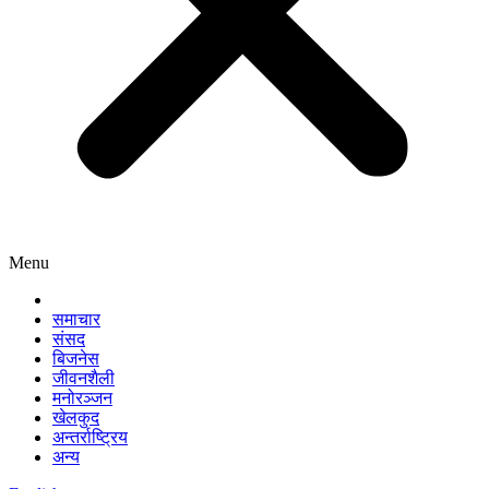
Menu
समाचार
संसद
बिजनेस
जीवनशैली
मनोरञ्जन
खेलकुद
अन्तर्राष्ट्रिय
अन्य