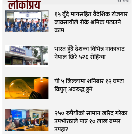
लोकप्रिय
२४ घण्टा
१५ बुँदे मागसहित वैदेशिक रोजगार
व्यवसायीले रोके श्रमिक पठाउने
काम
भारत हुँदै देशका विभिन्न नाकाबाट
नेपाल छिरे ५२६ रोहिंग्या
यी ५ जिल्लामा शनिबार १२ घण्टा
विद्युत् अवरुद्ध हुने
२५० रुपैयाँको सामान खरिद गरेका
उपभोक्ताले पाए १० लाख बम्पर
उपहार