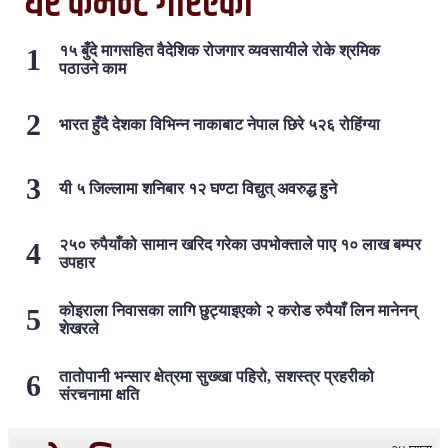
धेरै कमेन्ट गरिएका
१५ बुँदे मागसहित वैदेशिक रोजगार व्यवसायीले रोके श्रमिक
पठाउने काम
भारत हुँदै देशका विभिन्न नाकाबाट नेपाल छिरे ५२६ रोहिंग्या
यी ५ जिल्लामा शनिबार १२ घण्टा विद्युत् अवरुद्ध हुने
२५० रुपैयाँको सामान खरिद गरेका उपभोक्ताले पाए १० लाख बम्पर
उपहार
कोइराला निवासका लागि छुट्याइएको २ करोड रुपैयाँ लिन मानेनन्
शेखरले
तातोपानी भन्सार क्षेत्रमा सुख्खा पहिरो, सशस्त्र प्रहरीको
संरचनामा क्षति