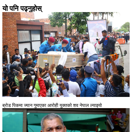
यो पनि पढ्नुहोस्
ब्रोड पिकमा ज्यान गुमाएका आरोही युक्तको शव नेपाल ल्याइयो