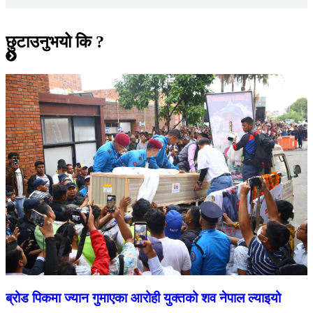
छुटाउनुभयो कि ?
र
न
ब्रोड पिकमा ज्यान गुमाएका आरोही युक्तको शव नेपाल ल्याइयो