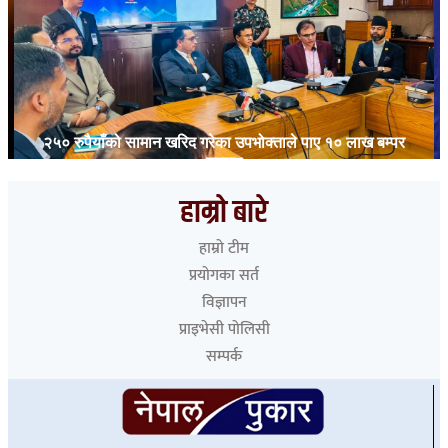
२५० रुपैयाँको सामान खरिद गरेका उपभोक्ताले पाए १० लाख बम्पर
उपहार
हाम्रो बारे
हाम्रो टीम
प्रयोगका सर्त
विज्ञापन
प्राइभेसी पोलिसी
सम्पर्क