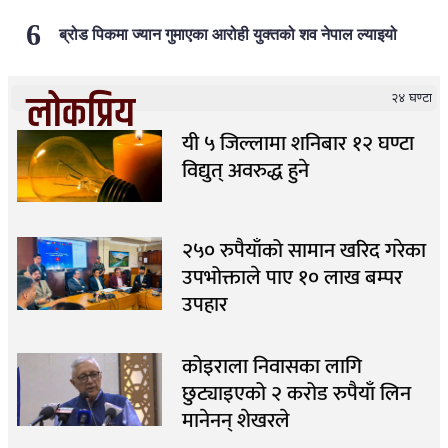
ब्रोड पिकमा ज्यान गुमाएका आरोही युक्तको शव नेपाल ल्याइयो
लोकप्रिय
२४ घण्टा
यी ५ जिल्लामा शनिबार १२ घण्टा
विद्युत् अवरुद्ध हुने
२५० रुपैयाँको सामान खरिद गरेका
उपभोक्ताले पाए १० लाख बम्पर
उपहार
कोइराला निवासका लागि
छुट्याइएको २ करोड रुपैयाँ लिन
मानेनन् शेखरले