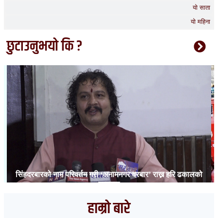
यो साता
यो महिना
छुटाउनुभयो कि ?
सिंहदरबारको नाम परिवर्तन गरी ‘अनामनगर दरबार’ राख्न हरि ढकालको
प्रस्ताव
हाम्रो बारे