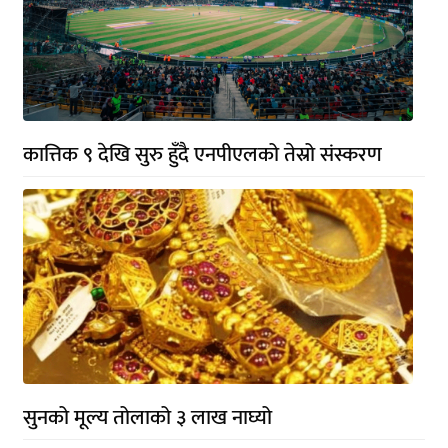
कात्तिक ९ देखि सुरु हुँदै एनपीएलको तेस्रो संस्करण
सुनको मूल्य तोलाको ३ लाख नाघ्यो