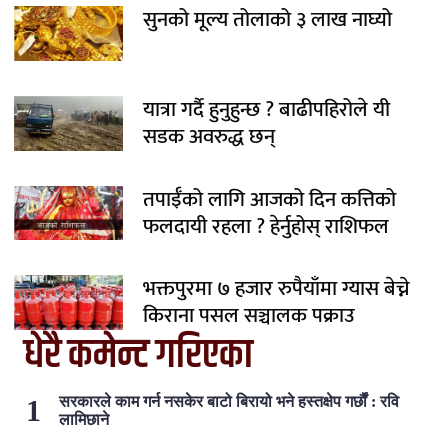
सुनको मूल्य तोलाको ३ लाख नाघ्यो
यात्रा गर्दै हुनुहुन्छ ? बाढीपहिरोले यी
सडक अवरुद्ध छन्
तपाईँको लागि आजको दिन कत्तिको
फलदायी रहला ? हेर्नुहोस् राशिफल
भक्तपुरमा ७ हजार रुपैयाँमा ग्यास बेच्ने
किराना पसल सञ्चालक पक्राउ
धेरै कमेन्ट गरिएका
सरकारले काम गर्न नसकेर बाटो बिरायो भने हस्तक्षेप गर्छौं : रवि
लामिछाने