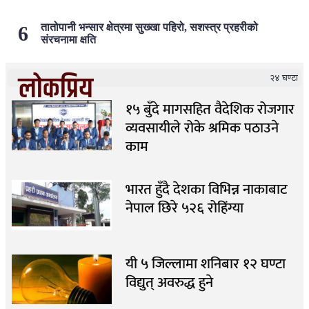
तातोपानी भन्सार क्षेत्रमा सुख्खा पहिरो, सशस्त्र प्रहरीको
संरचनामा क्षति
लोकप्रिय
२४ घण्टा
१५ बुँदे मागसहित वैदेशिक रोजगार
व्यवसायीले रोके श्रमिक पठाउने
काम
भारत हुँदै देशका विभिन्न नाकाबाट
नेपाल छिरे ५२६ रोहिंग्या
यी ५ जिल्लामा शनिबार १२ घण्टा
विद्युत् अवरुद्ध हुने