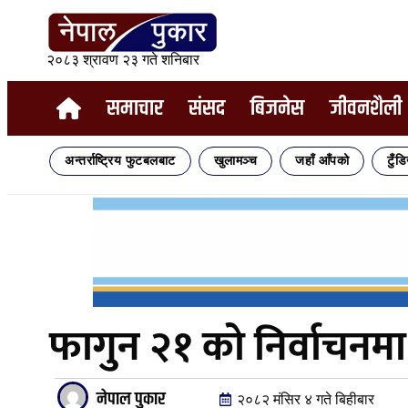
२०८३ श्रावण २३ गते शनिबार
समाचार
संसद
बिजनेस
जीवनशैली
अन्तर्राष्ट्रिय फुटबलबाट
खुलामञ्च
जहाँ आँपको
टुँड
फागुन २१ को निर्वाचनमा
नेपाल पुकार
२०८२ मंसिर ४ गते बिहीबार