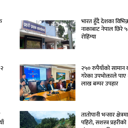
क
भारत हुँदै देशका विभिन्
नाकाबाट नेपाल छिरे 
रोहिंग्या
१२
२५० रुपैयाँको सामान
गरेका उपभोक्ताले पाए
लाख बम्पर उपहार
ि
तातोपानी भन्सार क्षेत्रम
ाँ
पहिरो, सशस्त्र प्रहरीको