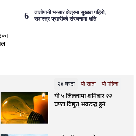
तातोपानी भन्सार क्षेत्रमा सुख्खा पहिरो,
सशस्त्र प्रहरीको संरचनामा क्षति
ाएका
पाल
२४ घण्टा
यो साता
यो महिना
यी ५ जिल्लामा शनिबार १२
घण्टा विद्युत् अवरुद्ध हुने