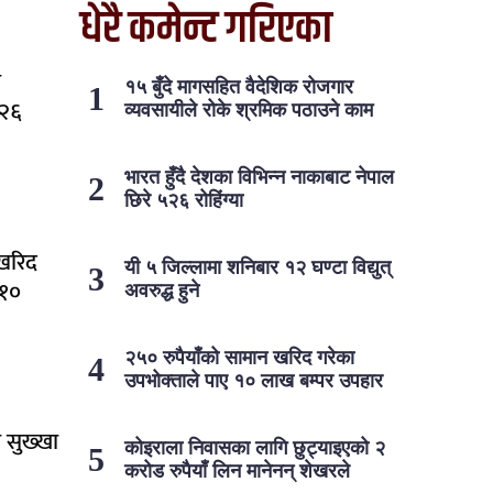
धेरै कमेन्ट गरिएका
न
१५ बुँदे मागसहित वैदेशिक रोजगार
५२६
व्यवसायीले रोके श्रमिक पठाउने काम
भारत हुँदै देशका विभिन्न नाकाबाट नेपाल
छिरे ५२६ रोहिंग्या
 खरिद
यी ५ जिल्लामा शनिबार १२ घण्टा विद्युत्
 १०
अवरुद्ध हुने
२५० रुपैयाँको सामान खरिद गरेका
उपभोक्ताले पाए १० लाख बम्पर उपहार
ा सुख्खा
कोइराला निवासका लागि छुट्याइएको २
करोड रुपैयाँ लिन मानेनन् शेखरले