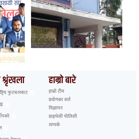
 रोजगार
भारत हुँदै देशका विभिन्न नाकाबाट
ाउने काम
नेपाल छिरे ५२६ रोहिंग्या
 श्रृंखला
हाम्रो बारे
हाम्रो टीम
ाष्ट्रिय फुटबलबाट
0
प्रयोगका सर्त
्च
0
विज्ञापन
आँपको
प्राइभेसी पोलिसी
0
सम्पर्क
ेल
0