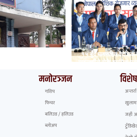
ुँदै देशका विभिन्न नाकाबाट
१५ बुँदे मागसहित वैदेशिक
पाल छिरे ५२६ रोहिंग्या
व्यवसायीले रोके श्रमिक पठ
मनोरञ्जन
विशेष
अन्तर्र
गशिप
फिचर
खुलामञ
बलिउड / हलिउड
जहाँ 
ब्लोअप
टुँडिख