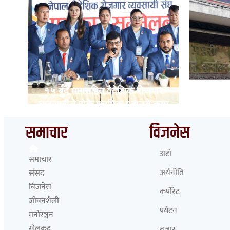
ट
१५ बुँदे मागसहित वैदेशिक रोजगार
भारत ह
व्यवसायीले रोके श्रमिक पठाउने काम
ने
समाचार
विजनेस
अटो
समाचार
अर्थनीति
संसद
बिजनेस
कर्पोरेट
जीवनशैली
पर्यटन
मनोरञ्जन
खेलकुद
बजार