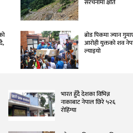
संरचनामा क्षति
को
ब्रोड पिकमा ज्यान गुम
ै,
आरोही युक्तको शव ने
ल्याइयो
भारत हुँदै देशका विभिन्न
नाकाबाट नेपाल छिरे ५२६
रोहिंग्या