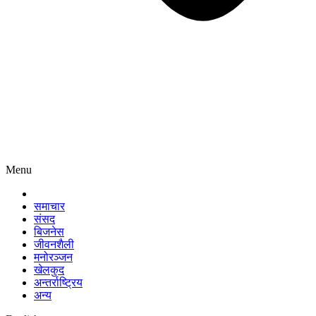
Menu
समाचार
संसद
बिजनेस
जीवनशैली
मनोरञ्जन
खेलकुद
अन्तर्राष्ट्रिय
अन्य