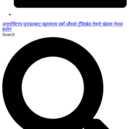
अन्तर्राष्ट्रिय फुटबलबाट
खुलामञ्च
जहाँ आँपको
टुँडिखेल
तेस्रो खेलमा नेपाल
बालेन
Search