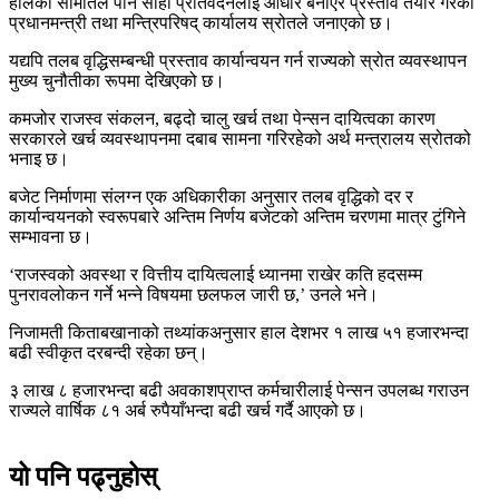
हालको समितिले पनि सोही प्रतिवेदनलाई आधार बनाएर प्रस्ताव तयार गरेको
प्रधानमन्त्री तथा मन्त्रिपरिषद् कार्यालय स्रोतले जनाएको छ।
यद्यपि तलब वृद्धिसम्बन्धी प्रस्ताव कार्यान्वयन गर्न राज्यको स्रोत व्यवस्थापन
मुख्य चुनौतीका रूपमा देखिएको छ।
कमजोर राजस्व संकलन, बढ्दो चालु खर्च तथा पेन्सन दायित्वका कारण
सरकारले खर्च व्यवस्थापनमा दबाब सामना गरिरहेको अर्थ मन्त्रालय स्रोतको
भनाइ छ।
बजेट निर्माणमा संलग्न एक अधिकारीका अनुसार तलब वृद्धिको दर र
कार्यान्वयनको स्वरूपबारे अन्तिम निर्णय बजेटको अन्तिम चरणमा मात्र टुंगिने
सम्भावना छ।
‘राजस्वको अवस्था र वित्तीय दायित्वलाई ध्यानमा राखेर कति हदसम्म
पुनरावलोकन गर्ने भन्ने विषयमा छलफल जारी छ,’ उनले भने।
निजामती किताबखानाको तथ्यांकअनुसार हाल देशभर १ लाख ५१ हजारभन्दा
बढी स्वीकृत दरबन्दी रहेका छन्।
३ लाख ८ हजारभन्दा बढी अवकाशप्राप्त कर्मचारीलाई पेन्सन उपलब्ध गराउन
राज्यले वार्षिक ८१ अर्ब रुपैयाँभन्दा बढी खर्च गर्दै आएको छ।
यो पनि पढ्नुहोस्