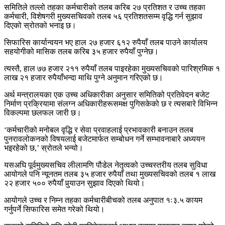
समितिले तल्लो तहका कर्मचारीको तलब करिब २७ प्रतिशत र उच्च तहका
कर्मचारी, विशेषगरी मुख्यसचिवको तलब ५६ प्रतिशतसम्म वृद्धि गर्न सुझाव
दिएको स्रोतको भनाइ छ।
सिफारिस कार्यान्वयन भए हाल २७ हजार ६१२ रुपैयाँ तलब पाउने कार्यालय
सहयोगीको मासिक तलब करिब ३५ हजार रुपैयाँ पुग्नेछ।
त्यस्तै, हाल ७७ हजार २११ रुपैयाँ तलब पाइरहेका मुख्यसचिवको पारिश्रमिक १
लाख २१ हजार रुपैयाँभन्दा माथि पुग्ने अनुमान गरिएको छ।
अर्थ मन्त्रालयका एक उच्च अधिकारीका अनुसार समितिको प्रतिवेदन बजेट
निर्माण प्रक्रियामा संलग्न अधिकारीहरूसमक्ष पुगिसकेको छ र त्यसबारे विभिन्न
विकल्पमा छलफल जारी छ।
‘कर्मचारीको मनोबल वृद्धि र सेवा प्रवाहलाई प्रभावकारी बनाउन तलब
पुनरावलोकनको विषयलाई बजेटमार्फत सम्बोधन गर्ने सम्भावनाबारे अध्ययन
भइरहेको छ,’ स्रोतले भन्यो।
यसअघि पूर्वमुख्यसचिव लीलामणि पौडेल नेतृत्वको उच्चस्तरीय तलब सुविधा
आयोगले पनि न्यूनतम तलब ३५ हजार रुपैयाँ तथा मुख्यसचिवको तलब १ लाख
२२ हजार ५०० रुपैयाँ पुर्‍याउन सुझाव दिएको थियो।
आयोगले उच्च र निम्न तहका कर्मचारीबीचको तलब अनुपात १ः३.५ कायम
गर्नुपर्ने सिफारिस समेत गरेको थियो।