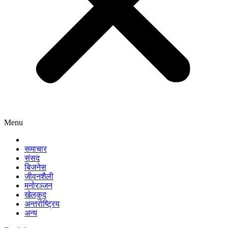
Menu
समाचार
संसद
बिजनेस
जीवनशैली
मनोरञ्जन
खेलकुद
अन्तर्राष्ट्रिय
अन्य