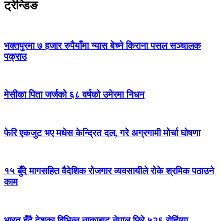
ट्रेन्डिङ
भक्तपुरमा ७ हजार रुपैयाँमा ग्यास बेच्ने किराना पसल सञ्चालक
पक्राउ
मेसीका पिता जर्जको ६८ वर्षको उमेरमा निधन
फेरि एकजुट भए मधेस केन्द्रित दल, गरे अग्रगामी मोर्चा घोषणा
१५ बुँदे मागसहित वैदेशिक रोजगार व्यवसायीले रोके श्रमिक पठाउने
काम
भारत हुँदै देशका विभिन्न नाकाबाट नेपाल छिरे ५२६ रोहिंग्या