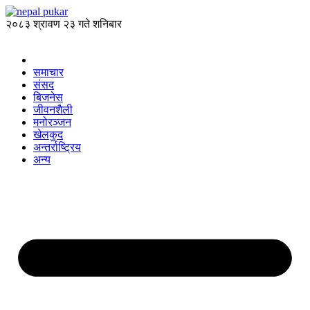
२०८३ श्रावण २३ गते शनिबार
समाचार
संसद
बिजनेस
जीवनशैली
मनोरञ्जन
खेलकुद
अन्तर्राष्ट्रिय
अन्य