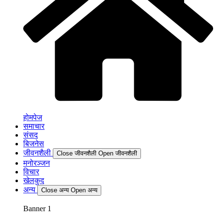
होमपेज
समाचार
संसद
बिजनेस
जीवनशैली
Close जीवनशैली
Open जीवनशैली
मनोरञ्जन
विचार
खेलकुद
अन्य
Close अन्य
Open अन्य
Banner 1