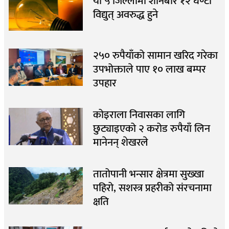
यी ५ जिल्लामा शनिबार १२ घण्टा
विद्युत् अवरुद्ध हुने
२५० रुपैयाँको सामान खरिद गरेका
उपभोक्ताले पाए १० लाख बम्पर
उपहार
कोइराला निवासका लागि
छुट्याइएको २ करोड रुपैयाँ लिन
मानेनन् शेखरले
तातोपानी भन्सार क्षेत्रमा सुख्खा
पहिरो, सशस्त्र प्रहरीको संरचनामा
क्षति