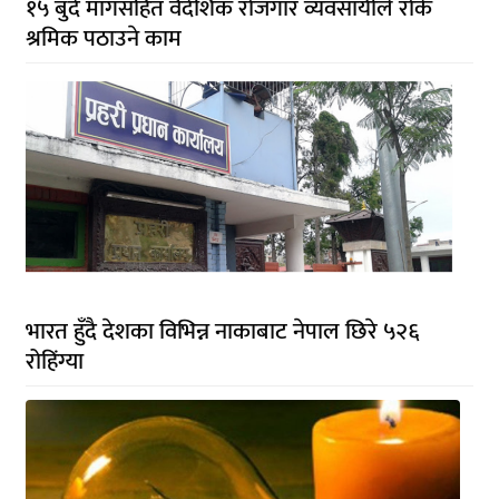
१५ बुँदे मागसहित वैदेशिक रोजगार व्यवसायीले रोके
श्रमिक पठाउने काम
भारत हुँदै देशका विभिन्न नाकाबाट नेपाल छिरे ५२६
रोहिंग्या