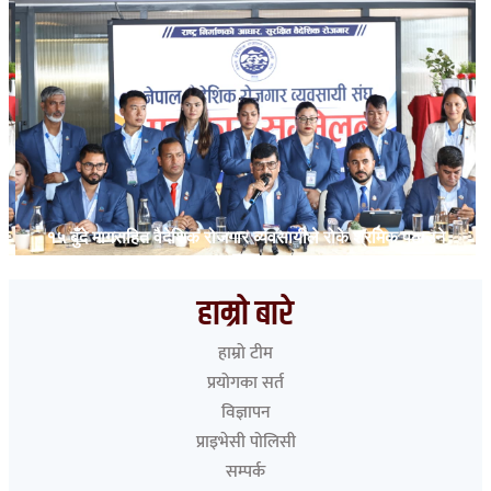
१५ बुँदे मागसहित वैदेशिक रोजगार व्यवसायीले रोके श्रमिक पठाउने
काम
हाम्रो बारे
हाम्रो टीम
प्रयोगका सर्त
विज्ञापन
प्राइभेसी पोलिसी
सम्पर्क