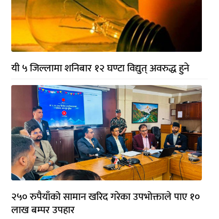
यी ५ जिल्लामा शनिबार १२ घण्टा विद्युत् अवरुद्ध हुने
२५० रुपैयाँको सामान खरिद गरेका उपभोक्ताले पाए १०
लाख बम्पर उपहार