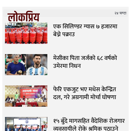
लोकप्रिय
२४ घण्टा
एक सिलिण्डर ग्यास ७ हजारमा
बेच्ने पक्राउ
मेसीका पिता जर्जको ६८ वर्षको
उमेरमा निधन
फेरि एकजुट भए मधेस केन्द्रित
दल, गरे अग्रगामी मोर्चा घोषणा
१५ बुँदे मागसहित वैदेशिक रोजगार
व्यवसायीले रोके श्रमिक पठाउने