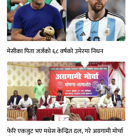
मेसीका पिता जर्जको ६८ वर्षको उमेरमा निधन
फेरि एकजुट भए मधेस केन्द्रित दल, गरे अग्रगामी मोर्चा