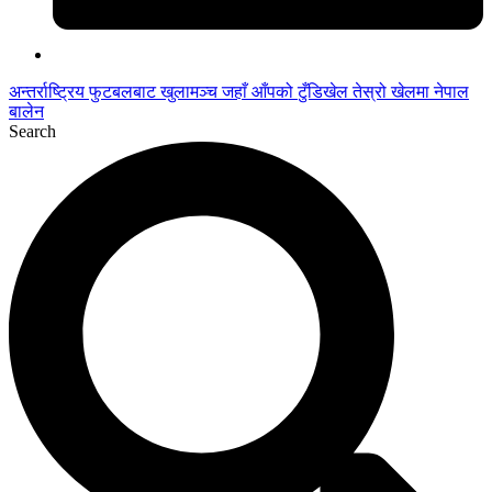
अन्तर्राष्ट्रिय फुटबलबाट
खुलामञ्च
जहाँ आँपको
टुँडिखेल
तेस्रो खेलमा नेपाल
बालेन
Search