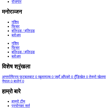
रोजगार
मनोरञ्जन
गशिप
फिचर
बलिउड / हलिउड
ब्लोअप
गशिप
फिचर
बलिउड / हलिउड
ब्लोअप
विशेष श्रृंखला
अन्तर्राष्ट्रिय फुटबलबाट
0
खुलामञ्च
0
जहाँ आँपको
0
टुँडिखेल
0
तेस्रो खेलमा
नेपाल
0
बालेन
0
हाम्रो बारे
हाम्रो टीम
प्रयोगका सर्त