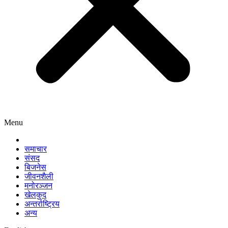
Menu
समाचार
संसद
बिजनेस
जीवनशैली
मनोरञ्जन
खेलकुद
अन्तर्राष्ट्रिय
अन्य