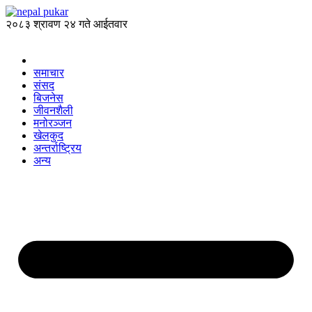
२०८३ श्रावण २४ गते आईतवार
समाचार
संसद
बिजनेस
जीवनशैली
मनोरञ्जन
खेलकुद
अन्तर्राष्ट्रिय
अन्य