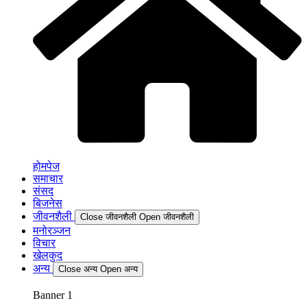
होमपेज
समाचार
संसद
बिजनेस
जीवनशैली
Close जीवनशैली
Open जीवनशैली
मनोरञ्जन
विचार
खेलकुद
अन्य
Close अन्य
Open अन्य
Banner 1