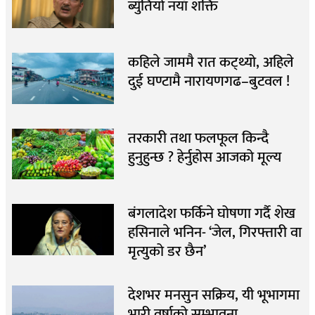
ब्युँतियो नयाँ शक्ति
कहिले जाममै रात कट्थ्यो, अहिले
दुई घण्टामै नारायणगढ–बुटवल !
तरकारी तथा फलफूल किन्दै
हुनुहुन्छ ? हेर्नुहोस आजको मूल्य
बंगलादेश फर्किने घोषणा गर्दै शेख
हसिनाले भनिन- ‘जेल, गिरफ्तारी वा
मृत्युको डर छैन’
देशभर मनसुन सक्रिय, यी भूभागमा
भारी वर्षाको सम्भावना