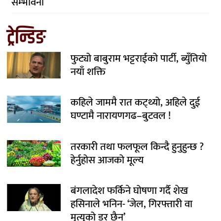
सम्भावना
ट्रेन्डिङ
फुट्यो बाबुराम भट्टराईको पार्टी, ब्युँतियो
नयाँ शक्ति
कहिले जाममै रात कट्थ्यो, अहिले दुई
घण्टामै नारायणगढ–बुटवल !
तरकारी तथा फलफूल किन्दै हुनुहुन्छ ?
हेर्नुहोस आजको मूल्य
बंगलादेश फर्किने घोषणा गर्दै शेख
हसिनाले भनिन- ‘जेल, गिरफ्तारी वा
मृत्युको डर छैन’