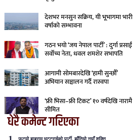
देशभर मनसुन सक्रिय, यी भूभागमा भारी
वर्षाको सम्भावना
गठन भयो ‘जय नेपाल पार्टी’ : दुर्गा प्रसाईं
सर्वोच्च नेता, धवल शमशेर सभापति
आगामी सोमबारदेखि ‘हामी सुन्छौँ’
अभियान सञ्चालन गर्दै रास्वपा
‘फ्री भिसा–फ्री टिकट’ १० वर्षदेखि नारामै
सीमित
धेरै कमेन्ट गरिएका
फुट्यो बाबुराम भट्टराईको पार्टी, ब्युँतियो नयाँ शक्ति