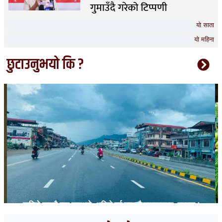
गुमाउँदै गरेको टिप्पणी
यो साता
यो महिना
छुटाउनुभयो कि ?
कहिले जाममै रात कट्थ्यो, अहिले दुई घण्टामै नारायणगढ–बुटवल !