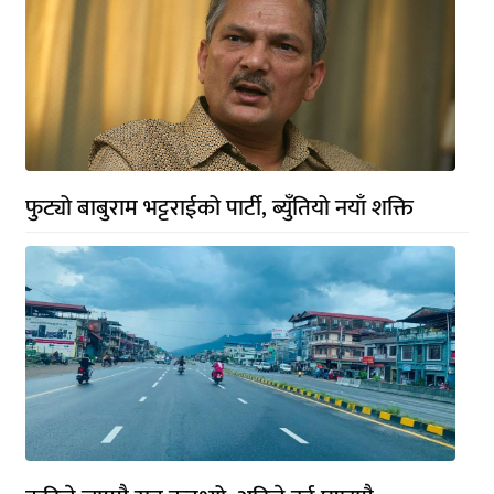
फुट्यो बाबुराम भट्टराईको पार्टी, ब्युँतियो नयाँ शक्ति