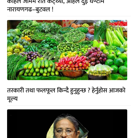
कहिले जाममै रात कट्थ्यो, अहिले दुई घण्टामै
नारायणगढ–बुटवल !
तरकारी तथा फलफूल किन्दै हुनुहुन्छ ? हेर्नुहोस आजको
मूल्य