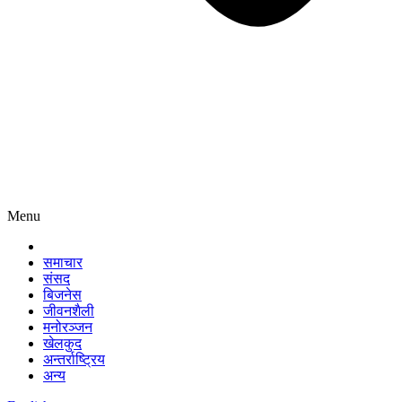
Menu
समाचार
संसद
बिजनेस
जीवनशैली
मनोरञ्जन
खेलकुद
अन्तर्राष्ट्रिय
अन्य