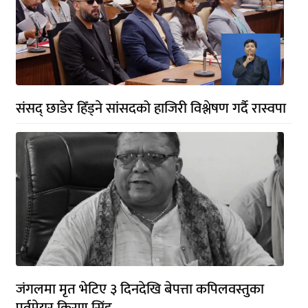
संसद् छाडेर हिँड्ने सांसदको हाजिरी विश्लेषण गर्दै रास्वपा
जंगलमा मृत भेटिए ३ दिनदेखि बेपत्ता कपिलवस्तुका
पूर्वमेयर किरण सिंह