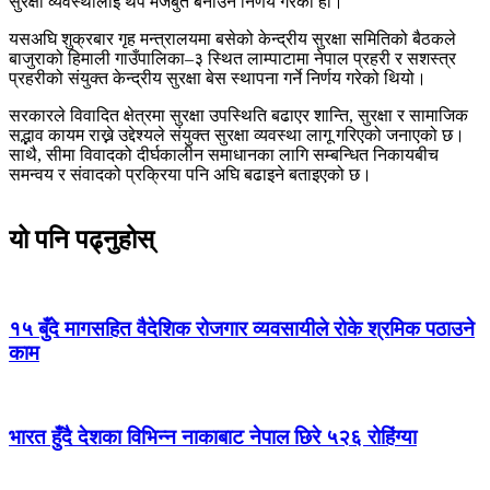
सुरक्षा व्यवस्थालाई थप मजबुत बनाउने निर्णय गरेको हो।
यसअघि शुक्रबार गृह मन्त्रालयमा बसेको केन्द्रीय सुरक्षा समितिको बैठकले
बाजुराको हिमाली गाउँपालिका–३ स्थित लाम्पाटामा नेपाल प्रहरी र सशस्त्र
प्रहरीको संयुक्त केन्द्रीय सुरक्षा बेस स्थापना गर्ने निर्णय गरेको थियो।
सरकारले विवादित क्षेत्रमा सुरक्षा उपस्थिति बढाएर शान्ति, सुरक्षा र सामाजिक
सद्भाव कायम राख्ने उद्देश्यले संयुक्त सुरक्षा व्यवस्था लागू गरिएको जनाएको छ।
साथै, सीमा विवादको दीर्घकालीन समाधानका लागि सम्बन्धित निकायबीच
समन्वय र संवादको प्रक्रिया पनि अघि बढाइने बताइएको छ।
यो पनि पढ्नुहोस्
१५ बुँदे मागसहित वैदेशिक रोजगार व्यवसायीले रोके श्रमिक पठाउने
काम
भारत हुँदै देशका विभिन्न नाकाबाट नेपाल छिरे ५२६ रोहिंग्या