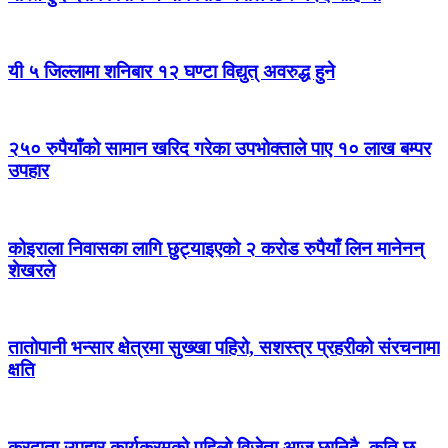
यी ५ जिल्लामा शनिबार १२ घण्टा विद्युत् अवरुद्ध हुने
२५० रुपैयाँको सामान खरिद गरेका उपभोक्ताले पाए १० लाख बम्पर
उपहार
कोइराला निवासका लागि छुट्याइएको २ करोड रुपैयाँ लिन मानेनन्
शेखरले
तातोपानी भन्सार क्षेत्रमा सुख्खा पहिरो, सशस्त्र प्रहरीको संरचनामा
क्षति
करदाता उपहार कार्यक्रमको पहिलो विजेता आज छानिदै, कति छ