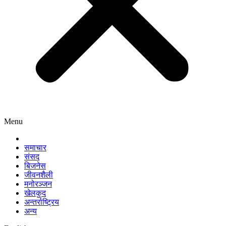
Menu
समाचार
संसद
बिजनेस
जीवनशैली
मनोरञ्जन
खेलकुद
अन्तर्राष्ट्रिय
अन्य