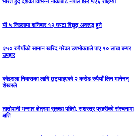
भारत हुँदै देशका विभिन्न नाकाबाट नेपाल छिरे ५२६ रोहिंग्या
यी ५ जिल्लामा शनिबार १२ घण्टा विद्युत् अवरुद्ध हुने
२५० रुपैयाँको सामान खरिद गरेका उपभोक्ताले पाए १० लाख बम्पर
उपहार
कोइराला निवासका लागि छुट्याइएको २ करोड रुपैयाँ लिन मानेनन्
शेखरले
तातोपानी भन्सार क्षेत्रमा सुख्खा पहिरो, सशस्त्र प्रहरीको संरचनामा
क्षति