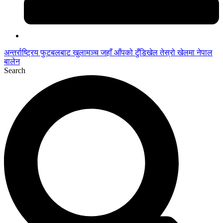
अन्तर्राष्ट्रिय फुटबलबाट
खुलामञ्च
जहाँ आँपको
टुँडिखेल
तेस्रो खेलमा नेपाल
बालेन
Search