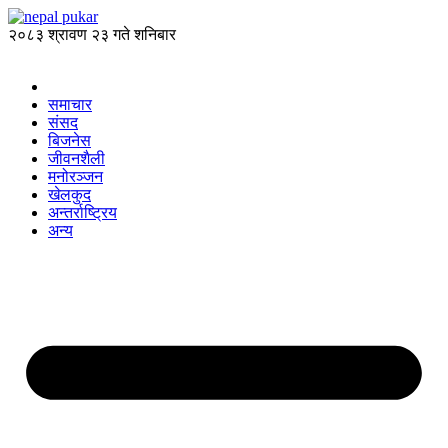
२०८३ श्रावण २३ गते शनिबार
समाचार
संसद
बिजनेस
जीवनशैली
मनोरञ्जन
खेलकुद
अन्तर्राष्ट्रिय
अन्य