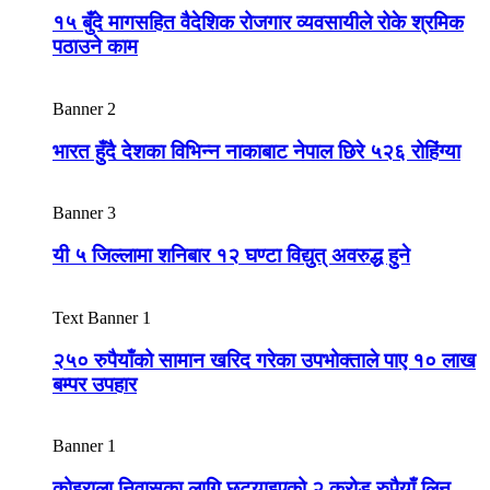
१५ बुँदे मागसहित वैदेशिक रोजगार व्यवसायीले रोके श्रमिक
पठाउने काम
Banner 2
भारत हुँदै देशका विभिन्न नाकाबाट नेपाल छिरे ५२६ रोहिंग्या
Banner 3
यी ५ जिल्लामा शनिबार १२ घण्टा विद्युत् अवरुद्ध हुने
Text Banner 1
२५० रुपैयाँको सामान खरिद गरेका उपभोक्ताले पाए १० लाख
बम्पर उपहार
Banner 1
कोइराला निवासका लागि छुट्याइएको २ करोड रुपैयाँ लिन