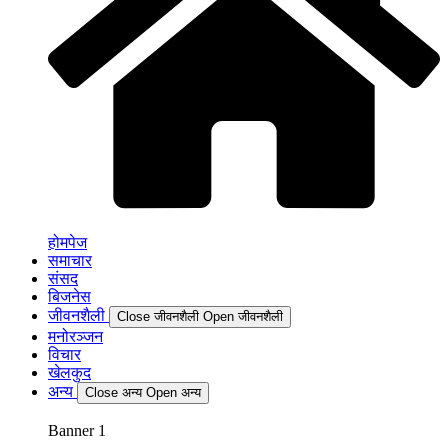
होमपेज
समाचार
संसद
बिजनेस
जीवनशैली
Close जीवनशैली
Open जीवनशैली
मनोरञ्जन
विचार
खेलकुद
अन्य
Close अन्य
Open अन्य
Banner 1