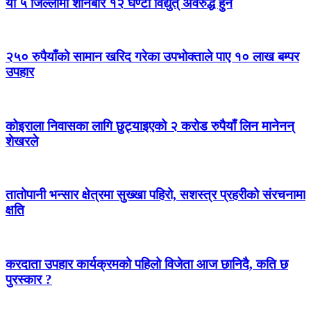
यी ५ जिल्लामा शनिबार १२ घण्टा विद्युत् अवरुद्ध हुने
२५० रुपैयाँको सामान खरिद गरेका उपभोक्ताले पाए १० लाख बम्पर
उपहार
कोइराला निवासका लागि छुट्याइएको २ करोड रुपैयाँ लिन मानेनन्
शेखरले
तातोपानी भन्सार क्षेत्रमा सुख्खा पहिरो, सशस्त्र प्रहरीको संरचनामा
क्षति
करदाता उपहार कार्यक्रमको पहिलो विजेता आज छानिदै, कति छ
पुरस्कार ?