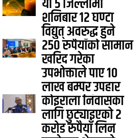
यी ५ जिल्लामा
शनिबार १२ घण्टा
विद्युत् अवरुद्ध हुने
२५० रुपैयाँको सामान
खरिद गरेका
उपभोक्ताले पाए १०
लाख बम्पर उपहार
कोइराला निवासका
लागि छुट्याइएको २
करोड रुपैयाँ लिन