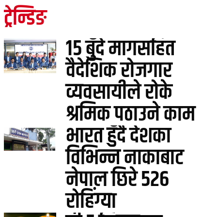
ट्रेन्डिङ
१५ बुँदे मागसहित
वैदेशिक रोजगार
व्यवसायीले रोके
श्रमिक पठाउने काम
भारत हुँदै देशका
विभिन्न नाकाबाट
नेपाल छिरे ५२६
रोहिंग्या