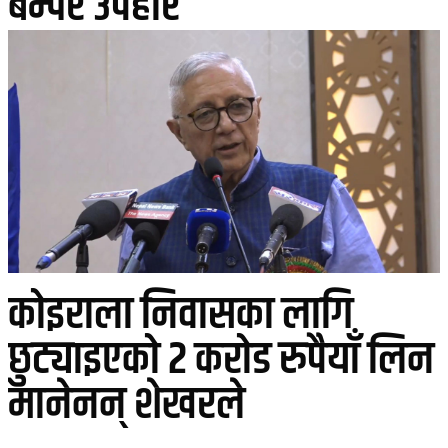
बम्पर उपहार
कोइराला निवासका लागि
छुट्याइएको २ करोड रुपैयाँ लिन
मानेनन् शेखरले