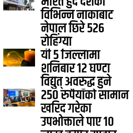
भारत हुँदै देशका
विभिन्न नाकाबाट
नेपाल छिरे ५२६
रोहिंग्या
यी ५ जिल्लामा
शनिबार १२ घण्टा
विद्युत् अवरुद्ध हुने
२५० रुपैयाँको सामान
खरिद गरेका
उपभोक्ताले पाए १०