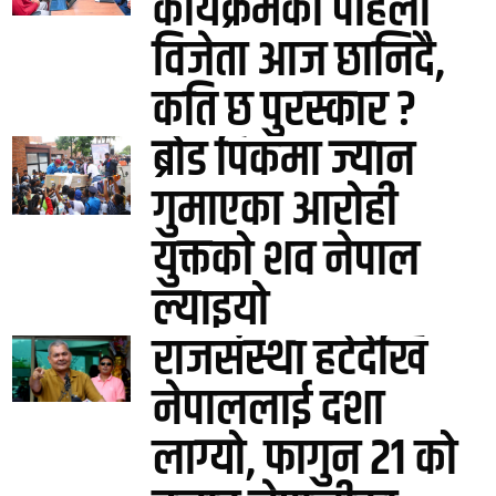
कार्यक्रमको पहिलो
विजेता आज छानिदै,
कति छ पुरस्कार ?
ब्रोड पिकमा ज्यान
गुमाएका आरोही
युक्तको शव नेपाल
ल्याइयो
राजसंस्था हटेदेखि
नेपाललाई दशा
लाग्यो, फागुन २१ को