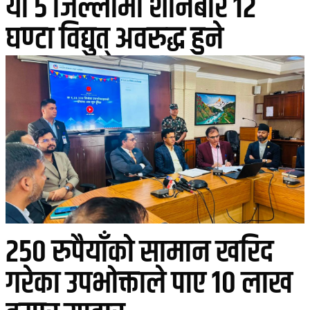
यी ५ जिल्लामा शनिबार १२
घण्टा विद्युत् अवरुद्ध हुने
२५० रुपैयाँको सामान खरिद
गरेका उपभोक्ताले पाए १० लाख