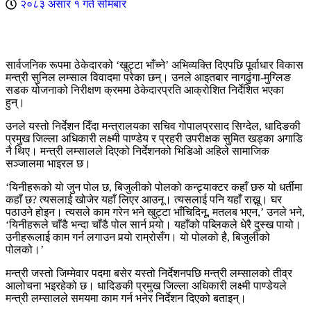
२०८३ असार १ गते सोमबार
सार्वजनिक रूपमा ठेकेदारको ‘खुट्टा भाँच्ने’ अभिव्यक्ति दिएपछि पूर्वाधार विकास
मन्त्री सुनिल लम्साल विवादमा परेका छन्। उनले आइतबार नागढुंगा-मुग्लिङ
सडक योजनाको निरीक्षण क्रममा ठेकेदारप्रति आक्रोशित निर्देशित भएका
हुन्।
उनले यस्तो निर्देशन दिँदा मन्त्रालयका सचिव गोपालप्रसाद सिग्देल, धादिङकी
प्रमुख जिल्ला अधिकारी लक्ष्मी पाण्डेय र प्रहरी उपरीक्षक सुमित खड्का अगाडि
नै थिए। मन्त्री लम्सालले दिएको निर्देशनको भिडिओ अहिले सामाजिक
सञ्जालमा भाइरल छ।
‘यिनीहरूको यो जुन पोल छ, बिजुलीको पोलको कन्ट्र्याक्टर कहाँ छरु यो धर्तीमा
कहाँ छ? त्यसलाई खोजेर यहाँ लिएर आउनू। त्यसलाई पनि यहाँ राख्नू। घर
पठाउने होइन। त्यसले काम गरेन भने खुट्टा भाँचिदिनू, मतलब भएन,’ उनले भने,
‘यिनीहरूले चाँडै भन्दा चाँडै पोल सार्न पर्‍यो। यहाँको पब्लिकले धेरै दुस्ख पायो।
उनीहरूलाई काम गर्न लगाउन पर्‍यो राम्रोसँग। यो पोलको है, बिजुलीको
पोलको।’
मन्त्री जस्तो जिम्मेवार पदमा बसेर यस्तो निर्देशनपछि मन्त्री लम्सालको तीव्र
आलोचना भइरहेको छ। धादिङकी प्रमुख जिल्ला अधिकारी लक्ष्मी पाण्डेयले
मन्त्री लम्सालले समयमा काम गर्न भनेर निर्देशन दिएको बताइन्।