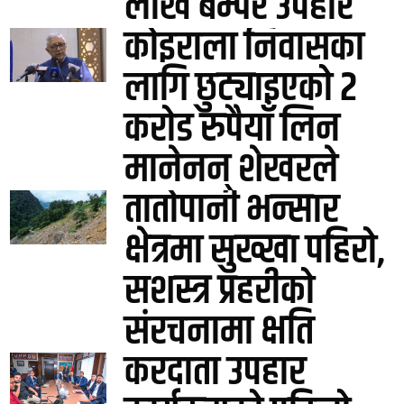
लाख बम्पर उपहार
कोइराला निवासका
लागि छुट्याइएको २
करोड रुपैयाँ लिन
मानेनन् शेखरले
तातोपानी भन्सार
क्षेत्रमा सुख्खा पहिरो,
सशस्त्र प्रहरीको
संरचनामा क्षति
करदाता उपहार