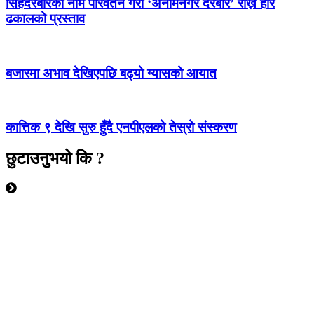
सिंहदरबारको नाम परिवर्तन गरी ‘अनामनगर दरबार’ राख्न हरि
ढकालको प्रस्ताव
बजारमा अभाव देखिएपछि बढ्यो ग्यासको आयात
कात्तिक ९ देखि सुरु हुँदै एनपीएलको तेस्रो संस्करण
छुटाउनुभयो कि ?