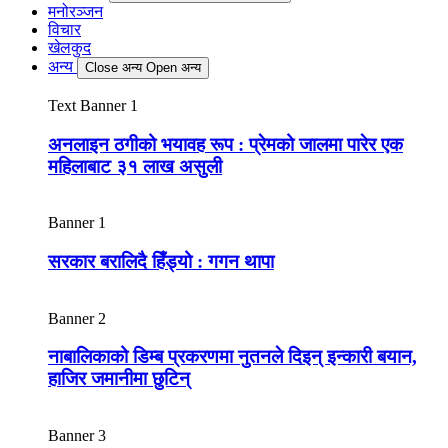
मनोरञ्जन
विचार
खेलकुद
अन्य
Close अन्य
Open अन्य
Text Banner 1
अनलाइन ठगीको भयावह रूप : प्रेमको जालमा पारेर एक
महिलाबाट ३१ लाख असुली
Banner 1
सरकार बरालिदै हिँड्यो : गगन थापा
Banner 2
नाबालिकाको डिम्ब प्रकरणमा नुतनले दिइन् इन्कारी बयान,
हाजिर जमानीमा छुटिन्
Banner 3