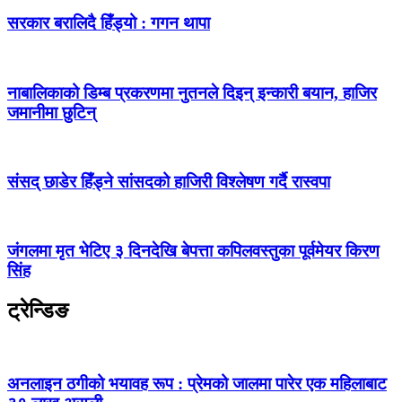
सरकार बरालिदै हिँड्यो : गगन थापा
नाबालिकाको डिम्ब प्रकरणमा नुतनले दिइन् इन्कारी बयान, हाजिर
जमानीमा छुटिन्
संसद् छाडेर हिँड्ने सांसदको हाजिरी विश्लेषण गर्दै रास्वपा
जंगलमा मृत भेटिए ३ दिनदेखि बेपत्ता कपिलवस्तुका पूर्वमेयर किरण
सिंह
ट्रेन्डिङ
अनलाइन ठगीको भयावह रूप : प्रेमको जालमा पारेर एक महिलाबाट