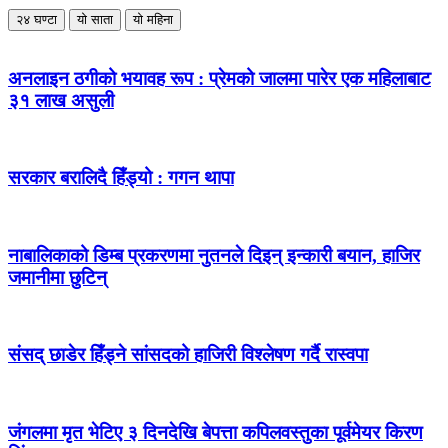
२४ घण्टा
यो साता
यो महिना
अनलाइन ठगीको भयावह रूप : प्रेमको जालमा पारेर एक महिलाबाट
३१ लाख असुली
सरकार बरालिदै हिँड्यो : गगन थापा
नाबालिकाको डिम्ब प्रकरणमा नुतनले दिइन् इन्कारी बयान, हाजिर
जमानीमा छुटिन्
संसद् छाडेर हिँड्ने सांसदको हाजिरी विश्लेषण गर्दै रास्वपा
जंगलमा मृत भेटिए ३ दिनदेखि बेपत्ता कपिलवस्तुका पूर्वमेयर किरण