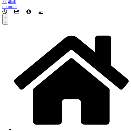
English
channel