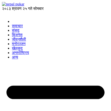
२०८३ श्रावण २५ गते सोमबार
समाचार
संसद
बिजनेस
जीवनशैली
मनोरञ्जन
खेलकुद
अन्तर्राष्ट्रिय
अन्य