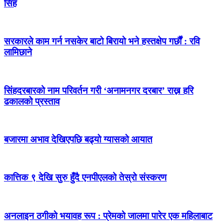
सिंह
सरकारले काम गर्न नसकेर बाटो बिरायो भने हस्तक्षेप गर्छौं : रवि
लामिछाने
सिंहदरबारको नाम परिवर्तन गरी ‘अनामनगर दरबार’ राख्न हरि
ढकालको प्रस्ताव
बजारमा अभाव देखिएपछि बढ्यो ग्यासको आयात
कात्तिक ९ देखि सुरु हुँदै एनपीएलको तेस्रो संस्करण
अनलाइन ठगीको भयावह रूप : प्रेमको जालमा पारेर एक महिलाबाट