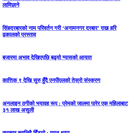
लामिछाने
सिंहदरबारको नाम परिवर्तन गरी ‘अनामनगर दरबार’ राख्न हरि
ढकालको प्रस्ताव
बजारमा अभाव देखिएपछि बढ्यो ग्यासको आयात
कात्तिक ९ देखि सुरु हुँदै एनपीएलको तेस्रो संस्करण
अनलाइन ठगीको भयावह रूप : प्रेमको जालमा पारेर एक महिलाबाट
३१ लाख असुली
सरकार बरालिदै हिँड्यो : गगन थापा