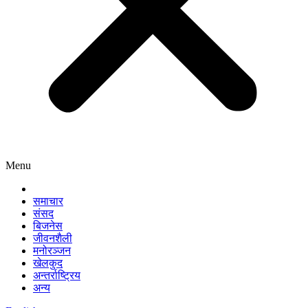
Menu
समाचार
संसद
बिजनेस
जीवनशैली
मनोरञ्जन
खेलकुद
अन्तर्राष्ट्रिय
अन्य