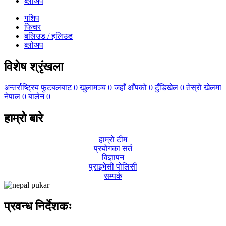
ब्लोअप
गशिप
फिचर
बलिउड / हलिउड
ब्लोअप
विशेष श्रृंखला
अन्तर्राष्ट्रिय फुटबलबाट
0
खुलामञ्च
0
जहाँ आँपको
0
टुँडिखेल
0
तेस्रो खेलमा
नेपाल
0
बालेन
0
हाम्रो बारे
हाम्रो टीम
प्रयोगका सर्त
विज्ञापन
प्राइभेसी पोलिसी
सम्पर्क
प्रवन्ध निर्देशकः