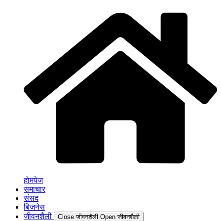
होमपेज
समाचार
संसद
बिजनेस
जीवनशैली
Close जीवनशैली
Open जीवनशैली