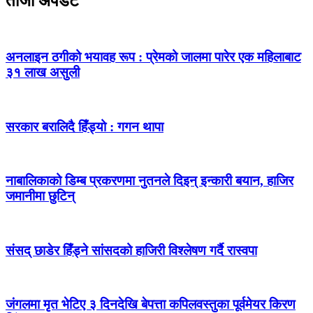
ताजा अपडेट
अनलाइन ठगीको भयावह रूप : प्रेमको जालमा पारेर एक महिलाबाट
३१ लाख असुली
सरकार बरालिदै हिँड्यो : गगन थापा
नाबालिकाको डिम्ब प्रकरणमा नुतनले दिइन् इन्कारी बयान, हाजिर
जमानीमा छुटिन्
संसद् छाडेर हिँड्ने सांसदको हाजिरी विश्लेषण गर्दै रास्वपा
जंगलमा मृत भेटिए ३ दिनदेखि बेपत्ता कपिलवस्तुका पूर्वमेयर किरण