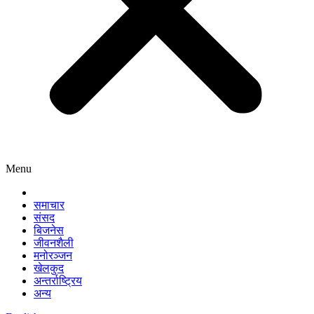
Menu
समाचार
संसद
बिजनेस
जीवनशैली
मनोरञ्जन
खेलकुद
अन्तर्राष्ट्रिय
अन्य