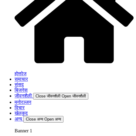
होमपेज
समाचार
संसद
बिजनेस
जीवनशैली
Close जीवनशैली
Open जीवनशैली
मनोरञ्जन
विचार
खेलकुद
अन्य
Close अन्य
Open अन्य
Banner 1