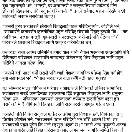
नागरिक बेलाबेला छुटिरहेका छन्, हाम्रो सरकारको पहल पुगेन कि?”, विपिनका
बुबा महानन्दले भने, “मन्त्री, प्रधानमन्त्री र राष्ट्रपतिसम्म सबैलाई भेटेर
छोराको रिहाइका लागि अनुनय गरिसक्यौं।” उनले सबैबाट पहल गरिरहेका छौं
बाहेकको जवाफ नसकेको बताए।
“जसरी हुन्छ सरकारले छोरोको रिहाइलाई पहल गरिदिनुपर्यो”, जोशीले भने,
“सरकारले कतारसँग कूटनीतिक पहल गरिदिए छोराको रिहाइ हुन्थ्यो कि।” गत
कात्तिकमा प्रधानमन्त्री, गृहमन्त्री र परराष्ट्रमन्त्रीलाई पनि भेटेका जोशी
परिवारले छोराको रिहाइका लागि आग्रह गरिसकेका छन्।
कतारका राजा आमिर तमिमबिन हमाद अल थानी नेपाल भ्रमणमा आउनुअघि पनि
विपिनका परिवारले राष्ट्रपति रामचन्द्र पौडेललाई भेटेर रिहाइका लागि पहल
गरिदिने आग्रह गरेका थिए।
“जसले बढी पहल गर्यो उसले पनि त्यही देशका नागरिक पहिला रिहा गर्ने हो”,
बुबा महानन्दले भने, “नेपाल सरकारले कतारसँगै बढी पहल गर्नुपर्छ।”
गत सोमबार मात्र विपिनका परिवार र आफन्तले विपिनकोे तस्बिर सामाजिक
सञ्जालमा राख्दै जन्मदिनको शुभकामना दिँदै सकुशल रिहाइका लागि अनुनय
गरेका छन्। परिवारका सदस्यले सरकारको तर्फबाट कूटनीतिक पहल हुन
नसकेको भन्दै विपिनको रिहाइका लागि सरकारसँग आग्रह गरेका छन्।
“अहिले पनि विपिन सकुशल फर्केर आउनेमा पूरा विश्वास छ”, विपिनका दाजु
किशोर जोशीले भने, “सरकारले पहल गरिदियो भने चाँडै आउने थियो, तर
सरकारको पहल पुगेन कि भन्ने महसुस भएको छ।” उनले अन्य मुलुकले आफ्ना
देशका नागरिकलाई रिहाइ गरिसक्दा नेपालले एकजना नागरिकसमेत रिहा गर्न