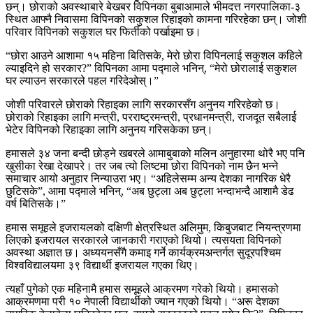
छन्। छोराको अवस्थाबारे बेखबर विपिनका बुबाआमाले भीमदत्त नगरपालिका-३
स्थित आफ्नै निवासमा विपिनको सकुशल रिहाइको कामना गरिरहेका छन्। जोशी
परिवार विपिनको सकुशल घर फिर्तीको पर्खाइमा छ।
“छोरा आउने आशामा १५ महिना बितिसके, मेरो छोरा विपिनलाई सकुशल कहिले
ल्याइदिने हो सरकार?” विपिनका आमा पद्माले भनिन्, “मेरो छोरालाई सकुशल
घर ल्याउन सरकारले पहल गरिदेओस्।”
जोशी परिवारले छोराको रिहाइका लागि सरकारसँग अनुनय गरिरहेको छ।
छोराको रिहाइका लागि मन्त्री, परराष्ट्रमन्त्री, प्रधानमन्त्री, राजदूत सबैलाई
भेटेर विपिनको रिहाइका लागि अनुनय गरिसकेका छन्।
हमासले ३४ जना बन्दी छोड्ने खबरले आमाबुबाको मलिन अनुहारमा थोरै भए पनि
खुसीका रेखा देखापरे। तर जब त्यो लिष्टमा छोरा विपिनको नाम छैन भन्ने
समाचार आयो अनुहार निन्याउरा भए। “अहिलेसम्म अन्य देशका नागरिक धेरै
छुटिसके”, आमा पद्माले भनिन्, “अब छुट्ला अब छुट्ला भन्दाभन्दै आशामै डेढ
वर्ष बितिसके।”
हमास समूहले इजरायलको दक्षिणी क्षेत्रस्थित अलिमुम, किबुजबाट नियन्त्रणमा
लिएको इजरायल सरकारले जानकारी गराएको थियो। त्यसयता विपिनको
अवस्था अज्ञात छ। अध्ययनसँगै कमाइ गर्ने कार्यक्रमअन्तर्गत सुदूरपश्चिम
विश्वविद्यालयमा ३९ विद्यार्थी इजरायल गएका थिए।
त्यहाँ पुगेको एक महिनामै हमास समूहले आक्रमण गरेको थियो। हमासको
आक्रमणमा परी १० नेपाली विद्यार्थीको ज्यान गएको थियो। “अरू देशका