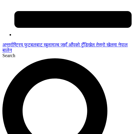
अन्तर्राष्ट्रिय फुटबलबाट
खुलामञ्च
जहाँ आँपको
टुँडिखेल
तेस्रो खेलमा नेपाल
बालेन
Search