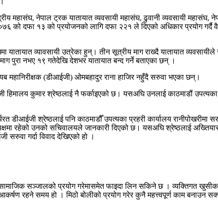
 ।
रीय महासंघ, नेपाल ट्रक यातायात व्यवसायी महासंघ, ढुवानी व्यवसायी महासंघ, नेप
, २०७६ को दफा १३ को प्रयोजनको लागि दफा २२१ ले दिएको अधिकार प्रयोग गर्दै
मा यातायात व्यावसायी उत्रेका हुन्। तीन सूत्रीय माग राख्दै यातायात व्यवसायी
माग पुरा नभए १९ गतेदेखि देशभर यातायात बन्द गर्ने बताएका छन् ।
ब महानिरीक्षक (डीआईजी) ओमबहादुर राना हाजिर नहुँदै सरुवा भएका छन्।
आईजी हिमालय कुमार श्रेष्ठलाई नै फर्काइएको छ। यसअघि उनलाई काठमाडौं उपत्यक
रत डीआईजी श्रेष्ठलाई पनि काठमाडौँ उपत्यका प्रहरी कार्यालय रानीपोखरीमा सरुवा
ने पक्षमा रहेको उनको सचिवालयले जानकारी दिएको छ। यसअघि श्रेष्ठलाई अख्तियार
 सरुवा गर्दा विवाद देखिएको हो ।
धि वा सामाजिक सञ्जालको प्रयोग गरेमासमेत फाइदा लिन सकिने छ । व्यक्तिगत खुसीक
र्षण रहने समय हो । मिठो बोलीको प्रयोग गरेर कुनै महत्त्वपूर्ण काम बनाउन सक्न