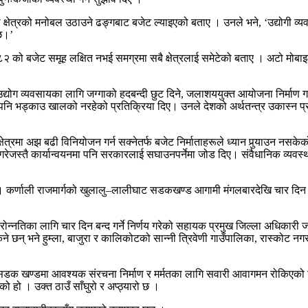
 निजी क्षेत्रको मनोबल उठाउने ढङ्गबाट बजेट ल्याइएको बताए । उनले भने, ‘उद्योग
 छ।’
८२/८२ को बजेट समूह लक्षित नभई समग्रमा सबै क्षेत्रलाई समेटेको बताए । अटो म
उद्योग व्यवसायका लागि जग्गाको हदबन्दी छुट दिने, जलाशययुक्त आयोजना निर्माण गर्न
ए पनि भड्काउ खालको नरहेको प्रतिक्रिया दिए। उनले देशको अर्थतन्त्र उकास्न प्रव
षेत्रमा अझ बढी विनियोजन गर्न सक्नेतर्फ बजेट निर्माताहरूले ध्यान पुर्‍याउन नसकेको
त गरेजस्तै कार्यान्वयनमा पनि सरकारलाई सघाउनपर्नेमा जोड दिए। संवैधानिक व्य
 छ । कर्णाली राजमार्गको खुलालु–लालीघाट सडकखण्ड आगामी मंगलबारदेखि चार दिन स
्नतिका लागि चार दिन बन्द गर्ने निर्णय गरेको सहायक प्रमुख जिल्ला अधिकारी 
ा रोकिने छन् भने हुम्ला, बाजुरा र कालिकोटको सान्नी त्रिवेणी गाउँपालिका, रास
सडक खण्डमा आवश्यक संरचना निर्माण र मर्मतका लागि सवारी आवागमन रोकिएको ज
हो । उक्त ठाउँ साँघुरो र अप्ठ्यारो छ ।