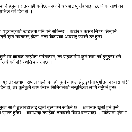
ष्क नै हलुका र उत्साही बन्नेछ, कामको चापबाट फुर्सद पाइने छ, जीवनसाथीका
ासिल गर्ने दिन हो ।
ेमा षड्यन्त्रको खाडलमा पनि पर्न सकिन्छ । कठोर र क्रूर निर्णय लिनुपर्ने
ित्री कुरा नबताउनु होला, नत्र बेकारको अफवाह फैलने डर हुन्छ ।
ै लाभदायक सम्झौता गर्नसक्छन्, तर सहकार्यमा कुनै काम गर्दै हुनुहुन्छ भने
 खर्च गर्ने परिस्थिति बन्नसक्छ ।
ा प्रतिस्पद्र्धामा सफल भइने दिन हो, कुनै कामलाई टुङ्गोमा पुर्याउन प्रयास गरिने
ो, तर कुनैकुनै काम केवल सिनियर्सको सन्तुष्टिका लागि गर्नुपर्ने हुन्छ ।
ढ्नुका साथै ठूलाबडालाई खुसी तुल्याउन सकिने छ । अचानक खुसी हुने कुनै
ा प्राप्त हुनेछ । कामधन्दा तपाईंको तनावको विषय बन्नसक्छ । सकेसम्म प्रेम र