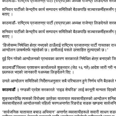
काठमाडौं- राष्ट्रिय प्रजातन्त्र पार्टी (राप्रपा)का अध्यक्ष राजेन्द्र लिङदेनल
शनिवार पार्टीको केन्द्रीय कार्य सम्पादन समितिको बैठकपछि सञ्चारकर्मीहरूसँग क
बताए ।
काठमाडौं- राष्ट्रिय प्रजातन्त्र पार्टी (राप्रपा)का अध्यक्ष राजेन्द्र लिङदेनल
शनिवार पार्टीको केन्द्रीय कार्य सम्पादन समितिको बैठकपछि सञ्चारकर्मीहरूसँग क
बताए ।
‘हिजोसम्म निषेधित क्षेत्र नभएको ठाउँलाई राष्ट्रिय प्रजातन्त्र पार्टी गायतका र
आन्दोलन उत्कर्षतर्फ गइरहेको छ। हामीलाई यसले उत्साहित तुल्याएको छ।’
दुई दिन गरेको आन्दोलनको प्रभावका कारण सरकारले निषेधित क्षेत्र बनाएको ज
काठमाडौँ जिल्ला प्रशासन कार्यालयले शुक्रवार (जेठ १६ गते) आदेश जारी गरी
छलफल भएको जानकारी पअध्यक्ष लिङ्देलने दिए ।
उनले आन्दोलन समितिको निर्देशनअनुसार सबै परिचालन हुने निर्णय पनि बैठकले ग
काठमाडौं ।
गण्डकी प्रदेश सरकारले ‘राइड शेयरिङ’ लाई कानूनी मान्यता दिएक
शुक्रबारदेखि त्यसको विरोधमा उत्रेका यातायात व्यवसायीहरुको आन्दोलन शनि
व्यवसायीहरुले आन्दोलनको पहिलो चरणअन्तर्गत रिङरोड सडक खण्डमा सार्वजनिक 
‘सार्वजनिक यातायात बचाउ अभियान’ अन्तर्गत व्यवसायीहरूले सवारी साधन सडकम