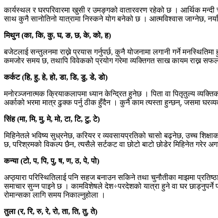
कार्यस्थल र घरपरिवारमा खुसी र उमङ्गको वातारवरण रहेको छ । आर्थिक मन्दी चल्
साथ कुनै सानोतिनो यात्रामा निस्कने योग बनेको छ । आत्मविश्वास जाग्नेछ, नया
मिथुन (का, कि, कु, घ, ङ, छ, के, को, ह)
बजेटलाई सन्तुलनमा राख्ने प्रयास गर्नुपर्छ, कुनै योजनामा लगानी गर्ने मनस्थितिम
कमजोर समय छ, तथापि विवेकको प्रयोग गरेमा व्यक्तिगत साख कायम राख्न सफल भइन
कर्कट (हि, हु, हे, हो, डा, डि, डु, डे, डो)
मनोरञ्जनात्मक क्रियाकलापमा ध्यान केन्द्रित हुनेछ । पिता वा पितृतुल्य व्यक्त
अर्काको भरमा मात्र ढुक्क पर्नु ठीक हुँदैन । कुनै काम त्यस्ता हुन्छन्, जसमा घरव
सिंह (मा, मि, मु, मे, मो, टा, टि, टु, टे)
मिहिनेतले भविष्य सुध्रनेछ, करियर र व्यवसायप्रतिको चासो बढ्नेछ, उच्च शिक्षाका 
छ, परिश्रमको विकल्प छैन, त्यसैले सर्टकट वा छोटो बाटो छोडेर मिहिनेत गरेर अग
कन्या (टो, प, पि, पु, ष, ण, ठ, पे, पो)
अप्ठ्यारा परिस्थितिलाई पनि सहज बनाउन सकिने तथा चुनौतीका माझमा प्रतिष्ठा 
समाचार सुन्न पाइने छ । कामविशेषले देश÷परदेशको यात्रा हुने वा घर छाड्नुपर्न
रोमान्सका लागि समय निकाल्नुहोला ।
तुला (र, रि, रु, रे, रो, ता, ति, तु, ते)