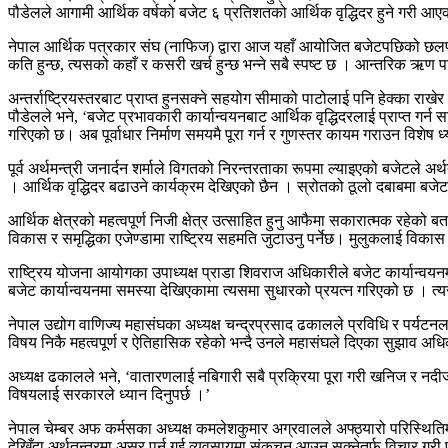
पौडेलले आगामी आर्थिक वर्षको बजेट ६ प्रतिशतको आर्थिक वृद्धिदर हुने गरी आ
नेपाल आर्थिक पत्रकार संघ (नाफिज) द्वारा आज यहाँ आयोजित बजेटपछिको छलफलमा उ
कति हुन्छ, त्यसको कहाँ र कसरी खर्च हुन्छ भन्ने सबै स्पष्ट छ । आन्तरिक ऋण पन
अन्तर्राष्ट्रियस्तरबाट प्राप्त हुनसक्ने सहयोग सीमाको पाटोलाई पनि हेक्का राख
पौडेलले भने, ‘बजेट प्रभावकारी कार्यान्वयनबाट आर्थिक वृद्धिदरलाई प्राप्त ग
गरिएको छ। अब पूर्वाधार निर्माण समयमै पूरा गर्न र गुणस्तर कायम गराउन विशेष ध
पूर्व अर्थमन्त्री जनार्दन शर्माले विगतको निरन्तरताका रूपमा ल्याइएको बजेटल
। आर्थिक वृद्धिदर बढाउने कार्यक्रम देखिएको छैन । स्रोतको ठूलो दबाबमा बज
आर्थिक क्षेत्रको महत्वपूर्ण निजी क्षेत्र उत्साहित हुनु आफैमा सकारात्मक रहेको 
विकास र समृद्धिका एजेण्डामा राष्ट्रिय सहमति जुटाउनु पर्नेछ। मुलुकलाई विका
राष्ट्रिय योजना आयोगका उपाध्यक्ष प्राडा शिवराज अधिकारीले बजेट कार्यान्वयन
बजेट कार्यान्वयनमा समस्या देखिएकामा त्यसमा सुधारको प्रयत्न गरिएको छ । त्
नेपाल उद्योग वाणिज्य महासंघका अध्यक्ष चन्द्रप्रसाद ढकालले प्रविधि र पर्यटनलाई
विषय निकै महत्वपूर्ण र ऐतिहासिक रहेको भन्दै उनले महासंघले दिएका सुझाव अध
अध्यक्ष ढकालले भने, ‘वातारणलाई नबिगारी सबै प्रक्रिया पूरा गरी खनिज र नदीजन
विषयलाई सरकारले ध्यान दिनुपर्छ ।’
नेपाल चेम्बर अफ कर्मसका अध्यक्ष कमलेशकुमार अग्रवालले अफ्ठ्यारो परिस्थिति
देखिँदा अर्थतन्त्रमा असर पर्न गई व्यवसायमा संकुचन आउन सक्नेतर्फ विचार गरी प