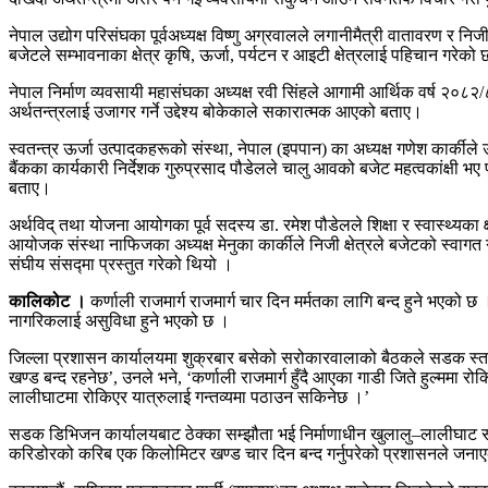
नेपाल उद्योग परिसंघका पूर्वअध्यक्ष विष्णु अग्रवालले लगानीमैत्री वातावरण र
बजेटले सम्भावनाका क्षेत्र कृषि, ऊर्जा, पर्यटन र आइटी क्षेत्रलाई पहिचान गरेको
नेपाल निर्माण व्यवसायी महासंघका अध्यक्ष रवी सिंहले आगामी आर्थिक वर्ष २०
अर्थतन्त्रलाई उजागर गर्ने उद्देश्य बोकेकाले सकारात्मक आएको बताए।
स्वतन्त्र ऊर्जा उत्पादकहरूको संस्था, नेपाल (इपपान) का अध्यक्ष गणेश कार्कीले 
बैंकका कार्यकारी निर्देशक गुरुप्रसाद पौडेलले चालु आवको बजेट महत्वकांक्षी भ
बताए।
अर्थविद् तथा योजना आयोगका पूर्व सदस्य डा. रमेश पौडेलले शिक्षा र स्वास्थ्यका क्
आयोजक संस्था नाफिजका अध्यक्ष मेनुका कार्कीले निजी क्षेत्रले बजेटको स्वाग
संघीय संसद्मा प्रस्तुत गरेको थियो ।
कालिकोट ।
कर्णाली राजमार्ग राजमार्ग चार दिन मर्मतका लागि बन्द हुने भएको
नागरिकलाई असुविधा हुने भएको छ ।
जिल्ला प्रशासन कार्यालयमा शुक्रबार बसेको सरोकारवालाको बैठकले सडक स्तरोन
खण्ड बन्द रहनेछ’, उनले भने, ‘कर्णाली राजमार्ग हुँदै आएका गाडी जिते हुल्मम
लालीघाटमा रोकिएर यात्रुलाई गन्तव्यमा पठाउन सकिनेछ ।’
सडक डिभिजन कार्यालयबाट ठेक्का सम्झौता भई निर्माणाधीन खुलालु–लालीघाट 
करिडोरको करिब एक किलोमिटर खण्ड चार दिन बन्द गर्नुपरेको प्रशासनले जनाएको 