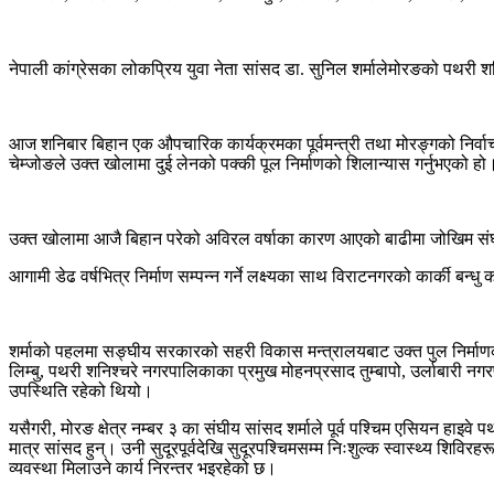
नेपाली कांग्रेसका लोकप्रिय युवा नेता सांसद डा. सुनिल शर्मालेमोरङको पथरी
आज शनिबार बिहान एक औपचारिक कार्यक्रमका पूर्वमन्त्री तथा मोरङ्गको निर्वाचन क्
चेम्जोङले उक्त खोलामा दुई लेनको पक्की पूल निर्माणको शिलान्यास गर्नुभएको हो
उक्त खोलामा आजै बिहान परेको अविरल वर्षाका कारण आएको बाढीमा जोखिम संघीय
आगामी डेढ वर्षभित्र निर्माण सम्पन्न गर्ने लक्ष्यका साथ विराटनगरको कार्की बन
शर्माको पहलमा सङ्घीय सरकारको सहरी विकास मन्त्रालयबाट उक्त पुल निर्माणका 
लिम्बु, पथरी शनिश्चरे नगरपालिकाका प्रमुख मोहनप्रसाद तुम्बापो, उर्लाबारी नग
उपस्थिति रहेको थियो।
यसैगरी, मोरङ क्षेत्र नम्बर ३ का संघीय सांसद शर्माले पूर्व पश्चिम एसियन हा
मात्र सांसद हुन्। उनी सुदूरपूर्वदेखि सुदूरपश्चिमसम्म निःशुल्क स्वास्थ्य 
व्यवस्था मिलाउने कार्य निरन्तर भइरहेको छ।