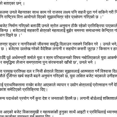
एको बताएका छन् ।
नले मेहनतका साथ काम गरे राजस्व लक्ष्य पनि सहजै पूरा गर्न सकिने गरी निर्धारण
ि राष्ट्रिय वित्त आयोगले दिएको सुझावभित्र रहेर प्रक्षेपण गरिएको छ ।’
ेर बजेट निर्माण गरिएको बताउँदै उनले स्रोत अनुमान ठीकै रहेको प्रतिक्रिया पाएक
र्न सकिन्छ । बजेटलाई सहकारी क्षेत्रको महत्वलाई बुझेर समस्या समाधानमा केन्द्र
्यान दिइने छ ।’
े अर्थतन्त्र सुधार र नागरिकको जीवनमा समृद्धि दिलाउन नसक्ने जिकिर गरे । उनले
ेट छ । बजेटमा उल्लेख गरेको वैदेशिक लगानी र सहयोग कसरी जुटछ ? किसान र हाम्
बताउँदै पूर्व अर्थमन्त्री शर्माले युवा र श्रम परिचालनको विषय नबोलिएकाले युवा आक
स र समृद्धिमा लैजान समग्रतामा पुनःसंरचनाको खाँचो छ’, उनले भने ।
मा प्रमुख प्रतिपक्ष दल र निजी क्षेत्रले दिएका सुझावलाई आत्मसात गर्ने विश्वा
यसैले पुँजीगत खर्च सहजै बढने अनुमान गरिएको छ, युवा लक्षित बजेट भएकाले उनीह
 प्राथमिकतामा राखेर बजेट आएकाले व्यापार र उद्योग क्षेत्रलाई प्रोत्साहन गर्ने द
िकांश समेटिएको प्रतिक्रिया दिए।
्य पदार्थको प्रयोग गर्ने कुरा देश र जनताको हितमै छ। लगानी बोर्डलाई शक्तिशाल
मा आएको बजेट विकासमुखी र महत्वकांक्षी हुनुका साथै आइटी र प्रविधिलाई ध्यानम
ुनःकर्जाका व्यवस्था गर्न सुझाव दिए ।