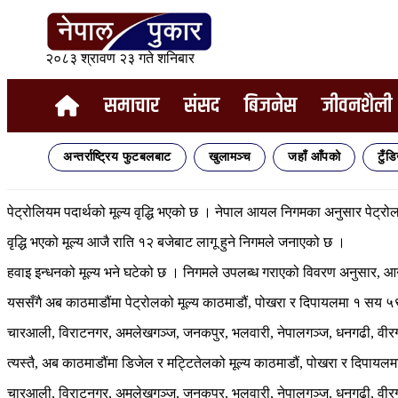
२०८३ श्रावण २३ गते शनिबार
समाचार
संसद
बिजनेस
जीवनशैली
अन्तर्राष्ट्रिय फुटबलबाट
खुलामञ्च
जहाँ आँपको
टुँड
पेट्रोलियम पदार्थको मूल्य वृद्धि भएको छ । नेपाल आयल निगमका अनुसार पेट्रोलमा
वृद्धि भएको मूल्य आजै राति १२ बजेबाट लागू हुने निगमले जनाएको छ ।
हवाइ इन्धनको मूल्य भने घटेको छ । निगमले उपलब्ध गराएको विवरण अनुसार, आन्त
यससँगै अब काठमाडौंमा पेट्रोलको मूल्य काठमाडौं, पोखरा र दिपायलमा १ सय ५९ रुपै
चारआली, विराटनगर, अमलेखगञ्ज, जनकपुर, भलवारी, नेपालगञ्ज, धनगढी, वीरगञ्ज
त्यस्तै, अब काठमाडौंमा डिजेल र मट्टितेलको मूल्य काठमाडौं, पोखरा र दिपायलमा १
चारआली, विराटनगर, अमलेखगञ्ज, जनकपुर, भलवारी, नेपालगञ्ज, धनगढी, वीरगञ्ज