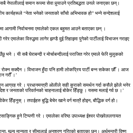
ै नेपालीलाई समान रूपमा सेवा पुर्‍याउने प्रतिबद्धता उनले जनाएका छन्।
वीय कार्यहरूले “नेता भनेको जनताको साँचो अभिभावक हो” भन्ने सन्देशलाई
अघि बढेमा आगामी निर्वाचनमा एमालेको एकल बहुमत आउने बताएका छन् ।
 गरेर एमालेका विरुद्धमा लागेर झण्डै दुई तिहाइमा पुगेको पार्टीलाई विभाजन गराइए
 भने । यी सबै घेराबन्दी र मोर्चाबन्दीलाई पराजित गरेर एमाले फेरि मुलुकको
ले रोक्न सक्दैन । विभाजन हुँदा पनि हामी लोकप्रिय पार्टी बन्न सकेका छौँ । आज
ान गरौँ ।’
 आग्रह गरे । प्रधानमन्त्री ओलीले सही कुराको समर्थन गर्दा कसैले झोले भनेर
 देश र जनताको परिवर्तनको चाहनालाई बोकेर हिँड्छु । यसमा मलाई गर्व छ ।’
ड्नुस् । तपाईहरु बुद्धि बेचेर खाने वर्ग मात्रै होइन, बौद्धिक वर्ग हो।
अप्रसाङ्गिक हुने टिप्पणी गरे । एमालेका वरिष्ठ उपाध्यक्ष ईश्वर पोखरेललगायत
न्त, मूल्य मान्यता र सीमालाई अनुशरण गरिएको बताएका छन्। अर्थमन्त्री विष्णु