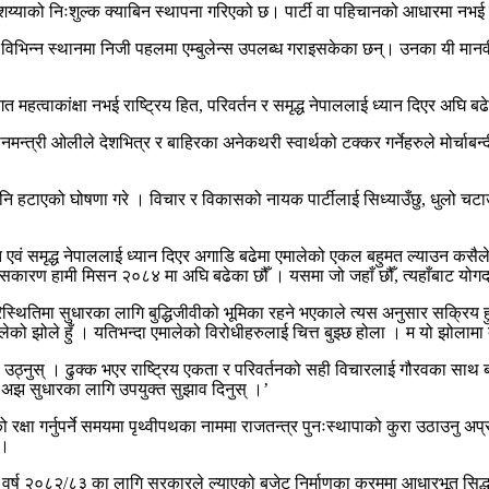
शय्याको निःशुल्क क्याबिन स्थापना गरिएको छ। पार्टी वा पहिचानको आधारमा नभई सब
ात विभिन्न स्थानमा निजी पहलमा एम्बुलेन्स उपलब्ध गराइसकेका छन्। उनका यी मान
क्तिगत महत्वाकांक्षा नभई राष्ट्रिय हित, परिवर्तन र समृद्ध नेपाललाई ध्यान दिएर 
मन्त्री ओलीले देशभित्र र बाहिरका अनेकथरी स्वार्थको टक्कर गर्नेहरुले मोर्चाबन्दी
ि हटाएको घोषणा गरे । विचार र विकासको नायक पार्टीलाई सिध्याउँछु, धुलो चटाउँछु
ो हित एवं समृद्ध नेपाललाई ध्यान दिएर अगाडि बढेमा एमालेको एकल बहुमत ल्याउन कसै
। त्यसकारण हामी मिसन २०८४ मा अघि बढेका छौँ । यसमा जो जहाँ छौँ, त्यहाँबाट योगद
थितिमा सुधारका लागि बुद्धिजीवीको भूमिका रहने भएकाले त्यस अनुसार सक्रिय हुन
को झोले हुँ । यतिभन्दा एमालेको विरोधीहरुलाई चित्त बुझ्छ होला । म यो झोलामा
नुस् । ढुक्क भएर राष्ट्रिय एकता र परिवर्तनको सही विचारलाई गौरवका साथ बोकेर हिँ
लाई अझ सुधारका लागि उपयुक्त सुझाव दिनुस् ।’
ानको रक्षा गर्नुपर्ने समयमा पृथ्वीपथका नाममा राजतन्त्र पुनःस्थापाको कुरा उठाउनु 
 ।
िक वर्ष २०८२/८३ का लागि सरकारले ल्याएको बजेट निर्माणका क्रममा आधारभूत सिद्धा