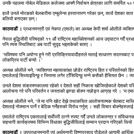
उनकै पहलमा नोबेल मेडिकल कलेजमा आफ्नै निर्वाचन क्षेत्रका लागि समर्पित ५० 
हालै उनले मोरङको बेलबारीमा एम्बुलेन्स हस्तान्तरण गरेका छन्, साथै देशका स
बलियो बनाएका छन्।
काठमाडौं ।
प्रधानमन्त्री एवं नेकपा (एमाले) का अध्यक्ष केपी शर्मा ओलीले व्य
नेपाल बुद्धिजीवी परिषद्को ११ औं राष्ट्रिय महाधिवेशनको आज उद्घाटन गर्दै प्रधान
पनि त्यस स्थितिबाट अब पार्टी सुदृढ भइसकेको बताए ।
‘भविष्यमा पनि अयोग्य हुने गरी प्रतिक्रियावादीहरुले मलाई साधारण सदस्यबाट पन
लोकप्रिय पार्टी बन्यो ।’
अध्यक्ष ओलीले भने, ‘व्यक्तिगत महत्वाकांक्षा छोडेर राष्ट्रिय हित र परिवर्तनक
एमालेलाई सिध्याइदिन्छु र भित्तामा लगेर टाँसिदिन्छु भन्ने कसैको हैसियत छैन 
उनले देशमा संक्रमणकालमा रहेको र देशले सही निकास खोजिरहेकाले देशको परिस्
आलोचना गरे पनि परिवर्तन र जनताको झण्डा बोक्न नछोड्न आग्रह गरे । ‘म एमाले
अध्यक्ष ओलीले भने, ‘जे मा पनि खोट देख्ने तथाकथित आलोचनात्मक चेतबाट माथि उठ्
देशलाई नोक्सान पार्ने र बेठिक गर्नेहरुको विरोध गर्नुस् । सही विचार बोक्नेहरु
एमालेले राष्ट्रिय एकतालाई सर्वाेपरी ठान्ने स्पष्ट गर्दै उनले लोकतन्त्र र संविध
सहभागी कार्यक्रममा विभिन्न विधाका बुद्धिजीविलाई सम्मान प्रदान गरिएको थियो
काठमाडौं ।
उपप्रधानमन्त्री एवं अर्थमन्त्री विष्णुप्रसाद पौडेलले आगामी आर्थ