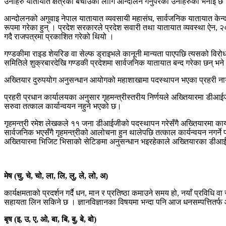
उनीहरु यातायात क्षेत्रको बचाउको लागि आन्दोलन गर्नुपरेको उनीहरुको भनाइ छ
आन्दोलनको अगुवाइ नेपाल यातायात व्यवसायी महासंघ, सार्वजनिक यातायात केन्द्
रूपमा गरेका हुन् । प्रदेश सरकारले प्रदेश सवारी तथा यातायात व्यवस्था ऐन
गदै राजपत्रमा प्रकाशित गरेको थियो ।
गण्डकीमा राइड शेयरिङ वा सेल्फ ड्राइभले कानूनी मान्यता पाएपछि त्यसको विरोध
समितिले शुक्रबारदेखि गण्डकी प्रदेशमा सार्वजनिक यातायात बन्द गरेका छन् भने 
अख्तियार दुरुपयोग अनुसन्धान आयोगको महाशाखामा पदस्थापन भएका प्रहरी नाय
प्रहरी प्रधान कार्यालयका अनुसार गृहमन्त्रीस्तरीय निर्णयले अख्तियारमा डी
सरुवा तत्काल कार्यान्वयन नहुने भएको छ।
गृहमन्त्री रमेश लेखकले ११ जना डीआईजीको पदस्थापन गरेसँगै अख्तियारमा कार्य
सार्वजनिक भएसँगै गृहमन्त्रीको आलोचना हुन थालेपछि तत्काल कार्यन्वयन नगर्
अख्तियारमा भिजिट भिसाको सेटिङमा अनुसन्धान भइरहेकाले अख्तियारका डीआईजी
मेष (चु, चे, चो, ला, लि, लु, ले, लो, अ)
कार्यक्षमताको प्रदर्शन गर्दै धन, मान र प्रतिष्ठा कमाउने समय हो, नयाँ प्रवि
सहायता लिन सकिने छ । ज्ञानविज्ञानका विषयमा भन्दा पनि आज धनसम्पत्तितर्फ आक
बृष (इ, उ, ए, ओ, बा, बि, बु, बे, बो)