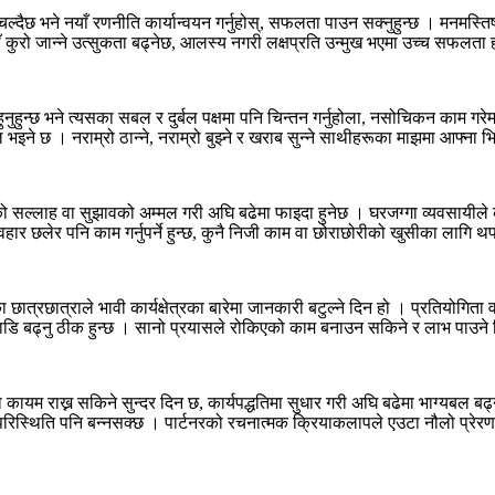
दैछ भने नयाँ रणनीति कार्यान्वयन गर्नुहोस्, सफलता पाउन सक्नुहुन्छ । मनमस्ति
ँ कुरो जान्ने उत्सुकता बढ्नेछ, आलस्य नगरी लक्षप्रति उन्मुख भएमा उच्च सफलता ह
ा हुनुहुन्छ भने त्यसका सबल र दुर्बल पक्षमा पनि चिन्तन गर्नुहोला, नसोचिकन काम गर
े छ । नराम्रो ठान्ने, नराम्रो बुझ्ने र खराब सुन्ने साथीहरूका माझमा आफ्ना भ
िको सल्लाह वा सुझावको अम्मल गरी अघि बढेमा फाइदा हुनेछ । घरजग्गा व्यवसायीले कुन
्यवहार छलेर पनि काम गर्नुपर्ने हुन्छ, कुनै निजी काम वा छोराछोरीको खुसीका लागि थप
छात्रछात्राले भावी कार्यक्षेत्रका बारेमा जानकारी बटुल्ने दिन हो । प्रतियोगिता व
ाडि बढ्नु ठीक हुन्छ । सानो प्रयासले रोकिएको काम बनाउन सकिने र लाभ पाउने दिन ह
कायम राख्न सकिने सुन्दर दिन छ, कार्यपद्धतिमा सुधार गरी अघि बढेमा भाग्यबल ब
े परिस्थिति पनि बन्नसक्छ । पार्टनरको रचनात्मक क्रियाकलापले एउटा नौलो प्रेरण