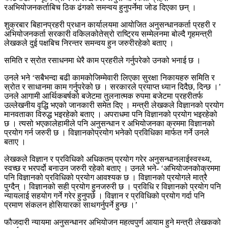
रअभियोजनकर्ताबिच ठिक ढंगको समन्वय हुनुपर्नेमा जोड दिएका छन् ।
शुक्रबार बिहानप्रहरी प्रधान कार्यालयमा आयोजित अनुसन्धानकर्ता प्रहरी र
अभियोजनकर्ता सरकारी वकिलकोतेस्रो राष्ट्रिय सम्मेलनमा बोल्दै गृहमन्त्री
लेखकले दुई पक्षबिच निरन्तर समन्वय हुन जरुरीरहेको बताए ।
समिति र स्रोत रसाधनमा धेरै काम प्रहरीले गर्नुपरेको उनको भनाई छ ।
उनले भने ‘सबैभन्दा बढी कामकोजिम्मेवारी लिएका सुरक्षा निकायहरु समिति र
स्रोत र साधानमा काम गर्नुपरेको छ । सरकारले प्रयाप्त ध्यान दिदैछ, दिन्छ ।’
उनले आगामी आर्थिकबर्षको बजेटमा तुलनात्मक रुपमा बजेटमा प्रहरीतर्फ
उल्लेखनीय वृद्धि भएको जानकारी समेत दिए । मन्त्री लेखकले विज्ञानको प्रयोग
मानवताका विरुद्ध भइरहेको बताए । अपराधमा पनि विज्ञानको प्रयोग भइरहेको
छ । त्यसो भएकालेहामीले पनि अनुसन्धान र अभियोजनका क्रममा विज्ञानको
प्रयोग गर्न जरुरी छ । विज्ञानकोप्रयोग भनेको प्रविधिका मार्फत गर्ने उनले
बताए ।
लेखकले विज्ञान र प्रविधिको अधिकतम् प्रयोग गरेर अनुसन्धानलाईस्वस्थ्य,
स्वच्छ र भरपर्दो बनाउन जरुरी रहेको बताए । उनले भने- ‘अभियोजनकोक्रममा
पनि विज्ञानको प्रविधिको प्रयोग आवश्यक छ । विज्ञानको प्रयोगले मात्रै
पुग्दैन् । विज्ञानको सही प्रयोग हुनजरुरी छ । प्रविधि र विज्ञानको प्रयोग पनि
न्यायलाई सहयोग गर्ने गरेर हुनुपर्छ । विज्ञान र प्रविधिको प्रयोग गर्दा पनि
प्रमाण संकलन होसियारका साथगर्नुपर्ने हुन्छ ।’
फौजदारी न्यायमा अनुसन्धानर अभियोजन महत्वपुर्ण आयाम हुने मन्त्री लेखकको