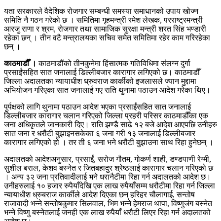
यता सरकारले वैदेशिक रोजगार सम्बन्धी समस्या समाधानको उपाय खोज्न
समिति नै गठन गरेको छ । समितिमा गृहमन्त्री रमेश लेखक, परराष्ट्रमन्त्री
आरजु राणा र श्रम, रोजगार तथा सामाजिक सुरक्षा मन्त्री शरत सिंह भण्डारी
रहेका छन् । तीन वटै मन्त्रालयका सचिव समेत समितिमा रहेर काम गरिरहेका
छन् ।
काठमाडौँ ।
काठमाडौंको तीनकुनेमा हिंसात्मक गतिविधिमा संलग्न दुर्गा
प्रसाईंसहित सात जनालाई डिल्लीबजार कारागार लगिएको छ। काठमाडौँ
जिल्ला अदालतका न्यायाधीश ध्रुवराज कार्कीको इजलासले ज्यान मुद्दामा
अभियोजन गरिएका सात जनालाई गए राति थुनामा पठाउन आदेश गरेका थिए।
पुर्पक्षको लागि थुनामा पठाउन आदेश भएका प्रसाईंसहित सात जनालाई
डिल्लीबजार कारागार चलान गरिएको जिल्ला प्रहरी परिसर काठमाडौँका एक
जना अधिकृतले जानकारी दिए। राति झण्डै साढे १२ बजे आदेश आएपछि उनीहरु
सात जना र धरौटी बुझाइनसकेका ६ जना गरी १३ जनालाई डिल्लीबजार
कारागार लगिएको हो । तर ती ६ जना भने धरौटी बुझाउना साथ रिहा हुनेछन् ।
अदालतको आदेशअनुसार, प्रसाईं, सरोज गौतम, गोकर्ण शाही, डण्डपाणी रेग्मी,
सुशील बराल, केशव बस्नेत र जितबहादुर श्रेष्ठलाई कारागार चलान गरिएको छ
। अन्य ३२ जना प्रतिवादीलाई भने धरानैटीमा रिहा गर्न अदालतको आदेश छ।
उनीहरुलाई १० हजार रुपैयाँदेखि एक लाख रुपैयाँसम्म धरौटीमा रिहा गर्न जिल्ला
न्यायाधीश ध्रुबराज कार्कीले आदेश दिएका छन् हरिहर चौलागाई, सन्तोष
राजावादी भन्ने सन्तोषकुमार सिलवाल, भिम भन्ने हेमराज थापा, विष्णुजंग बस्नेत
भन्ने विष्णु बस्नेतलाई जनही एक लाख रुपैयाँ धरौटी लिएर रिहा गर्न अदालतको