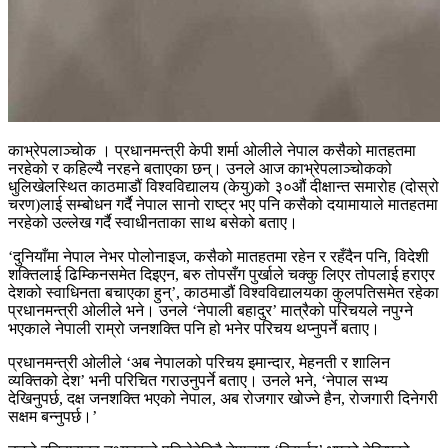
काभ्रेपलाञ्चोक । प्रधानमन्त्री केपी शर्मा ओलीले नेपाल कसैको मातहतमा
नरहेको र कहिल्यै नरहने बताएका छन्। उनले आज काभ्रेपलाञ्चोकको
धुलिखेलस्थित काठमाडौं विश्वविद्यालय (केयु)को ३०औं दीक्षान्त समारोह (दोस्रो
चरण)लाई सम्बोधन गर्दै नेपाल सानो राष्ट्र भए पनि कसैको दयामायाले मातहतमा
नरहेको उल्लेख गर्दै स्वाधीनताका साथ बसेको बताए।
‘दुनियाँमा नेपाल नेभर पोलोनाइज, कसैको मातहतमा रहेन र रहँदैन पनि, विदेशी
शक्तिलाई ढिम्किनसमेत दिइएन, बरु तोपसँग पुर्खाले चक्कु लिएर तोपलाई हराएर
देशको स्वाधिनता बचाएका हुन्’, काठमाडौं विश्वविद्यालयका कुलपतिसमेत रहेका
प्रधानमन्त्री ओलीले भने। उनले ‘नेपाली बहादुर’ मात्रैको परिचयले नपुग्ने
भएकाले नेपाली राम्रो जनशक्ति पनि हो भनेर परिचय थप्नुपर्ने बताए।
प्रधानमन्त्री ओलीले ‘अब नेपालको परिचय इमान्दार, मेहनती र शालिन
व्यक्तिको देश’ भनी परिचित गराउनुपर्ने बताए। उनले भने, ‘नेपाल सभ्य
देखिनुपर्छ, दक्ष जनशक्ति भएको नेपाल, अब रोजगार खोज्ने हैन, रोजगारी दिनेगरी
सक्षम बन्नुपर्छ।’