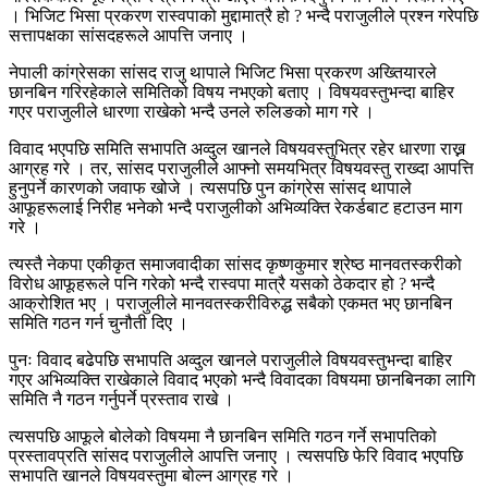
। भिजिट भिसा प्रकरण रास्वपाको मुद्दामात्रै हो ? भन्दै पराजुलीले प्रश्न गरेपछि
सत्तापक्षका सांसदहरूले आपत्ति जनाए ।
नेपाली कांग्रेसका सांसद राजु थापाले भिजिट भिसा प्रकरण अख्तियारले
छानबिन गरिरहेकाले समितिको विषय नभएको बताए । विषयवस्तुभन्दा बाहिर
गएर पराजुलीले धारणा राखेको भन्दै उनले रुलिङको माग गरे ।
विवाद भएपछि समिति सभापति अव्दुल खानले विषयवस्तुभित्र रहेर धारणा राख्न
आग्रह गरे । तर, सांसद पराजुलीले आफ्नो समयभित्र विषयवस्तु राख्दा आपत्ति
हुनुपर्ने कारणको जवाफ खोजे । त्यसपछि पुन कांग्रेस सांसद थापाले
आफूहरूलाई निरीह भनेको भन्दै पराजुलीको अभिव्यक्ति रेकर्डबाट हटाउन माग
गरे ।
त्यस्तै नेकपा एकीकृत समाजवादीका सांसद कृष्णकुमार श्रेष्ठ मानवतस्करीको
विरोध आफूहरूले पनि गरेको भन्दै रास्वपा मात्रै यसको ठेकदार हो ? भन्दै
आक्रोशित भए । पराजुलीले मानवतस्करीविरुद्ध सबैको एकमत भए छानबिन
समिति गठन गर्न चुनौती दिए ।
पुनः विवाद बढेपछि सभापति अव्दुल खानले पराजुलीले विषयवस्तुभन्दा बाहिर
गएर अभिव्यक्ति राखेकाले विवाद भएको भन्दै विवादका विषयमा छानबिनका लागि
समिति नै गठन गर्नुपर्ने प्रस्ताव राखे ।
त्यसपछि आफूले बोलेको विषयमा नै छानबिन समिति गठन गर्ने सभापतिको
प्रस्तावप्रति सांसद पराजुलीले आपत्ति जनाए । त्यसपछि फेरि विवाद भएपछि
सभापति खानले विषयवस्तुमा बोल्न आग्रह गरे ।