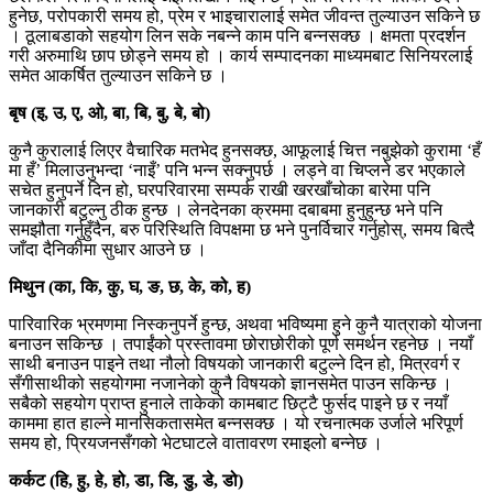
हुनेछ, परोपकारी समय हो, प्रेम र भाइचारालाई समेत जीवन्त तुल्याउन सकिने छ
। ठूलाबडाको सहयोग लिन सके नबन्ने काम पनि बन्नसक्छ । क्षमता प्रदर्शन
गरी अरुमाथि छाप छोड्ने समय हो । कार्य सम्पादनका माध्यमबाट सिनियरलाई
समेत आकर्षित तुल्याउन सकिने छ ।
बृष (इ, उ, ए, ओ, बा, बि, बु, बे, बो)
कुनै कुरालाई लिएर वैचारिक मतभेद हुनसक्छ, आफूलाई चित्त नबुझेको कुरामा ‘हँ
मा हँ’ मिलाउनुभन्दा ‘नाइँ’ पनि भन्न सक्नुपर्छ । लड्ने वा चिप्लने डर भएकाले
सचेत हुनुपर्ने दिन हो, घरपरिवारमा सम्पर्क राखी खरखाँचोका बारेमा पनि
जानकारी बटुल्नु ठीक हुन्छ । लेनदेनका क्रममा दबाबमा हुनुहुन्छ भने पनि
समझौता गर्नुहुँदैन, बरु परिस्थिति विपक्षमा छ भने पुनर्विचार गर्नुहोस्, समय बित्दै
जाँदा दैनिकीमा सुधार आउने छ ।
मिथुन (का, कि, कु, घ, ङ, छ, के, को, ह)
पारिवारिक भ्रमणमा निस्कनुपर्ने हुन्छ, अथवा भविष्यमा हुने कुनै यात्राको योजना
बनाउन सकिन्छ । तपाईंको प्रस्तावमा छोराछोरीको पूर्ण समर्थन रहनेछ । नयाँ
साथी बनाउन पाइने तथा नौलो विषयको जानकारी बटुल्ने दिन हो, मित्रवर्ग र
सँगीसाथीको सहयोगमा नजानेको कुनै विषयको ज्ञानसमेत पाउन सकिन्छ ।
सबैको सहयोग प्राप्त हुनाले ताकेको कामबाट छिट्टै फुर्सद पाइने छ र नयाँ
काममा हात हाल्ने मानसिकतासमेत बन्नसक्छ । यो रचनात्मक उर्जाले भरिपूर्ण
समय हो, प्रियजनसँगको भेटघाटले वातावरण रमाइलो बन्नेछ ।
कर्कट (हि, हु, हे, हो, डा, डि, डु, डे, डो)