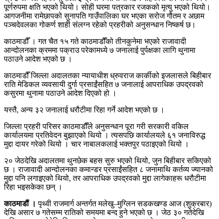
पूर्णरुपमा क्षति भएको थियो। सोही घरमा पत्रकार रजकको मृत्यु भएको थियो।
आगजनीमा रामेछापको सुनापति गाउँपालिका घर भएका सरोज गौतम र अछाम
पञ्चदेवलका गोकर्ण शाही संलग्न रहेको प्रहरीको अनुसन्धान निष्कर्ष छ।
काठमाडौँ । गत चैत १५ गते काठमाडौँको तीनकुनेमा भएको राजावादी
आन्दोलनका क्रममा पक्राउ परेकामध्ये ७ जनालाई पुर्पक्षका लागि थुनामा
पठाउने आदेश भएको छ ।
काठमाडौँ जिल्ला अदालतका न्यायाधीश ध्रुवराज कार्कीको इजलासले बिहीबार
राति मेडिकल व्यवसायी दुर्गा प्रसाईंसहित ७ जनालाई आपराधिक उपद्रवको
कसुरमा थुनामा पठाउने आदेश दिएको हो ।
यस्तै, अन्य ३२ जनालाई धरौटीमा रिहा गर्ने आदेश भएको छ ।
जिल्ला प्रहरी परिसर काठमाडौँले अनुसन्धान पूरा गरी सरकारी वकिल
कार्यालयमा प्रतिवेदन बुझाएको थियो । त्यसपछि कार्यालयले ६१ जनाविरुद्ध
मुद्दा दायर गरेको थियो । चार नाबालकलाई भक्तपुर पठाइएको थियो ।
२० जेठदेखि अदालतमा थुनछेक बहस सुरु भएको थियो, जुन बिहीबार सकिएको
छ । राजावादी आन्दोलनका कमान्डर प्रसाईंसहित ८ जनामाथि कर्तव्य ज्यानको
मुद्दा पनि लगाइएको थियो, तर आपराधिक उपद्रवको मुद्दा लागेकाहरू धरौटीमा
रिहा भइसकेका छन् ।
काठमाडौं ।
पृथ्वी राजमार्ग अन्तर्गत मलेखु–मुग्लिन सडकखण्ड आज (शुक्रबार)
देखि असार ७ गतेसम्म रातिको समयमा बन्द हुने भएको छ । जेठ ३० गतेदेखि