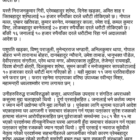
आदेश छ।
यस्तै निराजनकुमार गिरी, प्रेमबहादुर श्रेष्ठ, दिनेश खड्का, अमित शाह र
जितबहादुर श्रेष्ठलाई ५० हजार रुपैयाँका दरले धरौटी तोकिएको छ। गोपाल
मल्ल, पुष्कर खतिवडा, कुमार बस्नेत, मनबहादुर काला, रमेश राई, कमल कुमार
विष्ट, लोकबहादुर बस्नेतलाई २० हजार रुपैयाँका दरले धरौटी तोकिएको छ।
बाँकी १६ जनालाई १० हजार रुपैयाँका दरले धरौटीमा रिहा गर्न अदालतको
आदेश छ ।
पशुपति खड्का, विष्णु पराजुली, मुनेन्द्रराज भण्डारी, अनिलकुमार थापा, गोपाल
बोहरा भन्ने तारानाथ बोहरा, दानबहादुर न्यौपाने, उमेश तामाङ, भानुभक्त पौडेल,
देवीप्रसाद संग्रौला, प्रेम थापा मगर, ओमप्रकाश लुइँटेल, तेजेन्द्र रायमाझी,
दिवश बोगटी क्षेत्री, दिलकुमार श्रेष्ठ, सुमन कार्की र मनोजकुमार सापकोटालाई
१० हजारका दरले धरौटी माग गरिएको हो । यही मुद्दाका ११ जना प्रतिवादीहरु
भने फरार छन् । फरार रहनेमा राप्रपाका वरिष्ठ उपाध्यक्ष रवीन्द्र मिश्र,
महामन्त्री धवलशमशेर राणा लगायत छन् ।
उनीहरुविरुद्ध राज्यविरुद्धको कसुर, आपराधिक उपद्रव र संगठित अपराधको
कसुरमा मुद्दा चलाइएको थियो । दुर्गा प्रसाईसहित ८ जनालाई भने कर्तव्य ज्यान
र ज्यान मार्ने उद्योगमा पनि मुद्दा लागेको छ । पुर्पक्षका लागि थुनामा पठाउने आदेश
भएकाहरुमा घर आगजनी र समाचार संकलन गर्न गएका पत्रकार सुरेश रजकको
हत्यामा संलग्न आरोपीहरूसहित छन् पूर्वराजाको समर्थनमा २०८१ चैत १५ मा
भएको प्रदर्शनमा तीनकुनेस्थित घरमा आगजनी हुँदा समाचार संकलन गर्न गएका
पत्रकार सुरेश रजकको ज्यान गएको थियो। दुर्गा प्रसाई र नवराज सुवेदीले
नेतृत्व गरेको प्रदर्शनमा सहभागीहरुले आगजनीका गरेको कारण प्रेमबहादुर
श्रेष्ठ अध्यक्ष रहेको सुनौलो इन्द्रेणी बचत तथा ऋण सहकारी संस्थाको भवन