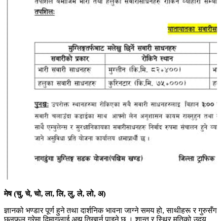
मेष (चु, चे, चो, ला, लि, लु, ले, लो, अ)
ज्ञानको भण्डार पूर्ण हुने तथा दार्शनिक भावना जाग्ने समय हो, साथीहरू र गुरुसँग
छलफल गरेमा दिमागलाई अझ तिखार्न पाइने छ । शान्त र स्थिर मतिको उदय