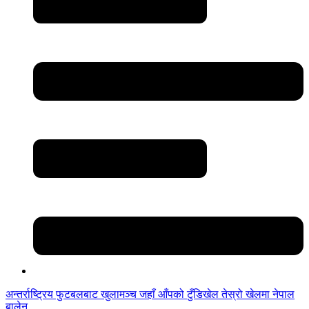
अन्तर्राष्ट्रिय फुटबलबाट
खुलामञ्च
जहाँ आँपको
टुँडिखेल
तेस्रो खेलमा नेपाल
बालेन