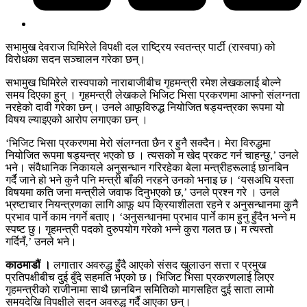
सभामुख देवराज घिमिरेले विपक्षी दल राष्ट्रिय स्वतन्त्र पार्टी (रास्वपा) को
विरोधका सदन सञ्चालन गरेका छन्।
सभामुख घिमिरेले रास्वपाको नाराबाजीबीच गृहमन्त्री रमेश लेखकलाई बोल्ने
समय दिएका हुन् । गृहमन्त्री लेखकले भिजिट भिसा प्रकरणमा आफ्नो संलग्नता
नरहेको दावी गरेका छन्। उनले आफूविरुद्ध नियोजित षड्यन्त्रका रूपमा यो
विषय ल्याइएको आरोप लगाएका छन् ।
‘भिजिट भिसा प्रकरणमा मेरो संलग्नता छैन र हुनै सक्दैन। मेरा विरुद्धमा
नियोजित रूपमा षड्यन्त्र भएको छ । त्यसको म खेद प्रकट गर्न चाहन्छु,’ उनले
भने। संवैधानिक निकायले अनुसन्धान गरिरहेका बेला मन्त्रीहरूलाई छानबिन
गर्दै जाने हो भने कुनै पनि मन्त्री बाँकी नरहने उनको भनाइ छ। ‘यसअघि यस्ता
विषयमा कति जना मन्त्रीले जवाफ दिनुभएको छ,’ उनले प्रश्न गरे । उनले
भ्रष्टाचार नियन्त्रणका लागि आफू थप क्रियाशीलता रहने र अनुसन्धानमा कुनै
प्रभाव पार्ने काम नगर्ने बताए। ‘अनुसन्धानमा प्रभाव पार्ने काम हुनु हुँदैन भन्ने म
स्पष्ट छु। गृहमन्त्री पदको दुरुपयोग गरेको भन्ने कुरा गलत छ। म त्यस्तो
गर्दिनँ,’ उनले भने।
काठमाडौं ।
लगातार अवरुद्ध हुुँदै आएको संसद खुलाउन सत्ता र प्रमुख
प्रतिपक्षीबीच दुुई बुँदे सहमति भएको छ। भिजिट भिसा प्रकरणलाई लिएर
गृहमन्त्रीको राजीनामा साथै छानबिन समितिको मागसहित दुई साता लामो
समयदेखि विपक्षीले सदन अवरुद्ध गर्दै आएका छन्।