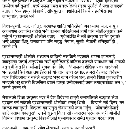
उनले इतिहासका तथ्यहरुले पहिलेदेदिनै नेपालमा ‘रिसर्चर’ भएको देखिएको
उल्लेख गर्दै तुलसी, बरपीपललगायत वनस्पतिको महत्व पुर्खाले नै पत्ता लगाएको
बताए। ‘अब हाम्रा विद्यार्थी, सीपयुक्त जनशक्तिले रिसर्च र इनोभेसनमा
लाग्नुपर्छ’, उनले भने।
विश्व–पृथ्वी, जल, नक्षेत्र, ब्रमाण्ड शान्ति भनिरहेको अवस्थामा जल, वायु र
आकाशमा अशान्ति नहोस् भनी कामना गरिरहेकाले हामी पनि सोहीअनुसार कर्म
गर्नुपर्ने प्रधानमन्त्री ओलीले बताए। ‘पूर्वजदेखि नै सबै क्षेत्रमा शान्ति हुनुपर्छ
भन्दै आएका थिए, यसकारण पनि समृद्ध–नेपाल, सुखी–नेपाली भनिएको हो’,
उनले भने।
प्रधानमन्त्री ओलीले अध्ययन कहिल्यै नसकिने भएकाले आफ्ना ज्ञानलाई
व्यवहारमा उतार्दै आइपरेका नयाँ चुनौतिलाई मौलिक ढङ्गले समाधान गर्दै अगाडी
बढ्न दीक्षित विद्यार्थीलाई शुभकामना दिए। ‘नेपालको शैक्षिक स्तर खस्केको
भनाईलाई चिर्न अझ तपाईंहरुको योगदान उच्च रहनेछ, हाम्रो देशबाट विदेशमा
गएर चिकित्सक र नर्सले उत्कृष्ट भएर काम गरेका छन्, हाम्रो शिक्षा गुणस्तरीय
नभएको भए कसरी विकसित देशले हाम्रा उनीहरुलाई काम लगाइराखेका छन् ?,’
उनले प्रश्न गरे।
नेपालको शिक्षा उत्कृष्ट भएर नै देश विदेशमा हाम्रो जनशक्तिले उत्कृष्ट सेवा
प्रदान गर्न सकेको प्रधानमन्त्री ओलीको भनाइ थियो। ‘विद्याले सबै दिन्छ, तर
घमण्ड त्याग्नुपर्छ, मित्रता बढाउनुस् सेवाभावले काम गर्नुस्। जीवनशैलीलाई
शालिनतामा बदल्नुस्’, उनले सुझव दिए। सो अवसरमा प्रधानमन्त्री ओलीले
विभिन्न विधामा उत्कृष्ट विद्यार्थीलाई प्रमाणपत्र समेत प्रदान गरेका थिए।
काठमाडौं । गृहमन्त्री रमेश लेखकले अनुसन्धानकर्ता प्रहरी