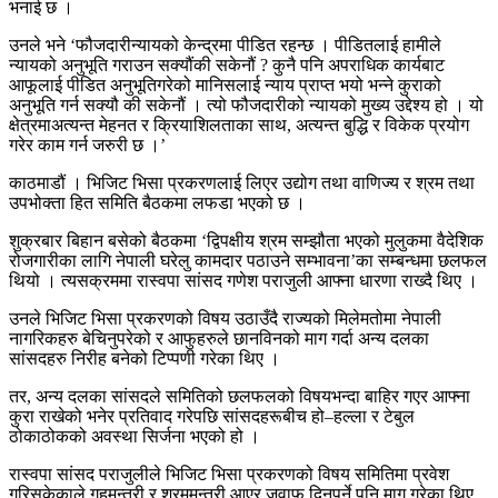
भनाई छ ।
उनले भने ‘फौजदारीन्यायको केन्द्रमा पीडित रहन्छ । पीडितलाई हामीले
न्यायको अनुभूति गराउन सक्यौंकी सकेनौं ? कुनै पनि अपराधिक कार्यबाट
आफूलाई पीडित अनुभूतिगरेको मानिसलाई न्याय प्राप्त भयो भन्ने कुराको
अनुभूति गर्न सक्यौ की सकेनौं । त्यो फौजदारीको न्यायको मुख्य उद्देश्य हो । यो
क्षेत्रमाअत्यन्त मेहनत र क्रियाशिलताका साथ, अत्यन्त बुद्धि र विकेक प्रयोग
गरेर काम गर्न जरुरी छ ।’
काठमाडौं । भिजिट भिसा प्रकरणलाई लिएर उद्योग तथा वाणिज्य र श्रम तथा
उपभोक्ता हित समिति बैठकमा लफडा भएको छ ।
शुक्रबार बिहान बसेको बैठकमा ‘द्विपक्षीय श्रम सम्झौता भएको मुलुकमा वैदेशिक
रोजगारीका लागि नेपाली घरेलु कामदार पठाउने सम्भावना’का सम्बन्धमा छलफल
थियो । त्यसक्रममा रास्वपा सांसद गणेश पराजुली आफ्ना धारणा राख्दै थिए ।
उनले भिजिट भिसा प्रकरणको विषय उठाउँदै राज्यको मिलेमतोमा नेपाली
नागरिकहरु बेचिनुपरेको र आफुहरुले छानविनको माग गर्दा अन्य दलका
सांसदहरु निरीह बनेको टिप्पणी गरेका थिए ।
तर, अन्य दलका सांसदले समितिको छलफलको विषयभन्दा बाहिर गएर आफ्ना
कुरा राखेको भनेर प्रतिवाद गरेपछि सांसदहरूबीच हो–हल्ला र टेबुल
ठोकाठोकको अवस्था सिर्जना भएको हो ।
रास्वपा सांसद पराजुलीले भिजिट भिसा प्रकरणको विषय समितिमा प्रवेश
गरिसकेकाले गृहमन्त्री र श्रममन्त्री आएर जवाफ दिनुपर्ने पनि माग गरेका थिए