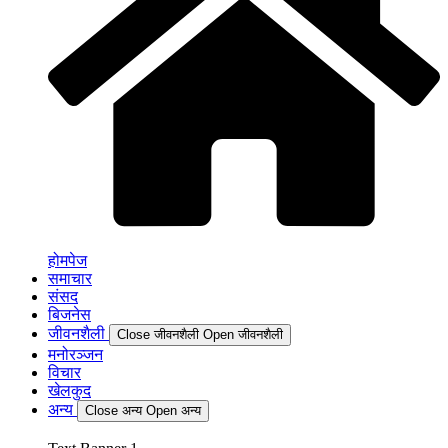
होमपेज
समाचार
संसद
बिजनेस
जीवनशैली
Close जीवनशैली
Open जीवनशैली
मनोरञ्जन
विचार
खेलकुद
अन्य
Close अन्य
Open अन्य