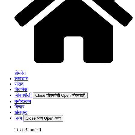
होमपेज
समाचार
संसद
बिजनेस
जीवनशैली
Close जीवनशैली
Open जीवनशैली
मनोरञ्जन
विचार
खेलकुद
अन्य
Close अन्य
Open अन्य
Text Banner 1