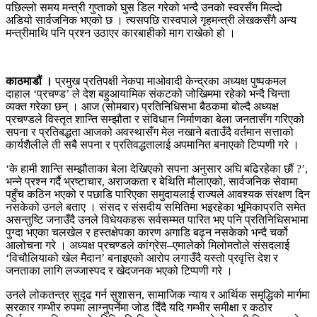
पछिल्लो समय मन्त्री गुप्ताको घुस डिल गरेको भन्दै उनको स्वरसँग मिल्दो
अडियो सार्वजनिक भएको छ । त्यसपछि रास्वपाले गृहमन्त्री लेखकसँगै अन्य
मन्त्रीमाथि पनि प्रश्न उठाएर कारबाहीको माग राखेको हो ।
काठमाडौं ।
प्रमुख प्रतिपक्षी नेकपा माओवादी केन्द्रका अध्यक्ष पुष्पकमल
दाहाल ‘प्रचण्ड’ ले देश बहुआयामिक संकटको जोखिममा रहेको भन्दै चिन्ता
व्यक्त गरेका छन् । आज (सोमबार) प्रतिनिधिसभा बैठकमा बोल्दै अध्यक्ष
प्रचण्डले विस्तृत शान्ति सम्झौता र संविधान निर्माणका बेला जनतासँग गरिएको
सपना र प्रतिबद्धता आजको अवस्थासँग मेल नखाने बताउँदै वर्तमान सत्ताको
कार्यशैलीले ती सबै सपना र प्रतिवद्धतालाई अपमानित बनाएको टिप्पणी गरे ।
‘के हामी शान्ति सम्झौताका बेला देखिएको सपना अनुसार अघि बढिरहेका छौं ?’,
भन्ने प्रश्न गर्दै भ्रष्टाचार, अराजकता र बेथिति मौलाएको, सार्वजनिक सेवामा
पहुँच कठिन भएको र पछाडि पारिएका समुदायलाई राज्यले आवश्यक संरक्षण दिन
नसकेको उनले बताए । संसद र संसदीय समितिमा भइरहेका भूमिकाप्रति समेत
असन्तुष्टि जनाउँदै उनले विधेयकहरू सर्वसम्मत पारित भए पनि प्रतिनिधिसभामा
पुग्दा भएका चलखेल र हस्तक्षेपका कारण अगाडि बढ्न नसकेको भन्दै चर्को
आलोचना गरे । अध्यक्ष प्रचण्डले कांग्रेस–एमालेको मिलोमतोले संसदलाई
‘विचौलियाको खेल मैदान’ बनाइएको आरोप लगाउँदै यस्तो प्रवृत्ति देश र
जनताका लागि लज्जास्पद र खेदजनक भएको टिप्पणी गरे ।
उनले लोकतन्त्र सुदृढ गर्न सुशासन, सामाजिक न्याय र आर्थिक समृद्धिको मार्गमा
सरकार गम्भीर रुपमा लाग्नुपर्नेमा जोड दिँदै यदि गम्भीर समीक्षा र कठोर