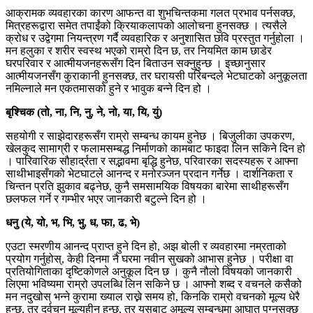
आक्रामक व्यवहारका कारण आफन्त वा शुभचिन्तकमा गलत प्रभाव पर्नसक्छ,
मित्रहरूद्वारा समेत तपाईंको क्रियाकलापको आलोचना हुनसक्छ । त्यसैले
क्रोध र उद्वेगमा नियन्त्रण गर्दै व्यवहारिक र अनुशासित छवि प्रस्तुत गर्नुहोला ।
मन हलुका र शरीर स्वस्थ भएको राम्रो दिन छ, तर नियमित काम छाडेर
घरपरिवार र आत्मीयजनहरूसँग दिन बिताउन सक्नुहुन्छ । इच्छानुसार
आत्मीयजनसँग कुराकानी हुनसक्छ, तर घरायसी परिबन्दले भेटघाटको अनुकूलता
नमिल्नाले मन एकतमासको हुने र भावुक बन्ने दिन हो ।
बृश्चिक (तो, ना, नि, नु, ने, नो, या, यि, युं)
सहयोगी र साझेदारहरूसँग राम्रो सम्बन्ध कायम हुनेछ । बिजुलीका उपकरण,
खेलकुद सामाग्री र फलामसम्बद्ध निर्माणको कामबाट फाइदा लिन सकिने दिन हो
। पारिवारिक सौहार्द्रता र सद्भावमा बृद्धि हुनेछ, परिवारका सदस्यहरू र आफ्ना
साथीभाइसँगको भेटघाटले आनन्द र मनोरञ्जन प्रदान गर्नेछ । दार्शनिकता र
चिन्तन प्रति झुकाव बढ्नेछ, कुनै समसामयिक विषयका बारेमा साथीहरूसँग
छलफल गर्ने र गम्भीर भएर जानकारी बटुल्ने दिन हो ।
धनु (ये, यो, भ, भि, भु, ध, फा, ढ, भे)
एउटा स्मरणीय आनन्द प्राप्त हुने दिन हो, अझ बोली र व्यवहारमा नम्रताको
प्रयोग गर्नुहोस्, केही दिनमा नै घरमा नवीन सुखको आभास हुनेछ । परीक्षा वा
प्रतियोगिताका दृष्टिकोणले अनुकूल दिन छ । कुनै नौलो विषयको जानकारी
लिएमा भविष्यमा राम्रो उपलब्धि लिन सकिने छ । आफ्नो शब्द र वचनले कसैको
मन नदुखोस् भन्ने कुरामा ख्याल राख्ने समय हो, किनकि राम्रो वचनको मूल्य धेरै
हुन्छ, तर दुर्वचन मूल्यहीन हुन्छ, तर यसबाट अमूल्य सम्बन्धमा आघात पुग्नसक्छ