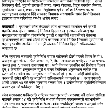
निर्णयहरू गरिएनन् भने परिस्थिति विष्फोटक बन्न सक्ने चेतावनी दिए । उनले
धितोपत्र बोर्ड, भुटानी शरणार्थी काण्ड, जग्गा घोटाला, विद्युत बक्यौता मिनाहा,
भूमाफिया संरक्षण, तथा सरुवा–नियुक्तिमा हुने लाखौंका डिलहरू जस्ता
घटनाहरूको उदाहरण दिँदै सरकार नियामक संस्थामाथि समेत बिचौलियाको
इशारामा काम गरिरहेको गम्भीर आरोप लगाए ।
काठमाडौं ।
गृहमन्त्री रमेश लेखकले स्पेन भ्रमणबारे छानबिन गर्न प्रहरी
महानिरीक्षक दीपक थापालाई निर्देशन दिएका छन् । आज (सोमबार) गृह
मन्त्रालयमा गृहसचिव गोकर्णमणि दुवाडी र आइजीपी थापासँगको बैठकमा
प्रधानमन्त्री केपी शर्मा ओली स्पेन भ्रमणमा जाँदा भिजिट भिसाको प्रयोग गरी
गएकाहरूमाथि छानबिन गर्न मन्त्री लेखकले निर्देशन दिएको सचिवालयले
जनाएको छ।
स्पेन भ्रमणमा सरकारी प्रतिनिधि मण्डल बाहेकको टोली गएको विषय के हो ?,
अरूहरू कुन संस्थामार्फत कसरी गए ?, भिसा लगायतका प्रक्रिया तथा प्रबन्ध
कसले गर्‍यो ?, कसको समन्वयमा गए ? भन्ने विषयमा छानबिन गर्न निर्देशन दिएका
हुन् । केन्द्रीय अनुसन्धान ब्युरो र मानब बेचबिखन अनुसन्धान ब्युरोले यस
घटनाको छानबिन तथा अनुसन्धान गर्ने भएको हो । यसमा कोही दोषी देखिए
कारबाही समेत गरिने गृह मन्त्रीको सचिवालयले जनाएको छ । प्रधानमन्त्री
ओली असार १४ गते स्पेन भ्रमणमा गएका थिए । उनीसहितको प्रतिनिधिमण्डल
असार २० गते फर्किएका थिए ।
स्पेन भ्रमणबाट फर्किएपछि राष्ट्रिय स्वतन्त्र पार्टी (रास्वपा) की सांसद सोबिता
गौतमले असार २४ गते प्रतिनिधि सभाको बैठकमा प्रधानमन्त्री सहभागीसँग
स्पेन भ्रमणमा गएकाहरूमध्ये कतिपय स्वदेश नफर्किएको समाचार आएको भनेर