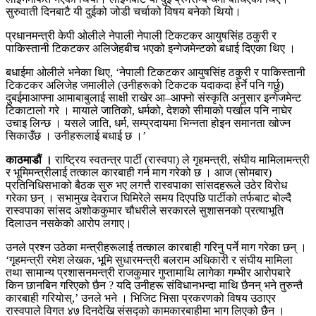
सुरुवाती दिनबाटै यी दुईको जोडी चर्चाको विषय बनेको थियो।
प्रधानमन्त्री केपी ओलीले नेपाली नेपाली टिकटकर आयुषसिंह ठकुरी र
पाकिस्तानी टिकटकर अलिजेहबीच भएको इन्गेजमेन्टको बधाई दिएका थिए ।
बधाईमा ओलीले भनेका थिए, ‘नेपाली टिकटकर आयुषसिंह ठकुरी र पाकिस्तानी
टिकटकर अलिजेह जमालीले (उनीहरूको टिकटक यदाकदा हेर्ने पनि गर्छु)
दुबईमाआफ्ना आमाबाबुलाई साक्षी राखेर आ–आफ्नो संस्कृति अनुसार इन्गेजमेन्ट
टिकाटालो गरे । मायाले जातिको, धर्मको, देशको सीमाको पर्खाल पनि नाघेर
उचाइ लिन्छ । यसले जाति, धर्म, सम्प्रदायमा भिन्नता होइन समानता खोज्न
सिकाउँछ । उनीहरूलाई बधाई छ ।’
काठमाडौं ।
राष्ट्रिय स्वतन्त्र पार्टी (रास्वपा) ले गृहमन्त्री, संघीय मामिलामन्त्री
र भूमिमन्त्रीलाई तत्काल कारबाही गर्न माग गरेको छ । आज (सोमबार)
प्रतिनिधिसभाको बैठक सुरु भए लगत्तै रास्वपाका सांसदहरूले उठेर विरोध
गरेका छन् । सभामुख देवराज घिमिरेले समय दिएपछि पार्टीको तर्फबाट बोल्दै
रास्वपाका सांसद अशोककुमार चौधरीले सरकारले सुशासनको प्रत्याभूति
दिलाउन नसकेको आरोप लगाए।
उनले प्रश्न उठेका मन्त्रीहरूलाई तत्काल कारबाही गरिनु पर्ने माग गरेका छन् ।
‘गृहमन्त्री रमेश लेखक, भूमि सुधारमन्त्री बलराम अधिकारी र संघीय मामिला
तथा सामान्य प्रशासनमन्त्री राजकुमार गुप्तामाथि लागेका गम्भीर आरोपबारे
किन छानबिन गरिएको छैन ? यदि उनीहरू संविधानभन्दा माथि छैनन् भने तुरुन्तै
कारबाही गरियोस्,’ उनले भने । भिजिट भिसा प्रकरणको विषय उठाएर
रास्वपाले विगत ४७ दिनदेखि संसद्को कामकारबाहीमा भाग लिएको छैन ।