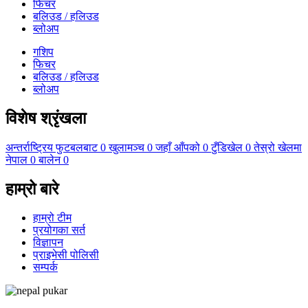
फिचर
बलिउड / हलिउड
ब्लोअप
गशिप
फिचर
बलिउड / हलिउड
ब्लोअप
विशेष श्रृंखला
अन्तर्राष्ट्रिय फुटबलबाट
0
खुलामञ्च
0
जहाँ आँपको
0
टुँडिखेल
0
तेस्रो खेलमा
नेपाल
0
बालेन
0
हाम्रो बारे
हाम्रो टीम
प्रयोगका सर्त
विज्ञापन
प्राइभेसी पोलिसी
सम्पर्क