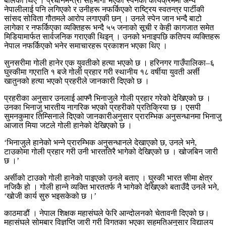
बोलेका थिए । प्रधानमन्त्री सहभागी भएको स्पेनको कार्यक्रममा अन्य
नेपालीलाई पनि लगिएको र उनीहरू नफर्किएको राष्ट्रिय स्वतन्त्र पार्टीकी
सांसद सोविता गौतमले आरोप लगाएकी छन् । उनले स्पेन जान भन्दै बाटो
लागेका र नफर्किएका व्यक्तिहरू भन्दै ५५ जनाको सूची र केही कागजात समेत
मिडियामार्फत सार्वजनिक गराएकी थिइन् । उनको भनाइपछि कतिपय व्यक्तिहरू
नेपाल नफर्किएको भनेर समाचारहरू प्रकाशन भएका थिए ।
सुनसरीमा गोली हानेर एक युवतीको हत्या भएको छ । हरिनगर गाउँपालिका–६
घुस्कीमा गएराति १ बजे गोली प्रहार गरी स्थानीय १८ वर्षीया युवती अर्सी
खातुनको हत्या भएको प्रहरीले जानकारी दिएको छ ।
प्रहरीका अनुसार उनलाई आफ्नै भिनाजुले गोली प्रहार गरेको देखिएको छ ।
उनका भिनाजु भारतीय नागरिक भएको प्रहरीको प्रतिक्रिया छ । एसपी
सुमनकुमार तिम्सिनाले दिएको जानकारीअनुसार प्रारम्भिक अनुसन्धानमा भिनाजु
आजात मिया जटले गोली हानेको देखिएको छ ।
‘भिनाजुले हानेको भन्ने प्रारम्भिक अनुसन्धानले देखाएको छ, उनले भने,
टाउकोमा गोली प्रहार गरी उनी भारततिरै भागेको देखिएको छ । खोजबिन जारी
छ ।’
अर्सीको टाउको गोली हानेको पाइएको उनले बताए । घुस्की भारत सीमा क्षेत्र
नजिकै हो । गोली हान्ने व्यक्ति भारततर्फ नै भागेको देखिएको बताउँदै उनले भने,
‘खोजी कार्य सुरु भइसकेको छ ।’
काठमाडौं । नेपाल शिक्षक महासंघले फेरि आन्दोलनको चेतावनी दिएको छ।
महासंघले सोमबार विज्ञप्ति जारी गरी विगतका भएका सहमतिअनुसार विद्यालय