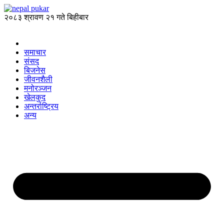
२०८३ श्रावण २१ गते बिहीबार
समाचार
संसद
बिजनेस
जीवनशैली
मनोरञ्जन
खेलकुद
अन्तर्राष्ट्रिय
अन्य