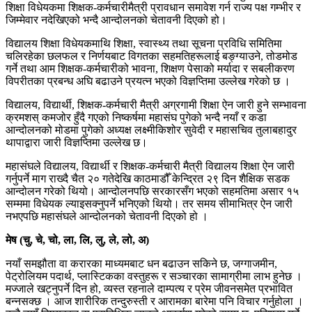
शिक्षा विधेयकमा शिक्षक-कर्मचारीमैत्री प्रावधान समावेश गर्न राज्य पक्ष गम्भीर र
जिम्मेवार नदेखिएको भन्दै आन्दोलनको चेतावनी दिएको हो।
विद्यालय शिक्षा विधेयकमाथि शिक्षा, स्वास्थ्य तथा सूचना प्रविधि समितिमा
चलिरहेका छलफल र निर्णयबाट विगतका सहमतिहरूलाई बङ्ग्याउने, तोडमोड
गर्ने तथा आम शिक्षक-कर्मचारीको भावना, शिक्षण पेसाको मर्यादा र सबलीकरण
विपरीतका प्रबन्ध अघि बढाउने प्रयत्न भएको विज्ञप्तिमा उल्लेख गरेको छ ।
विद्यालय, विद्यार्थी, शिक्षक-कर्मचारी मैत्री अग्रगामी शिक्षा ऐन जारी हुने सम्भावना
क्रमशस् कमजोर हुँदै गएको निष्कर्षमा महासंघ पुगेको भन्दै नयाँ र कडा
आन्दोलनको मोडमा पुगेको अध्यक्ष लक्ष्मीकिशोर सुवेदी र महासचिव तुलाबहादुर
थापाद्वारा जारी विज्ञप्तिमा उल्लेख छ।
महासंघले विद्यालय, विद्यार्थी र शिक्षक-कर्मचारी मैत्री विद्यालय शिक्षा ऐन जारी
गर्नुपर्ने माग राख्दै चैत २० गतेदेखि काठमाडौँ केन्द्रित २९ दिन शैक्षिक सडक
आन्दोलन गरेको थियो। आन्दोलनपछि सरकारसँग भएको सहमतिमा असार १५
सम्ममा विधेयक ल्याइसक्नुपर्ने भनिएको थियो। तर समय सीमाभित्र ऐन जारी
नभएपछि महासंघले आन्दोलनको चेतावनी दिएको हो ।
मेष (चु, चे, चो, ला, लि, लु, ले, लो, अ)
नयाँ समझौता वा करारका माध्यमबाट धन बढाउन सकिने छ, जग्गाजमीन,
पेट्रोलियम पदार्थ, प्लास्टिकका वस्तुहरू र सञ्चारका सामाग्रीमा लाभ हुनेछ ।
मज्जाले खट्नुपर्ने दिन हो, व्यस्त रहनाले दाम्पत्य र प्रेम जीवनसमेत प्रभावित
बन्नसक्छ । आज शारीरिक तन्दुरुस्ती र आरामका बारेमा पनि विचार गर्नुहोला ।