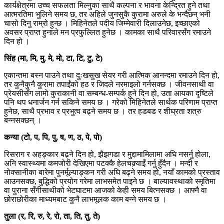
कार्यक्षेत्रमा उच्च सफलता मिल्नुका साथै कल्पना र भावना केन्द्रित हुने तथा
आत्मरतिमा भुलिने समय छ, तर अहिले जुनसुकै कुरामा अरुले के भन्दैछन् भनी
चासो दिनु राम्रो हुन्छ । मिहिनेतले पदीय जिम्मेवारी दिलाउनेछ, इच्छाएको
अवसर प्राप्त हुनाले मन प्रफुल्लित हुनेछ । कामका साथै परिवारसँग रमाउने
दिन हो ।
सिंह (मा, मि, मु, मे, मो, टा, टि, टु, टे)
एकान्तमा बस्न पाउने तथा दुःखसुख सेयर गरी आत्मिक आनन्दमा रमाउने दिन हो,
तर कुनैकुनै कुरामा तपाईंको हठ र जिदले नरमाइलो गर्नसक्छ । जीवनसाथी वा
प्रेयसीसँग लामो कुराकानी वा सम्बन्ध-सम्पर्क हुने दिन हो, उता आयका दृष्टिले
पनि थप धनार्जन गर्न सकिने समय छ । गरेको मिहिनेतले सार्थक परिणाम प्राप्त
हुनेछ, साथै प्रभाव र प्रभुत्व बढ्ने समय छ । तर हडबड र शीघ्रता शत्रु
बन्नसक्छन् ।
कन्या (टो, प, पि, पु, ष, ण, ठ, पे, पो)
रिसराग र अहङ्कार बढ्ने दिन हो, झैझगडा र मुद्दामामिलामा अघि नसर्नु होला,
अनि स्वास्थ्यमा कमजोरी देखिएमा पटक्कै हेलचक्र्याइँ गर्नु हुँदैन । मन्दी र
नोक्सानीका बारेमा पुनर्मूल्याङ्कन गरी अघि बढ्ने समय हो, नयाँ कामको प्रस्ताव
आउनसक्छ, बुद्धिको प्रयोग गरेमा लाभसमेत पाइने छ । बाल्यावस्थाको स्मृतिमा
वा पुराना सँगीसाथीको भेटघाटमा आजको केही समय बित्नसक्छ । आफ्नै वा
छोराछोरीका माध्यमबाट कुनै लाभमूलक काम बन्ने समय छ ।
तुला (र, रि, रु, रे, रो, ता, ति, तु, ते)