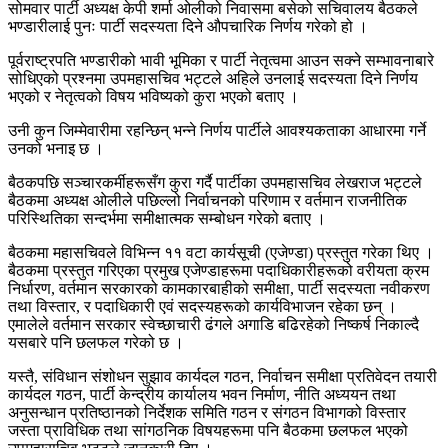
सोमवार पार्टी अध्यक्ष केपी शर्मा ओलीको निवासमा बसेको सचिवालय बैठकले
भण्डारीलाई पुनः पार्टी सदस्यता दिने औपचारिक निर्णय गरेको हो ।
पूर्वराष्ट्रपति भण्डारीको भावी भूमिका र पार्टी नेतृत्वमा आउन सक्ने सम्भावनाबारे
सोधिएको प्रश्नमा उपमहासचिव भट्टले अहिले उनलाई सदस्यता दिने निर्णय
भएको र नेतृत्वको विषय भविष्यको कुरा भएको बताए ।
उनी कुन जिम्मेवारीमा रहन्छिन् भन्ने निर्णय पार्टीले आवश्यकताका आधारमा गर्ने
उनको भनाइ छ ।
बैठकपछि सञ्चारकर्मीहरूसँग कुरा गर्दै पार्टीका उपमहासचिव लेखराज भट्टले
बैठकमा अध्यक्ष ओलीले पछिल्लो निर्वाचनको परिणाम र वर्तमान राजनीतिक
परिस्थितिका सन्दर्भमा समीक्षात्मक सम्बोधन गरेको बताए ।
बैठकमा महासचिवले विभिन्न ११ वटा कार्यसूची (एजेण्डा) प्रस्तुत गरेका थिए ।
बैठकमा प्रस्तुत गरिएका प्रमुख एजेण्डाहरूमा पदाधिकारीहरूको वरीयता क्रम
निर्धारण, वर्तमान सरकारको कामकारबाहीको समीक्षा, पार्टी सदस्यता नवीकरण
तथा विस्तार, र पदाधिकारी एवं सदस्यहरूको कार्यविभाजन रहेका छन् ।
एमालेले वर्तमान सरकार स्वेच्छाचारी ढंगले अगाडि बढिरहेको निष्कर्ष निकाल्दै
यसबारे पनि छलफल गरेको छ ।
यस्तै, संविधान संशोधन सुझाव कार्यदल गठन, निर्वाचन समीक्षा प्रतिवेदन तयारी
कार्यदल गठन, पार्टी केन्द्रीय कार्यालय भवन निर्माण, नीति अध्ययन तथा
अनुसन्धान प्रतिष्ठानको निर्देशक समिति गठन र संगठन विभागको विस्तार
जस्ता प्राविधिक तथा सांगठनिक विषयहरूमा पनि बैठकमा छलफल भएको