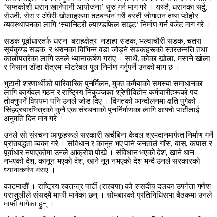
‘सप्तकोशी धरान खानेपानी आयोजना’ सुरु गर्न माग गरे । यस्तै, धरानका सर्दु,
सेउती, सेरा र अँधेरी खोलाहरूमा तटबन्धन गरी बस्ती जोगाउन तथा फोहोर
व्यवस्थापनका लागि ‘स्यानिटरी ल्याण्डफिल साइट’ निर्माण गर्न बजेट माग गरे ।
सडक पूर्वाधारतर्फ धरान–बराहक्षेत्र–नडाहा सडक, भल्वाचौरी सडक, चतरा–
सूर्यकुण्ड सडक, र धरानका विभिन्न वडा जोड्ने सडकहरूको स्तरउन्नति तथा
कालोपत्रेका लागि उनले ध्यानाकर्षण गराए । साथै, कोका खोला, मसाने खोला
र निसान डाँडा क्षेत्रमा मोटरेबल पुल निर्माण गर्नुपर्ने उनको माग छ ।
भुटानी शरणार्थीको पारिवारिक पुनर्मिलन, मुक्त कमैयाको समस्या समाधानका
लागि कार्यदल गठन र राष्ट्रिय निकुञ्जका श्रेणीविहीन कर्मचारीहरूको पद
तोक्नुपर्ने विषयमा पनि उनले जोड दिए । विगतको आन्दोलनमा क्षति पुगेको
सिंहदरबारभित्रको कुनै एक संरचनाको पुनर्निर्माणका लागि आफ्नो पार्टीलाई
अनुमति दिन माग गरे ।
उनले सो संरचना आफूहरूले सरकारी खर्चबिना केवल श्रमदानमार्फत निर्माण गर्ने
प्रतिबद्धता व्यक्त गरे । संविधान र कानून भए पनि जनताले गाँस, बास, कपास र
पूर्वाधार नपाएकोमा उनले आक्रोश पोखे । संविधान भएको देश, खाने धान
नभएको देश, कानून भएको देश, खाने नून नभएको देश भन्दै उनले सरकारको
ध्यानाकर्षण गराए ।
काठमाडौं । राष्ट्रिय स्वतन्त्र पार्टी (रास्वपा) को संसदीय दलका उपनेता गणेश
पराजुलीले संसद्‌मै माफी मागेका छन् । सोमबारको प्रतिनिधिसभा बैठकमा उनले
माफी मागेका हुन् ।