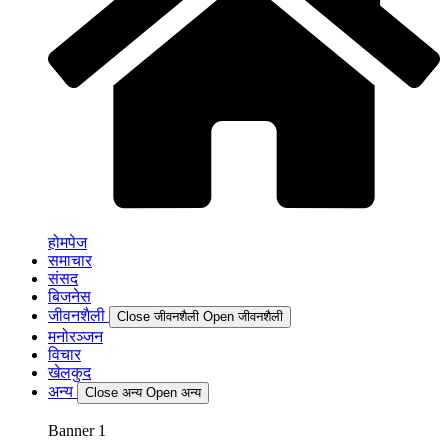
होमपेज
समाचार
संसद
बिजनेस
जीवनशैली
Close जीवनशैली
Open जीवनशैली
मनोरञ्जन
विचार
खेलकुद
अन्य
Close अन्य
Open अन्य
Banner 1