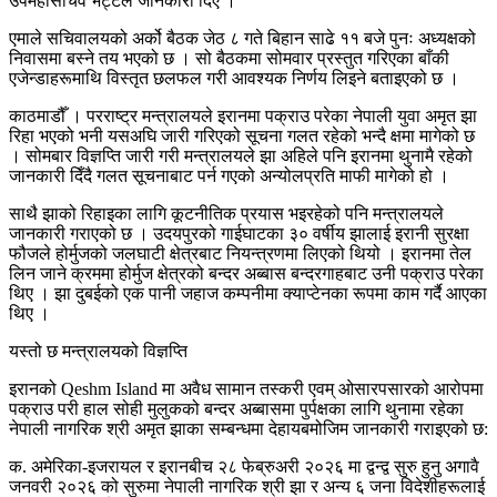
उपमहासचिव भट्टले जानकारी दिए ।
एमाले सचिवालयको अर्को बैठक जेठ ८ गते बिहान साढे ११ बजे पुनः अध्यक्षको
निवासमा बस्ने तय भएको छ । सो बैठकमा सोमवार प्रस्तुत गरिएका बाँकी
एजेन्डाहरूमाथि विस्तृत छलफल गरी आवश्यक निर्णय लिइने बताइएको छ ।
काठमाडौँ । परराष्ट्र मन्त्रालयले इरानमा पक्राउ परेका नेपाली युवा अमृत झा
रिहा भएको भनी यसअघि जारी गरिएको सूचना गलत रहेको भन्दै क्षमा मागेको छ
। सोमबार विज्ञप्ति जारी गरी मन्त्रालयले झा अहिले पनि इरानमा थुनामै रहेको
जानकारी दिँदै गलत सूचनाबाट पर्न गएको अन्योलप्रति माफी मागेको हो ।
साथै झाको रिहाइका लागि कूटनीतिक प्रयास भइरहेको पनि मन्त्रालयले
जानकारी गराएको छ । उदयपुरको गाईघाटका ३० वर्षीय झालाई इरानी सुरक्षा
फौजले होर्मुजको जलघाटी क्षेत्रबाट नियन्त्रणमा लिएको थियो । इरानमा तेल
लिन जाने क्रममा होर्मुज क्षेत्रको बन्दर अब्बास बन्दरगाहबाट उनी पक्राउ परेका
थिए । झा दुबईको एक पानी जहाज कम्पनीमा क्याप्टेनका रूपमा काम गर्दै आएका
थिए ।
यस्तो छ मन्त्रालयको विज्ञप्ति
इरानको Qeshm Island मा अवैध सामान तस्करी एवम् ओसारपसारको आरोपमा
पक्राउ परी हाल सोही मुलुकको बन्दर अब्बासमा पुर्पक्षका लागि थुनामा रहेका
नेपाली नागरिक श्री अमृत झाका सम्बन्धमा देहायबमोजिम जानकारी गराइएको छ:
क. अमेरिका-इजरायल र इरानबीच २८ फेब्रुअरी २०२६ मा द्वन्द्व सुरु हुनु अगावै
जनवरी २०२६ को सुरुमा नेपाली नागरिक श्री झा र अन्य ६ जना विदेशीहरूलाई