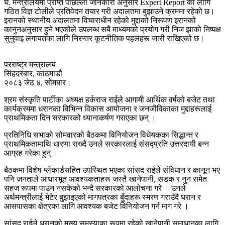
घ. मन्त्रालयमा प्राप्त पछिल्लो जानकारी अनुसार Expert Report का लागि
गठित विज्ञ टोलीले प्रतिवेदन तयार गरी अदालतमा बुझाउने क्रममा रहेको छ।
इरानको स्थानीय अदालतमा विचाराधीन रहेको मुद्दाको निरूपण इरानको
कानुनअनुसार हुने भएकोले उपलब्ध सबै माध्यमको प्रयोग गरी निज झाको निष्पक्ष
सुनुवाइ लगायतका लागि निरन्तर कूटनीतिक पहलहरू जारी राखिएको छ।
_______
परराष्ट्र मन्त्रालय
सिंहदरबार, काठमाडौं
२०८३ जेठ ४, सोमबार।
श्रम संस्कृति पार्टीका अध्यक्ष हर्कराज राईले आगामी आर्थिक वर्षको बजेट तथा
कार्यक्रममा धरानका विभिन्न विकास आयोजना र जनजीविकाका मुद्दाहरूलाई
प्राथमिकता दिन सरकारको ध्यानाकर्षण गराएका छन् ।
प्रतिनिधि सभाको सोमवारको बैठकमा विनियोजन विधेयकका सिद्धान्त र
प्राथमिकतामाथि धारणा राख्दै उनले सरकारलाई संसद्प्रति उत्तरदायी बन्न
आग्रह गरेका हुन् ।
बैठकमा विशेष प्लेकार्डसहित उपस्थित भएका सांसद राईले संविधान र कानून भए
पनि जनताले आधारभूत आवश्यकताहरू जस्तै खानेपानी, सडक र नुन समेत
सहज रूपमा पाउन नसकेको भन्दै सरकारको आलोचना गरे । उनले
अर्थमन्त्रीलाई भेटेर बुझाइएको मागपत्रका बुँदाहरू स्मरण गराउँदै धरान र
आसपासका क्षेत्रका लागि आवश्यक बजेट विनियोजन गर्न माग गरे ।
सांसद राईले धरानको मुख्य समस्याका रूपमा रहेको खानेपानी समाधानका लागि