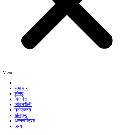
Menu
समाचार
संसद
बिजनेस
जीवनशैली
मनोरञ्जन
खेलकुद
अन्तर्राष्ट्रिय
अन्य