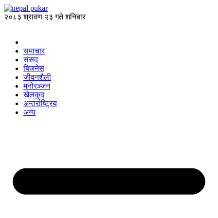
२०८३ श्रावण २३ गते शनिबार
समाचार
संसद
बिजनेस
जीवनशैली
मनोरञ्जन
खेलकुद
अन्तर्राष्ट्रिय
अन्य