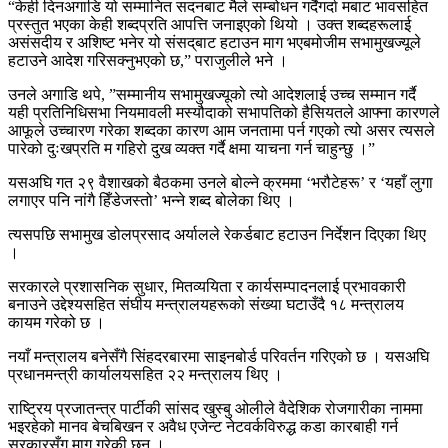
“केही दिनअगाडि यो सम्मानित सदनबाट मैले सम्बोधन गर्दैगर्दा मबाट भावसहित
प्रस्तुत भएका केही शब्दप्रति आपत्ति जनाइएको थियो । उक्त शब्दहरूलाई
असंसदीय र अशिष्ट भनेर यो संसद्‌बाट हटाउन माग भएबमोजीम सभामुखज्यूले
हटाउने आदेश गरिसक्नुभएको छ,” पराजुलीले भने ।
उनले अगाडि थपे, ”सम्मानीय सभामुखज्यूको त्यो आदेशलाई उच्च सम्मान गर्दै
यही प्रतिनिधिसभा नियमावली मस्यौदाको सभापतिको हैसियतले आफ्ना कारणले
आफूले उच्चारण गरेका शब्दका कारण आम जनतामा पर्न गएको त्यो असर त्यसले
पारेको दुःखप्रति म गहिरो दुख व्यक्त गर्दै क्षमा याचना गर्न चाहुन्छु ।”
यसअघि गत २९ वैशाखको बैठकमा उनले बोल्ने क्रममा ‘भरौटेहरू’ र ‘यहाँ लुगा
लगाएर पनि नांगै हिँडेजस्तो’ भन्ने शब्द बोलेका थिए ।
त्यसपछि सभामुख डोलप्रसाद अर्यालले रेकर्डबाट हटाउन निर्देशन दिएका थिए
।
सरकारले प्रशासनिक सुधार, मितव्ययिता र कार्यसम्पादनलाई प्रभावकारी
बनाउने उद्देश्यसहित संघीय मन्त्रालयहरूको संख्या घटाउँदै १८ मन्त्रालय
कायम गरेको छ ।
नयाँ मन्त्रालय बनेसँगै सिंहदरबारमा साइनबोर्ड परिवर्तन गरिएको छ । यसअघि
प्रधानमन्त्री कार्यालयसहित २२ मन्त्रालय थिए ।
राष्ट्रिय प्रजातन्त्र पार्टीकी सांसद खुस्बु ओलीले वैदेशिक रोजगारीका नाममा
भइरहेको मानव बेचबिखन र अवैध एजेन्ट नेटवर्कविरुद्ध कडा कारबाही गर्न
सरकारसँग माग गरेकी छन् ।