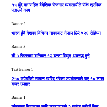
१५ बुँदे मागसहित वैदेशिक रोजगार व्यवसायीले रोके श्रमिक
पठाउने काम
Banner 2
भारत हुँदै देशका विभिन्न नाकाबाट नेपाल छिरे ५२६ रोहिंग्या
Banner 3
यी ५ जिल्लामा शनिबार १२ घण्टा विद्युत् अवरुद्ध हुने
Text Banner 1
२५० रुपैयाँको सामान खरिद गरेका उपभोक्ताले पाए १० लाख
बम्पर उपहार
Banner 1
कोइराला निवासका लागि छुट्याइएको २ करोड रुपैयाँ लिन