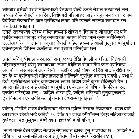
सोमबार बसेको प्रतिनिधिसभाको बैठकमा बोल्दै उनले नेपाल सरकारले सन्
२०१७ देखि नेपाली नागरिक, विशेषगरी महिलाहरूलाई घरेलु कामदारका रूपमा
वैदेशिक रोजगारीमा जान प्रतिबन्ध लगाए पनि त्यसले समस्या समाधान गर्न
नसकेको बताइन् ।
उनले सरकारको उद्देश्य महिलाहरूलाई शोषण र हिंसाबाट जोगाउनु भए पनि
प्रतिबन्धका बाबजुद घरेलु कामदारका रूपमा विदेश जाने क्रम नरोकिएको
उल्लेख गरिन् । उनका अनुसार नेपाली महिलाहरूलाई खाडी मुलुकसम्म पुर्याउन
एजेन्टहरूले विभिन्न वैकल्पिक रुट प्रयोग गरिरहेका छन् ।
उनले भनिन्,‘नेपाल सरकारले सन् २०१७ देखि नेपाली नागरिक, विशेषगरी
महिलाहरूलाई घरेलु कामदारका रूपमा वैदेशिक रोजगारीमा जान प्रतिबन्ध
लगायो । सरकारको तर्क थियो । उहाँहरूलाई शोषण र हिंसाबाट सुरक्षित गर्नु ।
तर के यो प्रतिबन्धले महिलाहरूलाई साँच्चिकै सुरक्षित बनाउन सक्यो ? यथार्थ
हेर्दा, प्रतिबन्धले घरेलु कामदारका रूपमा विदेश जाने क्रम रोकिएको छैन ।
हाम्रा महिलाहरुलाई खाडिसम्म पुर्याउन एजेन्टहरुले विभिन्न वैैकल्पिक रुट
प्रयोग गरिरहेको छन् । कहिले भारत हुँदै, कहिले अफ्रिकी मुलुकहरूलाई
ट्रान्जिट बनाएर उनीहरूलाई गन्तव्य देशसम्म पुर्याइन्छ ।’
सांसद ओलीले मानव बेचबिखनमा संलग्न एजेन्ट नेटवर्क नेपालबाट ध्वस्त पार्न
आवश्यक रहेको भन्दै अहिले १० देखि १२ लाख रुपैयाँसम्म लिएर महिलाहरूलाई
कुवेतलगायत मुलुकमा बेच्ने काम भइरहेको दाबी गरिन् ।
‘सारा मान्छे बेच्ने एजेण्ड नेटवर्क नेपालबाट ध्वस्त हुनु आवश्यक छ । अहिले १०
देखि १२ लाखमा महिलाहरुलाई कुवेतमा बेच्ने काम गरिराखेका छन् ।