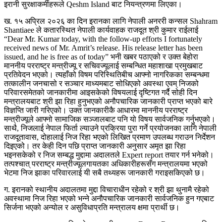
इरानी सुरक्षाकर्मीहरूले Qeshm Island बाट नियन्त्रणमा लिएका।
ख. १५ अप्रिल २०२६ का दिन इरानका लागि नेपाली अनररी कन्सल Shahram
Shantiaee ले कतारस्थित नेपाली कार्यवाहक राजदूत श्री कुमार राईलाई
“Dear Mr. Kumar today, with the follow-up efforts I fortunately
received news of Mr. Amrit’s release. His release letter has been
issued, and he is free as of today” भनी खबर पठाएको र उक्त बेहोरा
माननीय परराष्ट्र मन्त्रीज्यू र सचिवज्यूलाई सम्बन्धित महाशाखा प्रमुखबाट
प्रतिवेदन भएको। त्यहाँको विषम परिस्थितिबीच आफ्नो नागरिकका सम्बन्धमा
तत्कालीन जनचासो र सञ्चार माध्यमबाट सोधिएको अवस्था एवम् निजको
परिवारसमेतको जानकारीमा आइसकेको विषयलाई दृष्टिगत गर्दै सोही दिन
मन्त्रालयबाट श्री झा रिहा हुनुभएको अनौपचारिक जानकारी प्राप्त भएको बारे
विज्ञप्ति जारी गरिएको। उक्त जानकारीकै आधारमा माननीय परराष्ट्र
मन्त्रीज्यूले आफ्नो सामाजिक सञ्जालबाट पनि यो विषय सार्वजनिक गर्नुभएको।
साथै, निजलाई नेपाल फिर्ता ल्याउने प्रक्रिया पुरा गर्ने प्रयोजनका लागि नेपाली
राजदूतावास, दोहालाई निज रिहा भएको लिखित प्रमाण उपलब्ध गराउन निर्देशन
दिइएको। तर केही दिन पछि प्राप्त जानकारी अनुसार अमृत झा रिहा
भइनसकेको र निज सम्बद्ध मुद्दामा अदालतले Expert report तयार गर्न भनेको।
तत्पश्चात् परराष्ट्र मन्त्रीज्यूलगायतका अधिकारीहरूसँग मन्त्रालयमा भएको
भेटमा निज झाका परिवारलाई यी सबै तथ्यहरू जानकारी गराइसकिएको छ।
ग. इरानको स्थानीय अदालतमा मुद्दा विचाराधीन रहेको र श्री झा थुनामै रहेको
अवस्थामा निज रिहा भएको भन्ने अनौपचारिक जानकारी सार्वजनिक हुन गएबाट
सिर्जना भएको अन्योल र असुविधाप्रति मन्त्रालय क्षमा प्रार्थी छ।