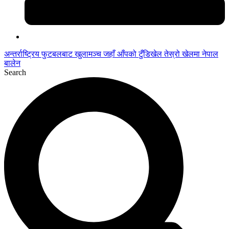
अन्तर्राष्ट्रिय फुटबलबाट
खुलामञ्च
जहाँ आँपको
टुँडिखेल
तेस्रो खेलमा नेपाल
बालेन
Search