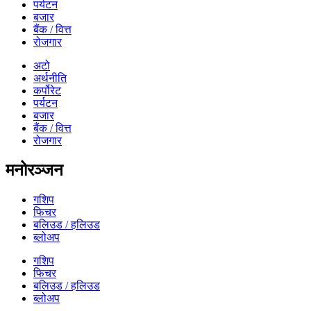
पर्यटन
बजार
बैंक / वित्त
रोजगार
अटो
अर्थनीति
कर्पोरेट
पर्यटन
बजार
बैंक / वित्त
रोजगार
मनोरञ्जन
गशिप
फिचर
बलिउड / हलिउड
ब्लोअप
गशिप
फिचर
बलिउड / हलिउड
ब्लोअप