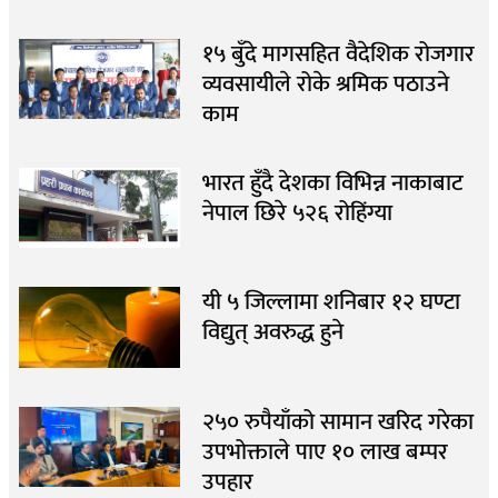
१५ बुँदे मागसहित वैदेशिक रोजगार
व्यवसायीले रोके श्रमिक पठाउने
काम
भारत हुँदै देशका विभिन्न नाकाबाट
नेपाल छिरे ५२६ रोहिंग्या
यी ५ जिल्लामा शनिबार १२ घण्टा
विद्युत् अवरुद्ध हुने
२५० रुपैयाँको सामान खरिद गरेका
उपभोक्ताले पाए १० लाख बम्पर
उपहार