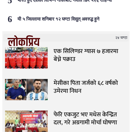
भारत हुँदै देशका विभिन्न नाकाबाट नेपाल छिरे ५२६ रोहिंग्या
यी ५ जिल्लामा शनिबार १२ घण्टा विद्युत् अवरुद्ध हुने
लोकप्रिय
२४ घण्टा
एक सिलिण्डर ग्यास ७ हजारमा
बेच्ने पक्राउ
मेसीका पिता जर्जको ६८ वर्षको
उमेरमा निधन
फेरि एकजुट भए मधेस केन्द्रित
दल, गरे अग्रगामी मोर्चा घोषणा