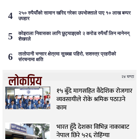
२५० रुपैयाँको सामान खरिद गरेका उपभोक्ताले पाए १० लाख बम्पर
उपहार
कोइराला निवासका लागि छुट्याइएको २ करोड रुपैयाँ लिन मानेनन्
शेखरले
तातोपानी भन्सार क्षेत्रमा सुख्खा पहिरो, सशस्त्र प्रहरीको
संरचनामा क्षति
लोकप्रिय
२४ घण्टा
१५ बुँदे मागसहित वैदेशिक रोजगार
व्यवसायीले रोके श्रमिक पठाउने
काम
भारत हुँदै देशका विभिन्न नाकाबाट
नेपाल छिरे ५२६ रोहिंग्या