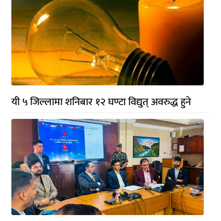
यी ५ जिल्लामा शनिबार १२ घण्टा विद्युत् अवरुद्ध हुने