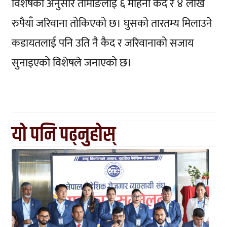
विशेषका अनुसार तामाङलाई ६ महिना कैद र ४ लाख
रुपैयाँ जरिवाना तोकिएको छ। घुसको तारतम्य मिलाउने
कडायतलाई पनि उति नै कैद र जरिवानाको सजाय
सुनाइएको विशेषले जनाएको छ।
यो पनि पढ्नुहोस्