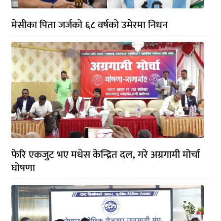
मेसीका पिता जर्जको ६८ वर्षको उमेरमा निधन
फेरि एकजुट भए मधेस केन्द्रित दल, गरे अग्रगामी मोर्चा
घोषणा