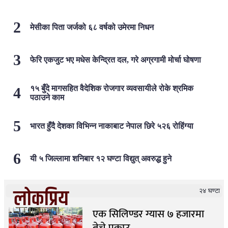
मेसीका पिता जर्जको ६८ वर्षको उमेरमा निधन
फेरि एकजुट भए मधेस केन्द्रित दल, गरे अग्रगामी मोर्चा घोषणा
१५ बुँदे मागसहित वैदेशिक रोजगार व्यवसायीले रोके श्रमिक
पठाउने काम
भारत हुँदै देशका विभिन्न नाकाबाट नेपाल छिरे ५२६ रोहिंग्या
यी ५ जिल्लामा शनिबार १२ घण्टा विद्युत् अवरुद्ध हुने
लोकप्रिय
२४ घण्टा
एक सिलिण्डर ग्यास ७ हजारमा
बेच्ने पक्राउ