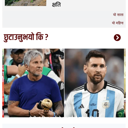
क्षति
यो साता
यो महिना
छुटाउनुभयो कि ?
मेसीका पिता जर्जको ६८ वर्षको उमेरमा निधन