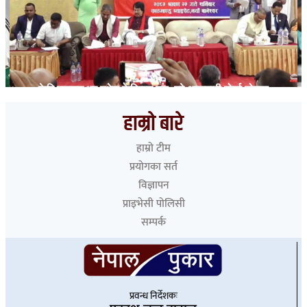
फेरि एकजुट भए मधेस केन्द्रित दल, गरे अग्रगामी मोर्चा घोषणा
हाम्रो बारे
हाम्रो टीम
प्रयोगका सर्त
विज्ञापन
प्राइभेसी पोलिसी
सम्पर्क
प्रवन्ध निर्देशकः