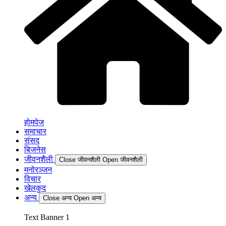
होमपेज
समाचार
संसद
बिजनेस
जीवनशैली
Close जीवनशैली
Open जीवनशैली
मनोरञ्जन
विचार
खेलकुद
अन्य
Close अन्य
Open अन्य
Text Banner 1