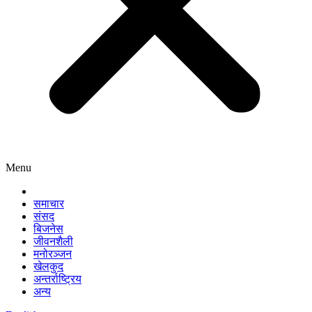
Menu
समाचार
संसद
बिजनेस
जीवनशैली
मनोरञ्जन
खेलकुद
अन्तर्राष्ट्रिय
अन्य