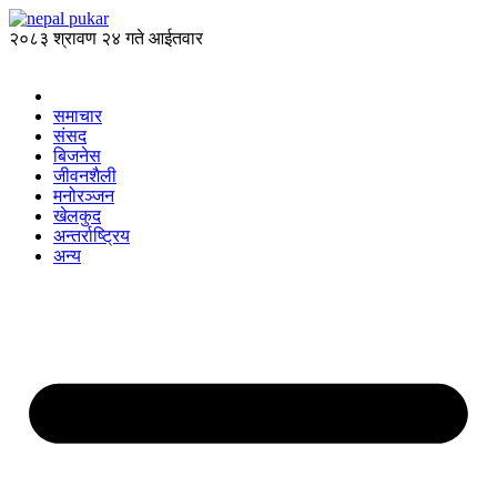
२०८३ श्रावण २४ गते आईतवार
समाचार
संसद
बिजनेस
जीवनशैली
मनोरञ्जन
खेलकुद
अन्तर्राष्ट्रिय
अन्य