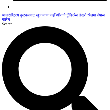
अन्तर्राष्ट्रिय फुटबलबाट
खुलामञ्च
जहाँ आँपको
टुँडिखेल
तेस्रो खेलमा नेपाल
बालेन
Search