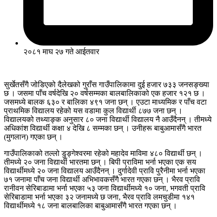
२०८१ माघ २७ गते आईतवार
सुर्खेतसँगै जोडिएको दैलेखको गुराँस गाउँपालिकामा दुई हजार ७३३ जनसङ्ख्या
छ । जसमा पाँच वर्षदेखि २० वर्षसम्मका बालबालिकाको एक हजार १२१ छ ।
जसमध्ये बालक ६३० र बालिका ४९१ जना छन् । एउटा माध्यमिक र पाँच वटा
प्राथमिक विद्यालय रहेको यस वडामा कुल विद्यार्थी ८७७ जना छन् ।
विद्यालयको तथ्याङ्क अनुसार ८० जना विद्यार्थी विद्यालय नै आउँदैनन् । तीमध्ये
अधिकांश विद्यार्थी कक्षा ४ देखि ८ सम्मका छन् । उनीहरू बाबुआमासँगै भारत
(मुगलान) गएका छन् ।
गाउँपालिकाको तल्लो डुङ्गेश्वरमा रहेको महादेव माविमा ४८० विद्यार्थी छन् ।
तीमध्ये २० जना विद्यार्थी भारतमा छन् । बिपी प्राविमा भर्ना भएका एक सय
विद्यार्थीमध्ये २० जना विद्यालय आउँदैनन् । दुर्गादेवी प्रावि पुरैनीमा भर्ना भएका
७१ जनामा पाँच जना विद्यार्थी अभिभावकसँगै भारत गएका छन् । भैरव प्रावि
रानीवन सेरिबाडामा भर्ना भएका ५३ जना विद्यार्थीमध्ये १० जना, भगवती प्रावि
सेरिबाडामा भर्ना भएका ३२ जनामध्ये छ जना, भैरव प्रावि लमचुडीमा १४१
विद्यार्थीमध्ये १८ जना बालबालिका बाबुआमासँगै भारत गएका छन् ।