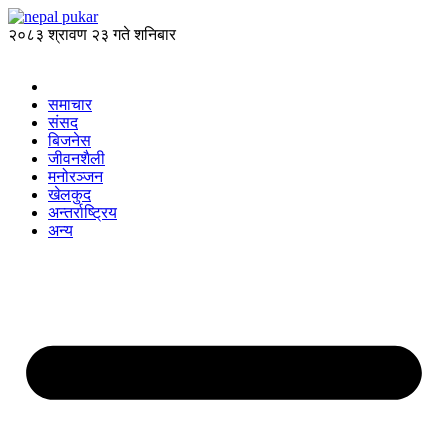
२०८३ श्रावण २३ गते शनिबार
समाचार
संसद
बिजनेस
जीवनशैली
मनोरञ्जन
खेलकुद
अन्तर्राष्ट्रिय
अन्य