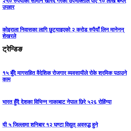
२५० रुपैयाँको सामान खरिद गरेका उपभोक्ताले पाए १० लाख बम्पर
उपहार
कोइराला निवासका लागि छुट्याइएको २ करोड रुपैयाँ लिन मानेनन्
शेखरले
ट्रेन्डिङ
१५ बुँदे मागसहित वैदेशिक रोजगार व्यवसायीले रोके श्रमिक पठाउने
काम
भारत हुँदै देशका विभिन्न नाकाबाट नेपाल छिरे ५२६ रोहिंग्या
यी ५ जिल्लामा शनिबार १२ घण्टा विद्युत् अवरुद्ध हुने