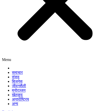
Menu
समाचार
संसद
बिजनेस
जीवनशैली
मनोरञ्जन
खेलकुद
अन्तर्राष्ट्रिय
अन्य