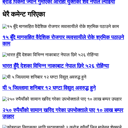
ब्रोड पिकमा ज्यान गुमाएका आरोही युक्तको शव नेपाल ल्याइयो
धेरै कमेन्ट गरिएका
१५ बुँदे मागसहित वैदेशिक रोजगार व्यवसायीले रोके श्रमिक पठाउने
काम
भारत हुँदै देशका विभिन्न नाकाबाट नेपाल छिरे ५२६ रोहिंग्या
यी ५ जिल्लामा शनिबार १२ घण्टा विद्युत् अवरुद्ध हुने
२५० रुपैयाँको सामान खरिद गरेका उपभोक्ताले पाए १० लाख बम्पर
उपहार