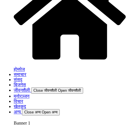
होमपेज
समाचार
संसद
बिजनेस
जीवनशैली
Close जीवनशैली
Open जीवनशैली
मनोरञ्जन
विचार
खेलकुद
अन्य
Close अन्य
Open अन्य
Banner 1