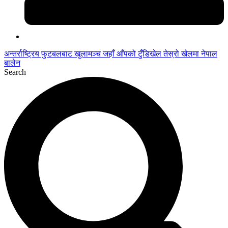
अन्तर्राष्ट्रिय फुटबलबाट
खुलामञ्च
जहाँ आँपको
टुँडिखेल
तेस्रो खेलमा नेपाल
बालेन
Search