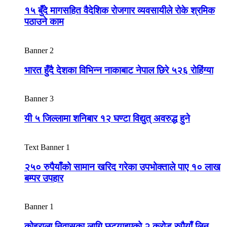
१५ बुँदे मागसहित वैदेशिक रोजगार व्यवसायीले रोके श्रमिक
पठाउने काम
Banner 2
भारत हुँदै देशका विभिन्न नाकाबाट नेपाल छिरे ५२६ रोहिंग्या
Banner 3
यी ५ जिल्लामा शनिबार १२ घण्टा विद्युत् अवरुद्ध हुने
Text Banner 1
२५० रुपैयाँको सामान खरिद गरेका उपभोक्ताले पाए १० लाख
बम्पर उपहार
Banner 1
कोइराला निवासका लागि छुट्याइएको २ करोड रुपैयाँ लिन