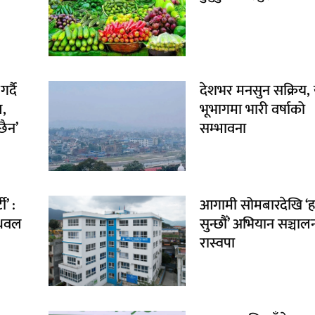
र्दै
देशभर मनसुन सक्रिय, 
ल,
भूभागमा भारी वर्षाको
छैन’
सम्भावना
’ :
आगामी सोमबारदेखि ‘ह
, धवल
सुन्छौँ’ अभियान सञ्चालन 
रास्वपा