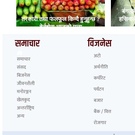
बंगलाद
ुई
तरकारी तथा फलफूल किन्दै हुनुहुन्छ ?
हसिनाले
हेर्नुहोस आजको मूल्य
समाचार
विजनेस
अटो
समाचार
अर्थनीति
संसद
बिजनेस
कर्पोरेट
जीवनशैली
पर्यटन
मनोरञ्जन
खेलकुद
बजार
अन्तर्राष्ट्रिय
बैंक / वित्त
अन्य
रोजगार