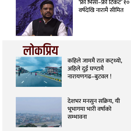
‘फ्री भिसा–फ्री टिकट’ १०
वर्षदेखि नारामै सीमित
लोकप्रिय
कहिले जाममै रात कट्थ्यो,
अहिले दुई घण्टामै
नारायणगढ–बुटवल !
देशभर मनसुन सक्रिय, यी
भूभागमा भारी वर्षाको
सम्भावना