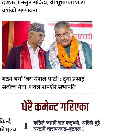
देशभर मनसुन सक्रिय, यी भूभागमा भारी
वर्षाको सम्भावना
गठन भयो ‘जय नेपाल पार्टी’ : दुर्गा प्रसाईं
सर्वोच्च नेता, धवल शमशेर सभापति
धेरै कमेन्ट गरिएका
िन्दै
कहिले जाममै रात कट्थ्यो, अहिले दुई
को मूल्य
घण्टामै नारायणगढ–बुटवल !