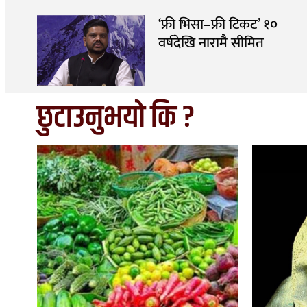
‘फ्री भिसा–फ्री टिकट’ १०
वर्षदेखि नारामै सीमित
छुटाउनुभयो कि ?