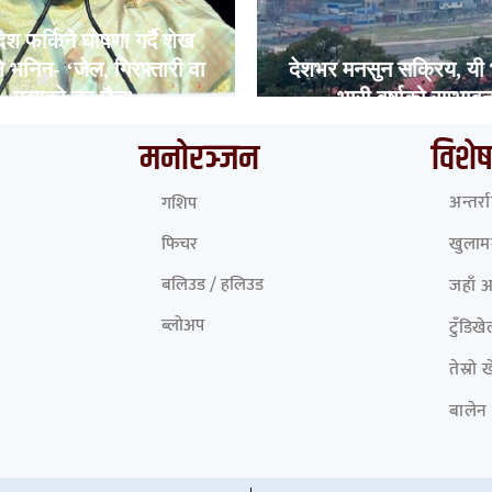
ेश फर्किने घोषणा गर्दै शेख
 भनिन- ‘जेल, गिरफ्तारी वा
देशभर मनसुन सक्रिय, यी 
मृत्युको डर छैन’
भारी वर्षाको सम्भावन
मनोरञ्जन
विशेष
अन्तर्र
गशिप
फिचर
खुलामञ
बलिउड / हलिउड
जहाँ 
ब्लोअप
टुँडिख
तेस्रो
बालेन