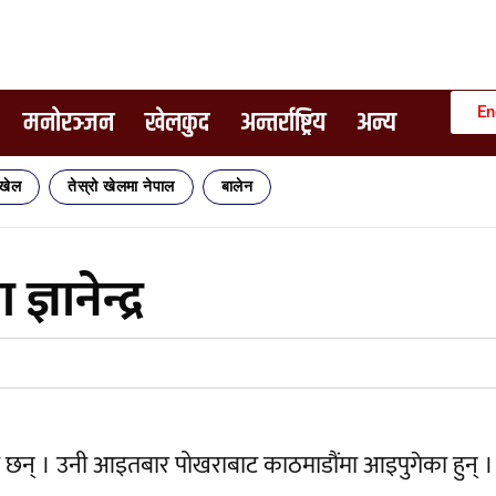
En
मनोरञ्जन
खेलकुद
अन्तर्राष्ट्रिय
अन्य
िखेल
तेस्रो खेलमा नेपाल
बालेन
्ञानेन्द्र
ुगेका छन् । उनी आइतबार पोखराबाट काठमाडौंमा आइपुगेका हुन् ।