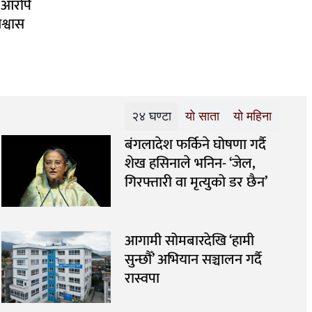
 आरोपै
्वास
२४ घण्टा
यो साता
यो महिना
बंगलादेश फर्किने घोषणा गर्दै
शेख हसिनाले भनिन- ‘जेल,
गिरफ्तारी वा मृत्युको डर छैन’
आगामी सोमबारदेखि ‘हामी
सुन्छौँ’ अभियान सञ्चालन गर्दै
रास्वपा