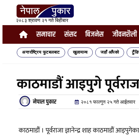
२०८३ श्रावण २१ गते बिहीबार
समाचार
संसद
बिजनेस
जीवनशैली
अन्तर्राष्ट्रिय फुटबलबाट
खुलामञ्च
जहाँ आँपको
टुँड
काठमाडौं आइपुगे पूर्वराजा ज
नेपाल पुकार
२०८१ फाल्गुन २५ गते आईतवार
काठमाडौं । पूर्वराजा ज्ञानेन्द्र शाह काठमाडौं आइप