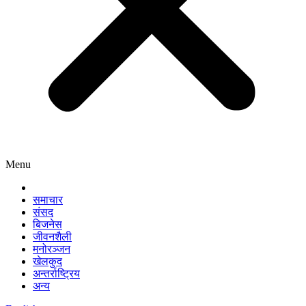
Menu
समाचार
संसद
बिजनेस
जीवनशैली
मनोरञ्जन
खेलकुद
अन्तर्राष्ट्रिय
अन्य