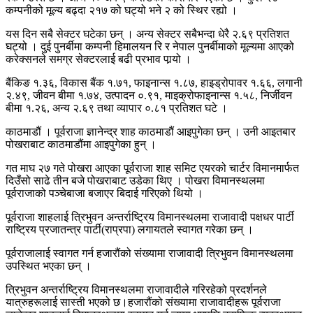
कम्पनीको मूल्य बढ्दा २१७ को घट्यो भने २ को स्थिर रह्यो ।
यस दिन सबै सेक्टर घटेका छन् । अन्य सेक्टर सबैभन्दा धेरै २.६९ प्रतिशत
घट्यो । दुई पुनर्बीमा कम्पनी हिमालयन रि र नेपाल पुनर्बीमाको मूल्यमा आएको
करेक्सनले समग्र सेक्टरलाई बढी प्रभाव पार्‍यो ।
बैंकिङ १.३६, विकास बैंक १.७१, फाइनान्स १.८७, हाइड्रोपावर १.६६, लगानी
२.४९, जीवन बीमा १.७४, उत्पादन ०.९१, माइक्रोफाइनान्स १.५८, निर्जीवन
बीमा १.२६, अन्य २.६९ तथा व्यापार ०.८१ प्रतिशत घटे ।
काठमाडौं । पूर्वराजा ज्ञानेन्द्र शाह काठमाडौं आइपुगेका छन् । उनी आइतबार
पोखराबाट काठमाडौंमा आइपुगेका हुन् ।
गत माघ २७ गते पोखरा आएका पूर्वराजा शाह समिट एयरको चार्टर विमानमार्फत
दिउँसो साढे तीन बजे पोखराबाट उडेका थिए । पोखरा विमानस्थलमा
पूर्वराजाको पञ्चेबाजा बजाएर बिदाई गरिएको थियो ।
पूर्वराजा शाहलाई त्रिभुवन अन्तर्राष्ट्रिय विमानस्थलमा राजावादी पक्षधर पार्टी
राष्ट्रिय प्रजातन्त्र पार्टी(राप्रपा) लगायतले स्वागत गरेका छन् ।
पूर्वराजालाई स्वागत गर्न हजारौंको संख्यामा राजावादी त्रिभुवन विमानस्थलमा
उपस्थित भएका छन् ।
त्रिभुवन अन्तर्राष्ट्रिय विमानस्थलमा राजावादीले गरिरहेको प्रदर्शनले
यात्रुहरूलाई सास्ती भएको छ।हजारौंको संख्यामा राजावादीहरू पूर्वराजा