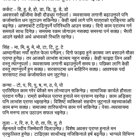
कर्कट – हि, हु, हे, हो, डा, डि, डु, डे, डो
अवसरको खोजीमा केही दौडधुप गर्नुपर्ला। व्यवसायमा लगानी बढाउनुपरे पनि
कर्जामार्फत धन जुटाउन सकिनेछ। केही खर्च लागे पनि यात्राको प्रक्रिया अघि
बढ्नेछ। आफ्नाबाटै टाढिनुपर्ने परिस्थिति आउन सक्छ। दिगो काम प्रारम्भ गर्न
समयले साथ दिनेछ। समयमा रकम जाेगाउन नसक्दा समस्या पर्न सक्छ। भैपरी
आउने खर्चले अर्थ अभावको स्थिति रहनेछ।
सिंह – मा, मि, मु, मे, मो, टा, टि, टु, टे
आम्दानीका नयाँ स्रोत फेला पर्नेछन्। दिगो फाइदा हुने काममा जग बसाउने मौका
प्राप्त हुनेछ। तर आजको लाभांश सञ्चय नहुन सक्छ। केही फाइदा लिन अर्को
वस्तु त्याग्नुपर्ला। व्यवसायमा लगानी बढाउनुपर्ने समय छ। पछिका लागि केही
वस्तु त्याग्नुपर्ने हुन सक्छ। सरसापटमा धन बाहिरिन सक्छ। आवश्यक पर्दा
सरसापट तथा कर्जामार्फत धन जुट्नेछ।
कन्या – टो, प, पि, पु, ष, ण, ठ, पे, पो
प्रतिष्ठित काम गरेर धेरैको मन लोभ्याउन सकिनेछ। सामाजिक कार्यले हौसला
प्रदान गर्नेछ। राम्रो कर्मफल प्राप्त हुनाले मन प्रसन्न रहनेछ। काम अड्किए
पनि लाभांश प्राप्त भइरहनेछ। विशिष्ट व्यक्तिको सहयोग जुट्नाले महत्त्वाकांक्षी
काम बन्न सक्छ। समाजमा तारिफयोग्य काम गर्न सकिनेछ। पेसा–व्यवसायमा
पनि मनग्य लाभ उठाउन सफल भइनेछ।
तुला – र, रि, रु, रे, रो, ता, ति, तु, ते
मेहनतले पदीय जिम्मेवारी दिलाउनेछ। विशेष अवसर प्राप्त हुनाले मन
प्रफुल्लित हुनेछ। टाढिएका साथीभाइ नजिकिनाले हर्ष बढ्नेछ। भाग्यले विभिन्न