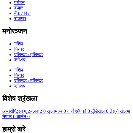
पर्यटन
बजार
बैंक / वित्त
रोजगार
मनोरञ्जन
गशिप
फिचर
बलिउड / हलिउड
ब्लोअप
गशिप
फिचर
बलिउड / हलिउड
ब्लोअप
विशेष श्रृंखला
अन्तर्राष्ट्रिय फुटबलबाट
0
खुलामञ्च
0
जहाँ आँपको
0
टुँडिखेल
0
तेस्रो खेलमा
नेपाल
0
बालेन
0
हाम्रो बारे