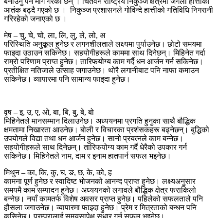
बनाउनु पर्ने माग गरेका छन् । चितवन राष्ट्रिय निकुञ्ज क्षेत्रमा जंगली हात्तीको
आतंक बढ्दै गएको छ । निकुञ्ज प्रशासनले गोविन्दे हात्तीको गतिविधि निगरानी
गरिरहेको जनाएको छ ।
मेष – चु, चे, चो, ला, लि, लु, ले, लो, अ
परिस्थिति अनुकूल हुनेछ र लगनशीलताले लक्ष्यमा पुर्याउनेछ। छोटो समयमा
फाइदा उठाउन सकिनेछ। सहयोगीहरूले काममा साथ दिनेछन्। मिहिनेत गर्दा
राम्रो परिणाम प्राप्त हुनेछ। तारिफयोग्य काम गर्दै धन आर्जन गर्न सकिनेछ।
प्रतीक्षित नतिजाले उत्साह जगाउनेछ। थोरै लगानीबाट पनि नाफा कमाउन
सकिनेछ। व्यापारमा पनि सामान्य फाइदा हुनेछ।
वृष – इ, उ, ए, ओ, बा, बि, बु, बे, बो
मिहिनेतले मानसम्मान दिलाउनेछ। अध्ययनमा प्रगति हुनुका साथै बौद्धिक
क्षमतामा निखारता आउनेछ। बोली र विचारका प्रशंसकहरू बढ्नेछन्। बुद्धिको
उपयोगले विद्या तथा धन आर्जन हुनेछ। सानो प्रयत्नले काम बन्नेछ।
सहयोगीहरूले साथ दिनेछन्। तारिफयोग्य काम गर्दै धेरैको उपकार गर्न
सकिनेछ। मिहिनेतले नाम, दाम र इनाम हातपार्न सफल भइनेछ।
मिथुन – का, कि, कु, घ, ङ, छ, के, को, ह
कामना पूर्ण हुनेछ र स्वादिष्ट भोजनको आनन्द प्राप्त हुनेछ। लक्ष्यअनुसार
समयमै काम सम्पादन हुनेछ। अध्ययनको लगावले बौद्धिक क्षेत्र फराकिलो
बन्नेछ। नयाँ कामतर्फ विशेष अवसर प्राप्त हुनेछ। पहिलेको सफलताले पनि
हौसला जगाउनेछ। व्यापारमा फाइदा हुनेछ। प्रेम र मित्रताको बन्धन पनि
कसिनेछ। परम्परालाई समयसापेक्ष सुधार गर्न सफल भइनेछ।