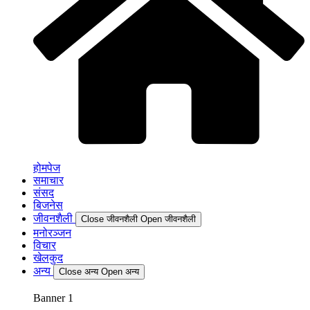
होमपेज
समाचार
संसद
बिजनेस
जीवनशैली
Close जीवनशैली
Open जीवनशैली
मनोरञ्जन
विचार
खेलकुद
अन्य
Close अन्य
Open अन्य
Banner 1