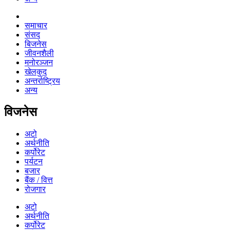
समाचार
संसद
बिजनेस
जीवनशैली
मनोरञ्जन
खेलकुद
अन्तर्राष्ट्रिय
अन्य
विजनेस
अटो
अर्थनीति
कर्पोरेट
पर्यटन
बजार
बैंक / वित्त
रोजगार
अटो
अर्थनीति
कर्पोरेट