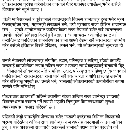
लोकतन्त्रमा प्रवेश गरिसकेका जनताले फेरि फर्काएर ल्याउँछन् भनेर कसैले
विश्वास गर्न नहुने बताए ।
‘केही मानिसहरूले र पूर्वराजाले गणतन्त्रको विकल्प राजतन्त्र हुन्छ भनेर भ्रम
फैलाइरहेका छन्,’ गृहमन्त्री लेखकले भने, ‘त्यो भ्रमबाट राजा हौसिन आवश्यक
छैन ।’ उनले आन्दोलनबाट फालिसकेका राजा नेपालमै बसेर सबै स्वतन्त्रता
उपभोग गरेको इतिहास विरलै हुने बताए । ‘सामान्यतयाः आन्दोलनबाट वा
क्रान्तिबाट फालिएको राजसंस्थाका राजा आफ्नै देशमा सबै स्वतन्त्रता उपभोग
गरेर बसेको इतिहास विरलै देखिन्छ,’ उनले भने, ’यो लोकतन्त्रको सुन्दरता हो
।’
उनले नेपालको लोकतन्त्र संयमित, उदार, परिस्कृत र सहिष्णु रहेको बताउँदै
यसलाई कमजोरीका रूपमा नलिन राजा र उनका समर्थकहरूलाई चेतावनी दिए
। ‘नेपालको लोकतन्त्र यति संयमित, उदार, परिस्कृत र सहिष्णु छ कि जनताले
फालिसकेको राजतन्त्रका राजा पनि सबै स्वतन्त्रता र अधिकारलाई उपभोग
गरेर बसिराख्नु भएको छ,’ उनले भने, ‘यसलाई लोकतन्त्रको कमजोरीका रूपमा
कसैले पनि नलिओस् ।’
पोखराबाट काठमाडौं फर्किने तयारीमा रहेका अन्तिम राजा ज्ञानेन्द्र शाहलाई
विमानस्थलमा स्वागत गर्ने तयारी भएपछि त्रिभुवन विमानस्थलको सुरक्षा
व्यवस्थापनमा कडाइ गरिएको छ ।
पछिल्लो केही समयदेखि पोखरामा बसेर गण्डकी प्रदेशका विभिन्न जिल्लाको
भ्रमण गरिरहेका अन्तिम राजा ज्ञानेन्द्र आज अपराह्न काठमाडौं आउन लागेका
हुन् । यस अवसरमा राजावादी दलहरूले राजाको पक्षमा शक्ति प्रदर्शन गर्न