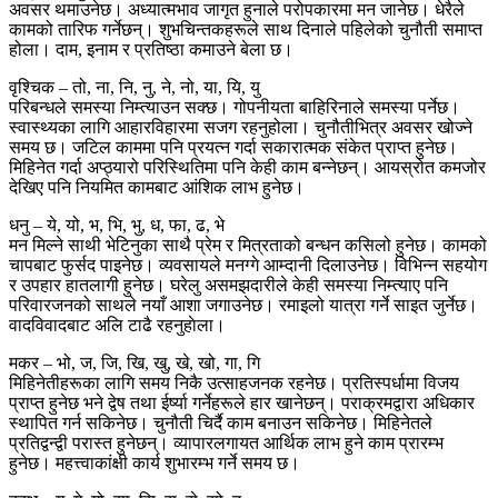
अवसर थमाउनेछ। अध्यात्मभाव जागृत हुनाले परोपकारमा मन जानेछ। धेरैले
कामको तारिफ गर्नेछन्। शुभचिन्तकहरूले साथ दिनाले पहिलेको चुनौती समाप्त
होला। दाम, इनाम र प्रतिष्ठा कमाउने बेला छ।
वृश्चिक – तो, ना, नि, नु, ने, नो, या, यि, यु
परिबन्धले समस्या निम्त्याउन सक्छ। गोपनीयता बाहिरिनाले समस्या पर्नेछ।
स्वास्थ्यका लागि आहारविहारमा सजग रहनुहोला। चुनौतीभित्र अवसर खोज्ने
समय छ। जटिल काममा पनि प्रयत्न गर्दा सकारात्मक संकेत प्राप्त हुनेछ।
मिहिनेत गर्दा अप्ठ्यारो परिस्थितिमा पनि केही काम बन्नेछन्। आयस्रोत कमजोर
देखिए पनि नियमित कामबाट आंशिक लाभ हुनेछ।
धनु – ये, यो, भ, भि, भु, ध, फा, ढ, भे
मन मिल्ने साथी भेटिनुका साथै प्रेम र मित्रताको बन्धन कसिलो हुनेछ। कामको
चापबाट फुर्सद पाइनेछ। व्यवसायले मनग्गे आम्दानी दिलाउनेछ। विभिन्न सहयोग
र उपहार हातलागी हुनेछ। घरेलु असमझदारीले केही समस्या निम्त्याए पनि
परिवारजनको साथले नयाँ आशा जगाउनेछ। रमाइलो यात्रा गर्ने साइत जुर्नेछ।
वादविवादबाट अलि टाढै रहनुहाेला।
मकर – भो, ज, जि, खि, खु, खे, खो, गा, गि
मिहिनेतीहरूका लागि समय निकै उत्साहजनक रहनेछ। प्रतिस्पर्धामा विजय
प्राप्त हुनेछ भने द्वेष तथा ईर्ष्या गर्नेहरूले हार खानेछन्। पराक्रमद्वारा अधिकार
स्थापित गर्न सकिनेछ। चुनौती चिर्दै काम बनाउन सकिनेछ। मिहिनेतले
प्रतिद्वन्द्वी परास्त हुनेछन्। व्यापारलगायत आर्थिक लाभ हुने काम प्रारम्भ
हुनेछ। महत्त्वाकांक्षी कार्य शुभारम्भ गर्ने समय छ।