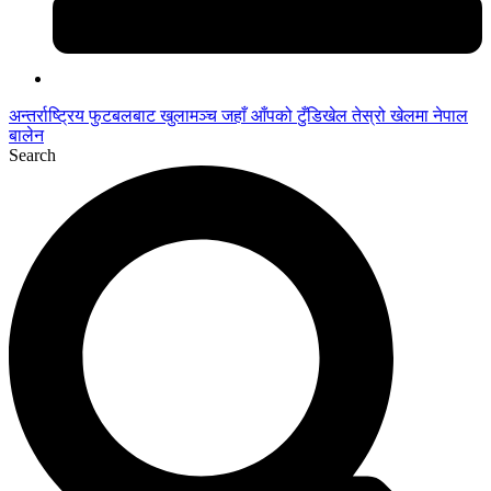
अन्तर्राष्ट्रिय फुटबलबाट
खुलामञ्च
जहाँ आँपको
टुँडिखेल
तेस्रो खेलमा नेपाल
बालेन
Search