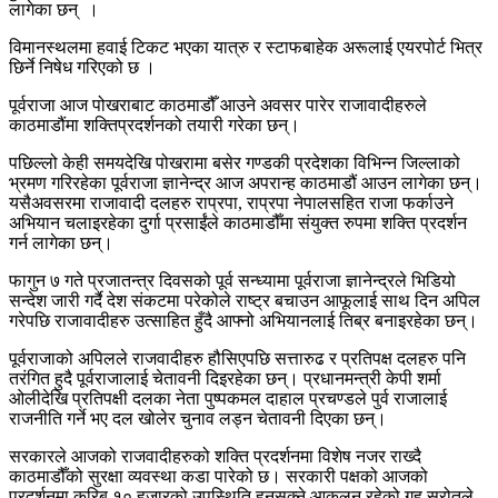
लागेका छन् ।
विमानस्थलमा हवाई टिकट भएका यात्रु र स्टाफबाहेक अरूलाई एयरपोर्ट भित्र
छिर्ने निषेध गरिएको छ ।
पूर्वराजा आज पोखराबाट काठमाडौँ आउने अवसर पारेर राजावादीहरुले
काठमाडौंमा शक्तिप्रदर्शनको तयारी गरेका छन्।
पछिल्लो केही समयदेखि पोखरामा बसेर गण्डकी प्रदेशका विभिन्न जिल्लाको
भ्रमण गरिरहेका पूर्वराजा ज्ञानेन्द्र आज अपरान्ह काठमाडौं आउन लागेका छन्।
यसैअवसरमा राजावादी दलहरु राप्रपा, राप्रपा नेपालसहित राजा फर्काउने
अभियान चलाइरहेका दुर्गा प्रसाईंले काठमाडौँमा संयुक्त रुपमा शक्ति प्रदर्शन
गर्न लागेका छन्।
फागुन ७ गते प्रजातन्त्र दिवसको पूर्व सन्ध्यामा पूर्वराजा ज्ञानेन्द्रले भिडियो
सन्देश जारी गर्दै देश संकटमा परेकोले राष्ट्र बचाउन आफूलाई साथ दिन अपिल
गरेपछि राजावादीहरु उत्साहित हुँदै आफ्नो अभियानलाई तिब्र बनाइरहेका छन्।
पूर्वराजाको अपिलले राजवादीहरु हौसिएपछि सत्तारुढ र प्रतिपक्ष दलहरु पनि
तरंगित हुदै पूर्वराजालाई चेतावनी दिइरहेका छन्। प्रधानमन्त्री केपी शर्मा
ओलीदेखि प्रतिपक्षी दलका नेता पुष्पकमल दाहाल प्रचण्डले पुर्व राजालाई
राजनीति गर्ने भए दल खोलेर चुनाव लड्न चेतावनी दिएका छन्।
सरकारले आजको राजवादीहरुको शक्ति प्रदर्शनमा विशेष नजर राख्दै
काठमाडौँको सुरक्षा व्यवस्था कडा पारेको छ। सरकारी पक्षको आजको
प्रदर्शनमा करिब १० हजारको उपस्थिति हुनसक्ने आकलन रहेको गृह स्रोतले