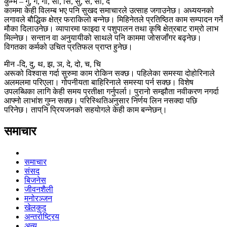
कुम्भ – गु, गे, गो, सा, सि, सु, से, सो, द
काममा केही विलम्ब भए पनि सुखद समाचारले उत्साह जगाउनेछ। अध्ययनको
लगावले बौद्धिक क्षेत्र फराकिलो बन्नेछ। मिहिनेतले प्रतिष्ठित काम सम्पादन गर्ने
मौका दिलाउनेछ। व्यापारमा फाइदा र पशुपालन तथा कृषि क्षेत्रबाट राम्रो लाभ
मिल्नेछ। सन्तान वा अनुयायीको साथले पनि काममा जोसजाँगर बढ्नेछ।
विगतका कर्मको उचित प्रतिफल प्राप्त हुनेछ।
मीन -दि, दु, थ, झ, ञ, दे, दो, च, चि
अरूको विश्वास गर्दा सुरुमा काम रोकिन सक्छ। पहिलेका समस्या दोहोरिनाले
अलमलमा परिएला। गोपनीयता बाहिरिनाले समस्या पर्न सक्छ। विशेष
उपलब्धिका लागि केही समय प्रतीक्षा गर्नुपर्ला। पुरानो सम्झौता नवीकरण नगर्दा
आफ्नो लाभांश गुम्न सक्छ। परिस्थितिअनुसार निर्णय लिन नसक्दा पछि
परिनेछ। तापनि प्रियजनको सहयाेगले केही काम बन्नेछन्।
समाचार
समाचार
संसद
बिजनेस
जीवनशैली
मनोरञ्जन
खेलकुद
अन्तर्राष्ट्रिय
अन्य