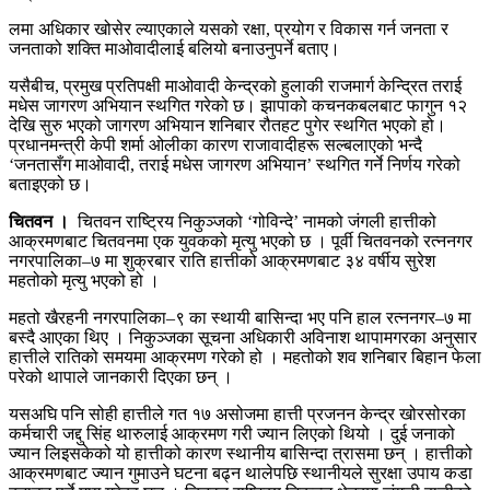
लमा अधिकार खोसेर ल्याएकाले यसको रक्षा, प्रयोग र विकास गर्न जनता र
जनताको शक्ति माओवादीलाई बलियो बनाउनुपर्ने बताए।
यसैबीच, प्रमुख प्रतिपक्षी माओवादी केन्द्रको हुलाकी राजमार्ग केन्द्रित तराई
मधेस जागरण अभियान स्थगित गरेको छ। झापाको कचनकबलबाट फागुन १२
देखि सुरु भएको जागरण अभियान शनिबार रौतहट पुगेर स्थगित भएको हो।
प्रधानमन्त्री केपी शर्मा ओलीका कारण राजावादीहरू सल्बलाएको भन्दै
‘जनतासँग माओवादी, तराई मधेस जागरण अभियान’ स्थगित गर्ने निर्णय गरेको
बताइएको छ।
चितवन ।
चितवन राष्ट्रिय निकुञ्जको ‘गोविन्दे’ नामको जंगली हात्तीको
आक्रमणबाट चितवनमा एक युवकको मृत्यु भएको छ । पूर्वी चितवनको रत्ननगर
नगरपालिका–७ मा शुक्रबार राति हात्तीको आक्रमणबाट ३४ वर्षीय सुरेश
महतोको मृत्यु भएको हो ।
महतो खैरहनी नगरपालिका–९ का स्थायी बासिन्दा भए पनि हाल रत्ननगर–७ मा
बस्दै आएका थिए । निकुञ्जका सूचना अधिकारी अविनाश थापामगरका अनुसार
हात्तीले रातिको समयमा आक्रमण गरेको हो । महतोको शव शनिबार बिहान फेला
परेको थापाले जानकारी दिएका छन् ।
यसअघि पनि सोही हात्तीले गत १७ असोजमा हात्ती प्रजनन केन्द्र खोरसोरका
कर्मचारी जद्दु सिंह थारुलाई आक्रमण गरी ज्यान लिएको थियो । दुई जनाको
ज्यान लिइसकेको यो हात्तीको कारण स्थानीय बासिन्दा त्रासमा छन् । हात्तीको
आक्रमणबाट ज्यान गुमाउने घटना बढ्न थालेपछि स्थानीयले सुरक्षा उपाय कडा