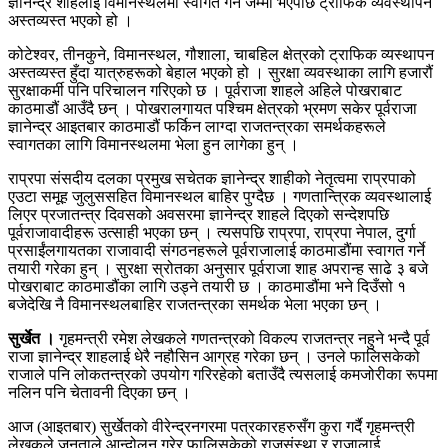
ज्ञानेन्द्र शाहलाई विमानस्थलमा स्वागत गर्न जम्मा भएपछि ट्राफिक व्यवस्थापन
अस्तव्यस्त भएको हो ।
कोटेश्वर, तीनकुने, विमानस्थल, गौशाला, चाबहिल क्षेत्रको ट्राफिक व्यस्थापन
अस्तव्यस्त हुँदा यात्रुहरूको बेहाल भएको हो । सुरक्षा व्यवस्थाका लागि हजारौं
सुरक्षाकर्मी पनि परिचालन गरिएको छ । पूर्वराजा शाहले अहिले पोखराबाट
काठमाडौं आउँदै छन् । पोखरालगायत पश्चिम क्षेत्रको भ्रमण सकेर पूर्वराजा
ज्ञानेन्द्र आइतबार काठमाडौं फर्किन लाग्दा राजतन्त्रका समर्थकहरूले
स्वागतका लागि विमानस्थलमा भेला हुन लागेका हुन् ।
राप्रपा संसदीय दलका प्रमुख सचेतक ज्ञानेन्द्र शाहीको नेतृत्वमा राप्रपाको
एउटा समूह जुलुससहित विमानस्थल बाहिर पुग्दैछ । गणतान्त्रिक व्यवस्थालाई
लिएर प्रजातन्त्र दिवसको अवसरमा ज्ञानेन्द्र शाहले दिएको सन्देशपछि
पूर्वराजावादीहरू उत्साही भएका छन् । त्यसपछि राप्रपा, राप्रपा नेपाल, दुर्गा
प्रसाईंलगायतका राजावादी संगठनहरूले पूर्वराजालाई काठमाडौंमा स्वागत गर्ने
तयारी गरेका हुन् । सुरक्षा स्रोतका अनुसार पूर्वराजा शाह अपरान्ह साढे ३ बजे
पोखराबाट काठमाडौंका लागि उड्ने तयारी छ । काठमाडौंमा भने दिउँसो १
बजेदेखि नै विमानस्थलबाहिर राजतन्त्रका समर्थक भेला भएका छन् ।
सुर्खेत ।
गृहमन्त्री रमेश लेखकले गणतन्त्रको विकल्प राजतन्त्र नहुने भन्दै पूर्व
राजा ज्ञानेन्द्र शाहलाई धेरै नहौसिन आग्रह गरेका छन् । उनले फालिसकेको
राजाले पनि लोकतन्त्रको उपयोग गरिरहेको बताउँदै त्यसलाई कमजोरीका रूपमा
नलिन पनि चेतावनी दिएका छन् ।
आज (आइतबार) सुर्खेतको वीरेन्द्रनगरमा पत्रकारहरुसँग कुरा गर्दै गृहमन्त्री
लेखकले जनताले आन्दोलन गरेर फालिसकेको राजसंस्था र राजालाई