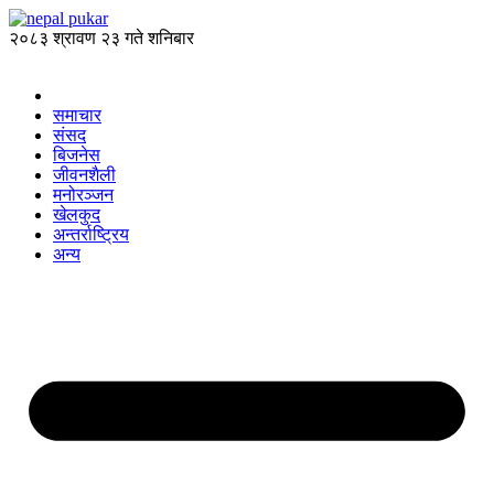
२०८३ श्रावण २३ गते शनिबार
समाचार
संसद
बिजनेस
जीवनशैली
मनोरञ्जन
खेलकुद
अन्तर्राष्ट्रिय
अन्य