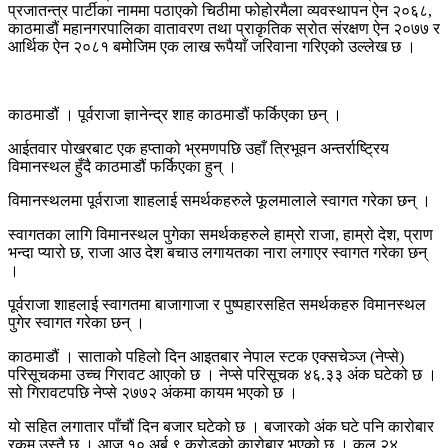
प्रजातन्त्र पार्टीका नाममा पठाएको चिठीमा फोहोरमैला व्यवस्थापन ऐन २०६८,
काठमाडौं महानगरपालिका वातावरण तथा प्राकृतिक स्रोत संरक्षण ऐन २०७७ र
आर्थिक ऐन २०८१ बमोजिम एक लाख रूपैयाँ जरिवाना गरिएको उल्लेख छ ।
काठमाडौं । पूर्वराजा ज्ञानेन्द्र शाह काठमाडौं फर्किएका छन् ।
आईतवार पोखरबाट एक हप्ताको भ्रमणपछि उहाँ त्रिभूवन अन्तर्राष्ट्रिय
विमानस्थल हुँदै काठमाडौं फर्किएका हुन् ।
विमानस्थलमा पूर्वराजा शाहलाई समर्थकहरुले फूलमालाले स्वागत गरेका छन् ।
स्वागतका लागि विमानस्थल पुगेका समर्थकहरुले हाम्रो राजा, हाम्रो देश, प्राण
भन्दा प्यारो छ, राजा आउ देश बचाउ लगायतका नारा लगाएर स्वागत गरेका छन्
।
पूर्वराजा शाहलाई स्वागतमा बाजागाजा र पुष्पहारसहित समर्थकहरु विमानस्थल
पुगेर स्वागत गरेका छन् ।
काठमाडौं । साताको पहिलो दिन आइतबार नेपाल स्टक एक्सचेञ्ज (नेप्से)
परिसूचकमा उच्च गिरावट आएको छ । नेप्से परिसूचक ४६.३३ अंक घटेको छ ।
सो गिरावटपछि नेप्से २७७२ अंकमा कायम भएको छ ।
यो सहित लगातार पाँचौं दिन बजार घटेको छ । बजारको अंक घटे पनि कारोबार
रकम उस्तै छ । आज १० अर्ब ९ करोडको कारोबार भएको छ । कुल २४