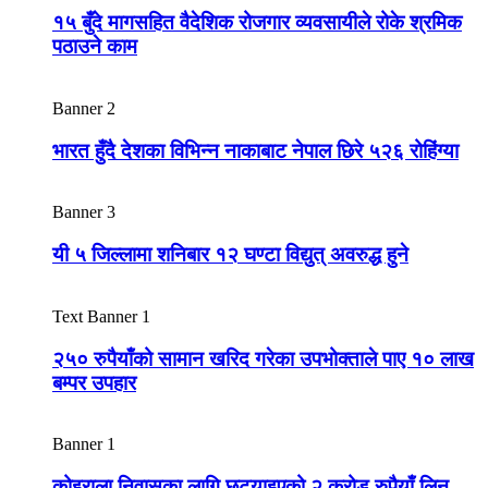
१५ बुँदे मागसहित वैदेशिक रोजगार व्यवसायीले रोके श्रमिक
पठाउने काम
Banner 2
भारत हुँदै देशका विभिन्न नाकाबाट नेपाल छिरे ५२६ रोहिंग्या
Banner 3
यी ५ जिल्लामा शनिबार १२ घण्टा विद्युत् अवरुद्ध हुने
Text Banner 1
२५० रुपैयाँको सामान खरिद गरेका उपभोक्ताले पाए १० लाख
बम्पर उपहार
Banner 1
कोइराला निवासका लागि छुट्याइएको २ करोड रुपैयाँ लिन