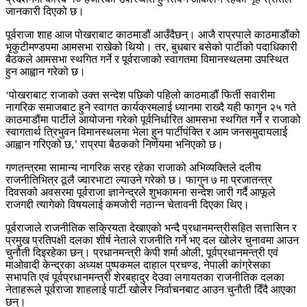
जानकारी दिएको छ।
पूर्वराजा शाह आज पोखराबाट काठमाडौं आउँदैछन्। आजै राप्रपाले काठमाडौंको
भृकुटीमण्डपमा आमसभा राखेको थियो। तर, बुधबार बसेको पार्टीको पदाधिकारी
बैठकले आमसभा स्थगित गर्ने र पूर्वराजाको स्वागतमा विमानस्थलमा उपस्थित
हुन आह्वान गरेको छ।
‘पोखराबाट राजाको उक्त सन्देश पछिको पहिलो काठमाडौंं फिर्ती सवारीमा
नागरिक समाजबाट हुने स्वागत कार्यक्रमलाई ध्यानमा राख्दै यही फागुन २५ गते
काठमाडौंमा पार्टीले आयोजना गरेको पूर्वनिर्धारित आमसभा स्थगित गर्ने र राजाको
स्वागतार्थ त्रिभुवन विमानस्थलमा भेला हुन पार्टीपंक्ति र आम जनसमुदायलाई
आह्वान गरिएको छ,’ राप्रपा बैठकको निर्णयमा भनिएको छ।
गणतन्त्रमा सामान्य नागरिक सरह रहेका राजाको अभिव्यक्तिले दलीय
राजनीतिभित्र ठूलै ज्वारभाटा ल्याउने गरेको छ। फागुन ७ मा प्रजातन्त्र
दिवसको अवसरमा पूर्वराजा ज्ञानेन्द्रले शुभकामना सन्देश जारी गर्दै आफूले
राजगद्दी त्यागेको विषयलाई कमजोरी नठान्न चेतावनी दिएका थिए।
पूर्वराजाले राजनीतिक सक्रियता देखाएको भन्दै प्रधानमन्त्रीसहित सत्तासिन र
प्रमुख प्रतिपक्षी दलका शीर्ष नेताले राजनीति गर्ने भए दल खोलेर चुनावमा आउन
चुनौती दिइरहेका छन्। प्रधानमन्त्री केपी शर्मा ओली, पूर्वप्रधानमन्त्री एवं
माओवादी केन्द्रका अध्यक्ष पुष्पकमल दाहाल प्रचण्ड, नेपाली कांग्रेसका
सभापति एवं पूर्वप्रधानमन्त्री शेरबहादुर देउवा लगायतका राजनीतिक दलका
नेताहरूले पूर्वराजा शाहलाई पार्टी खोलेर निर्वाचनबाट आउन चुनौती दिँदै आएका
छन्।