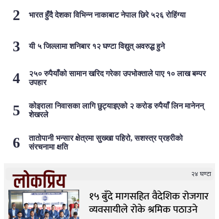
भारत हुँदै देशका विभिन्न नाकाबाट नेपाल छिरे ५२६ रोहिंग्या
यी ५ जिल्लामा शनिबार १२ घण्टा विद्युत् अवरुद्ध हुने
२५० रुपैयाँको सामान खरिद गरेका उपभोक्ताले पाए १० लाख बम्पर
उपहार
कोइराला निवासका लागि छुट्याइएको २ करोड रुपैयाँ लिन मानेनन्
शेखरले
तातोपानी भन्सार क्षेत्रमा सुख्खा पहिरो, सशस्त्र प्रहरीको
संरचनामा क्षति
लोकप्रिय
२४ घण्टा
१५ बुँदे मागसहित वैदेशिक रोजगार
व्यवसायीले रोके श्रमिक पठाउने