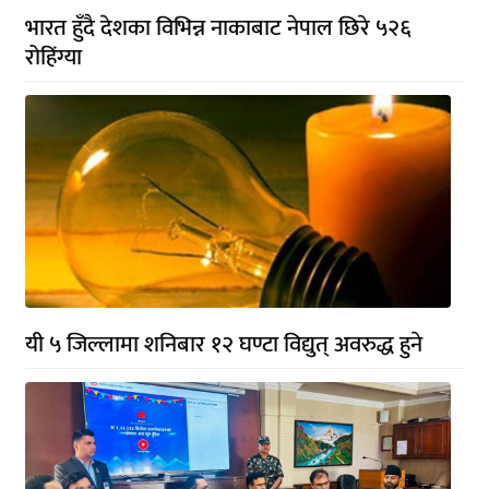
भारत हुँदै देशका विभिन्न नाकाबाट नेपाल छिरे ५२६
रोहिंग्या
यी ५ जिल्लामा शनिबार १२ घण्टा विद्युत् अवरुद्ध हुने