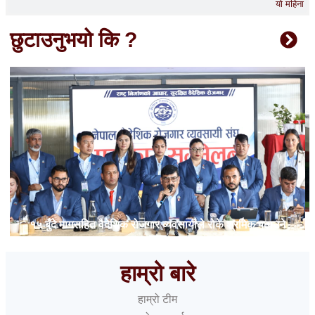
यो महिना
छुटाउनुभयो कि ?
१५ बुँदे मागसहित वैदेशिक रोजगार व्यवसायीले रोके श्रमिक पठाउने
काम
हाम्रो बारे
हाम्रो टीम