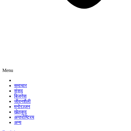
Menu
समाचार
संसद
बिजनेस
जीवनशैली
मनोरञ्जन
खेलकुद
अन्तर्राष्ट्रिय
अन्य