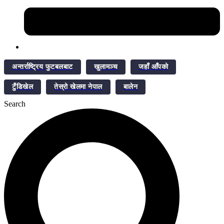
अन्तर्राष्ट्रिय फुटबलबाट
खुलामञ्च
जहाँ आँपको
टुँडिखेल
तेस्रो खेलमा नेपाल
बालेन
Search