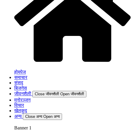
होमपेज
समाचार
संसद
बिजनेस
जीवनशैली
Close जीवनशैली
Open जीवनशैली
मनोरञ्जन
विचार
खेलकुद
अन्य
Close अन्य
Open अन्य
Banner 1