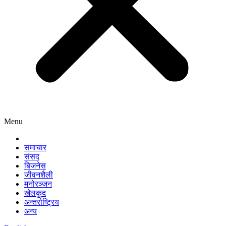
Menu
समाचार
संसद
बिजनेस
जीवनशैली
मनोरञ्जन
खेलकुद
अन्तर्राष्ट्रिय
अन्य