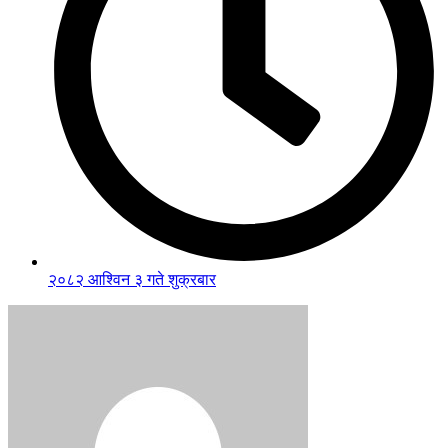
२०८२ आश्विन ३ गते शुक्रबार