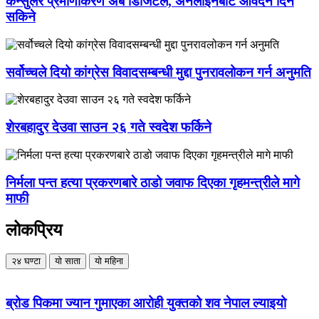
कन्सुलर प्रमाणीकरण अब डिजिटल, अनलाइनबाटै आवेदन दिन
सकिने
सर्वोच्चले दियो कांग्रेस विवादसम्बन्धी मुद्दा पुनरावलोकन गर्न अनुमति
शेरबहादुर देउवा साउन २६ गते स्वदेश फर्किने
निर्मला पन्त हत्या प्रकरणबारे ठाडो जवाफ दिएका गृहमन्त्रीले मागे
माफी
लोकप्रिय
२४ घण्टा
यो साता
यो महिना
ब्रोड पिकमा ज्यान गुमाएका आरोही युक्तको शव नेपाल ल्याइयो