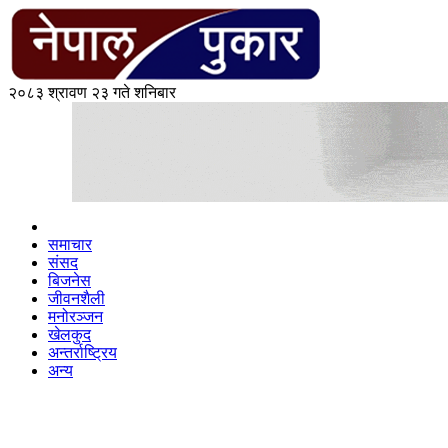
२०८३ श्रावण २३ गते शनिबार
समाचार
संसद
बिजनेस
जीवनशैली
मनोरञ्जन
खेलकुद
अन्तर्राष्ट्रिय
अन्य