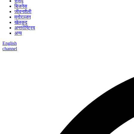
संसद
बिजनेस
जीवनशैली
मनोरञ्जन
खेलकुद
अन्तर्राष्ट्रिय
अन्य
English
channel