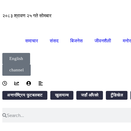
२०८३ श्रावण २५ गते सोमबार
समाचार
संसद
बिजनेस
जीवनशैली
मनोर
English
channel
अन्तर्राष्ट्रिय फुटबलबाट
खुलामञ्च
जहाँ आँपको
टुँडिखेल