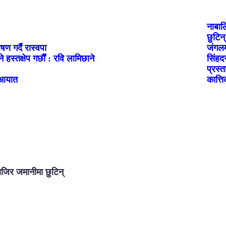
नाबाल
छुटिन्
षण गर्दै रास्वपा
जंगलम
स्तक्षेप गर्छौं : रवि लामिछाने
सिंहद
प्रस्त
 आयात
कात्त
ाजिर जमानीमा छुटिन्