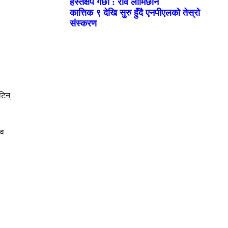
हस्तक्षेप गर्छौं : रवि लामिछाने
कात्तिक ९ देखि सुरु हुँदै एनपीएलको तेस्रो
संस्करण
सरकार बरालिदै हिँड्यो : गगन थापा
काको डिम्ब प्रकरणमा नुतनले दिइन् इन्कारी बयान, हाजिर जमानीमा
संसद् छाडेर हिँड्ने सांसदको हाजिरी विश्लेषण गर्दै रास्वपा
ंगलमा मृत भेटिए ३ दिनदेखि बेपत्ता कपिलवस्तुका पूर्वमेयर किरण सि
ारले काम गर्न नसकेर बाटो बिरायो भने हस्तक्षेप गर्छौं : रवि लामि
बारको नाम परिवर्तन गरी ‘अनामनगर दरबार’ राख्न हरि ढकालको प