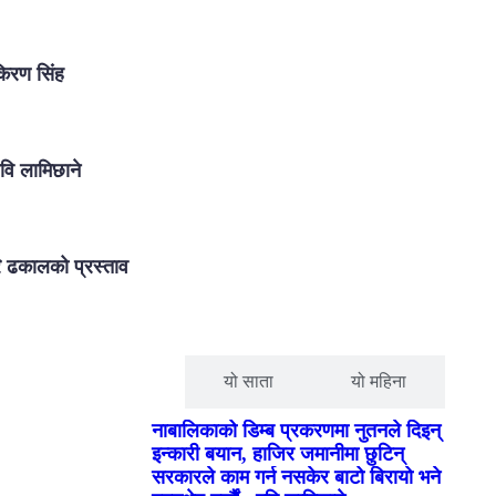
किरण सिंह
रवि लामिछाने
ि ढकालको प्रस्ताव
२४ घण्टा
यो साता
यो महिना
नाबालिकाको डिम्ब प्रकरणमा नुतनले दिइन्
इन्कारी बयान, हाजिर जमानीमा छुटिन्
सरकारले काम गर्न नसकेर बाटो बिरायो भने