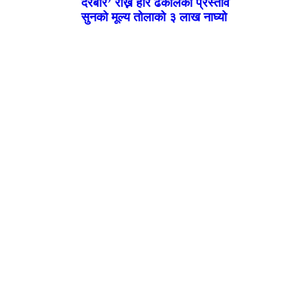
दरबार’ राख्न हरि ढकालको प्रस्ताव
सुनको मूल्य तोलाको ३ लाख नाघ्यो
 छुटिन्
ंह
छाने
्रस्ताव