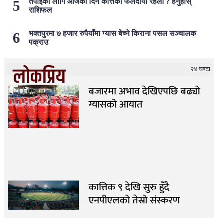
तपाईँको लागि आजको दिन कत्तिको फलदायी रहला ? हेर्नुहोस्
राशिफल
भक्तपुरमा ७ हजार रुपैयाँमा ग्यास बेच्ने किराना पसल सञ्चालक
पक्राउ
लोकप्रिय
२४ घण्टा
बजारमा अभाव देखिएपछि बढ्यो
ग्यासको आयात
कात्तिक ९ देखि सुरु हुँदै
एनपीएलको तेस्रो संस्करण