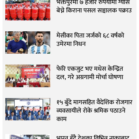
भक्तपुरमा ७ हजार रुपैयाँमा ग्यास
बेच्ने किराना पसल सञ्चालक पक्राउ
मेसीका पिता जर्जको ६८ वर्षको
उमेरमा निधन
फेरि एकजुट भए मधेस केन्द्रित
दल, गरे अग्रगामी मोर्चा घोषणा
१५ बुँदे मागसहित वैदेशिक रोजगार
व्यवसायीले रोके श्रमिक पठाउने
काम
भारत हुँदै देशका विभिन्न नाकाबाट