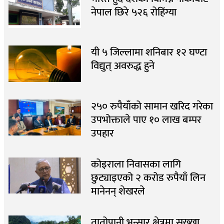
नेपाल छिरे ५२६ रोहिंग्या
यी ५ जिल्लामा शनिबार १२ घण्टा
विद्युत् अवरुद्ध हुने
२५० रुपैयाँको सामान खरिद गरेका
उपभोक्ताले पाए १० लाख बम्पर
उपहार
कोइराला निवासका लागि
छुट्याइएको २ करोड रुपैयाँ लिन
मानेनन् शेखरले
तातोपानी भन्सार क्षेत्रमा सुख्खा