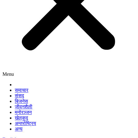
Menu
समाचार
संसद
बिजनेस
जीवनशैली
मनोरञ्जन
खेलकुद
अन्तर्राष्ट्रिय
अन्य