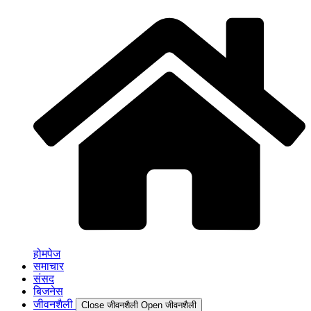
होमपेज
समाचार
संसद
बिजनेस
जीवनशैली
Close जीवनशैली
Open जीवनशैली