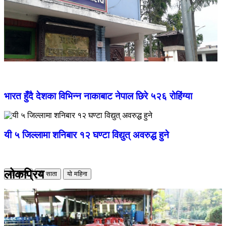
भारत हुँदै देशका विभिन्न नाकाबाट नेपाल छिरे ५२६ रोहिंग्या
यी ५ जिल्लामा शनिबार १२ घण्टा विद्युत् अवरुद्ध हुने
लोकप्रिय
२४ घण्टा
यो साता
यो महिना