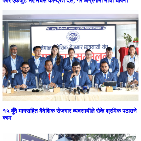
फेरि एकजुट भए मधेस केन्द्रित दल, गरे अग्रगामी मोर्चा घोषणा
१५ बुँदे मागसहित वैदेशिक रोजगार व्यवसायीले रोके श्रमिक पठाउने
काम