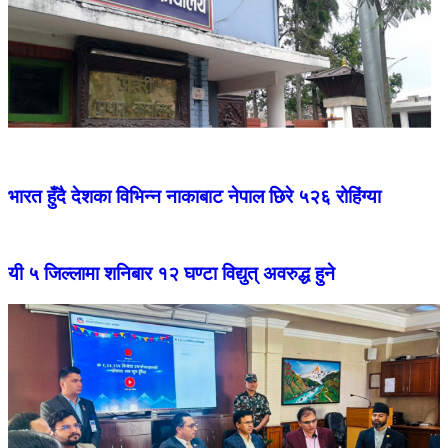
भारत हुँदै देशका विभिन्न नाकाबाट नेपाल छिरे ५२६ रोहिंग्या
यी ५ जिल्लामा शनिबार १२ घण्टा विद्युत् अवरुद्ध हुने