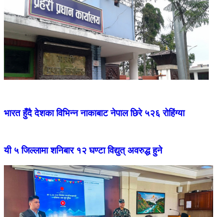
भारत हुँदै देशका विभिन्न नाकाबाट नेपाल छिरे ५२६ रोहिंग्या
यी ५ जिल्लामा शनिबार १२ घण्टा विद्युत् अवरुद्ध हुने