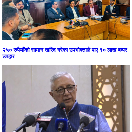
२५० रुपैयाँको सामान खरिद गरेका उपभोक्ताले पाए १० लाख बम्पर
उपहार