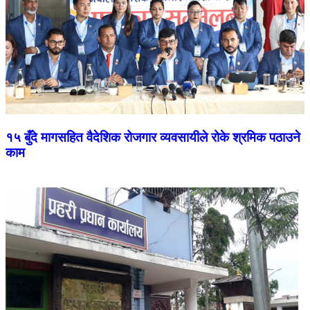
१५ बुँदे मागसहित वैदेशिक रोजगार व्यवसायीले रोके श्रमिक पठाउने
काम