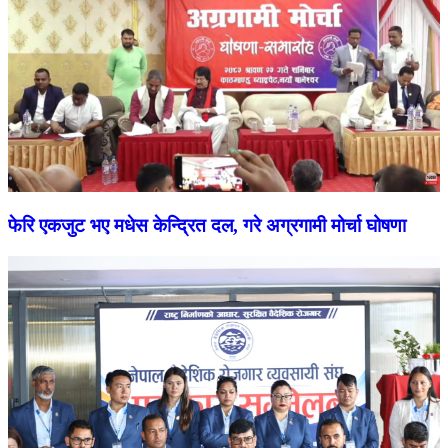
फेरि एकजुट भए मधेस केन्द्रित दल, गरे अग्रगामी मोर्चा घोषणा