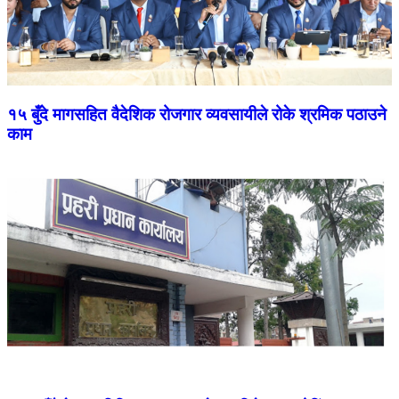
१५ बुँदे मागसहित वैदेशिक रोजगार व्यवसायीले रोके श्रमिक पठाउने
काम