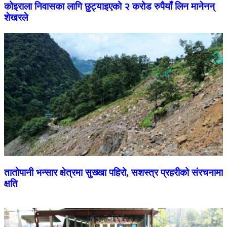
कोइराला निवासका लागि छुट्याइएको २ करोड रुपैयाँ लिन मानेनन्
शेखरले
तातोपानी भन्सार क्षेत्रमा सुख्खा पहिरो, सशस्त्र प्रहरीको संरचनामा
क्षति