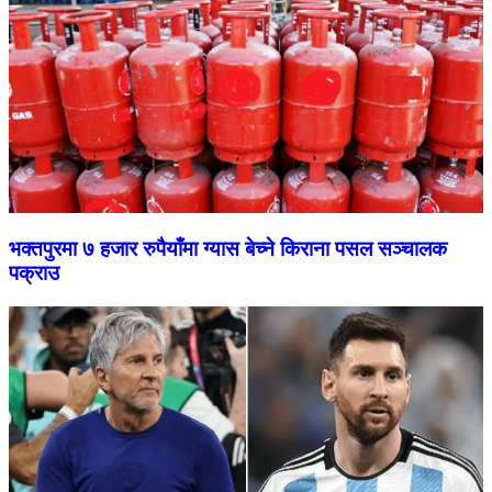
भक्तपुरमा ७ हजार रुपैयाँमा ग्यास बेच्ने किराना पसल सञ्चालक
पक्राउ