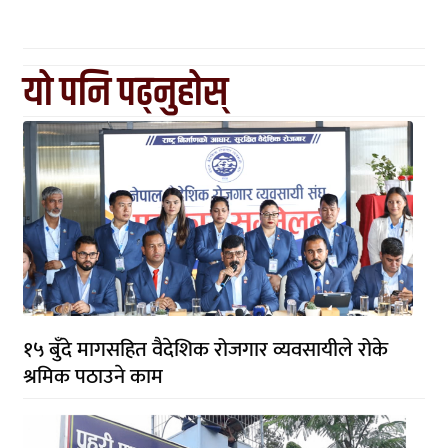
यो पनि पढ्नुहोस्
१५ बुँदे मागसहित वैदेशिक रोजगार व्यवसायीले रोके
श्रमिक पठाउने काम