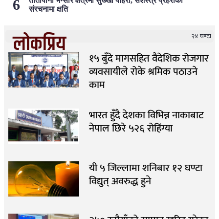
तातोपानी भन्सार क्षेत्रमा सुख्खा पहिरो, सशस्त्र प्रहरीको
संरचनामा क्षति
लोकप्रिय
२४ घण्टा
१५ बुँदे मागसहित वैदेशिक रोजगार
व्यवसायीले रोके श्रमिक पठाउने
काम
भारत हुँदै देशका विभिन्न नाकाबाट
नेपाल छिरे ५२६ रोहिंग्या
यी ५ जिल्लामा शनिबार १२ घण्टा
विद्युत् अवरुद्ध हुने