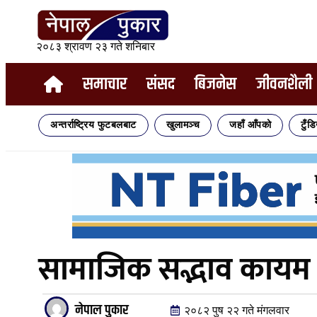
२०८३ श्रावण २३ गते शनिबार
समाचार
संसद
बिजनेस
जीवनशैली
अन्तर्राष्ट्रिय फुटबलबाट
खुलामञ्च
जहाँ आँपको
टुँड
सामाजिक सद्भाव कायम रा
नेपाल पुकार
२०८२ पुष २२ गते मंगलवार