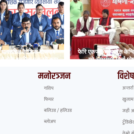
दे मागसहित वैदेशिक रोजगार
फेरि एकजुट भए मधेस केन्द
ीले रोके श्रमिक पठाउने काम
गरे अग्रगामी मोर्चा घो
मनोरञ्जन
विशेष
अन्तर्र
गशिप
फिचर
खुलामञ
बलिउड / हलिउड
जहाँ 
ब्लोअप
टुँडिख
तेस्रो