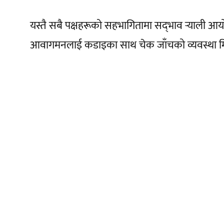
यस्तै सबै पक्षहरूको सहभागितामा सद्‌भाव र्‍याली आयोज
आवागमनलाई कडाइका साथ चेक जाँचको व्यवस्था मि