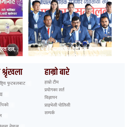
्रित दल,
१५ बुँदे मागसहित वैदेशिक रोजगार
षणा
व्यवसायीले रोके श्रमिक पठाउने काम
 श्रृंखला
हाम्रो बारे
हाम्रो टीम
ाष्ट्रिय फुटबलबाट
0
प्रयोगका सर्त
्च
0
विज्ञापन
आँपको
प्राइभेसी पोलिसी
0
सम्पर्क
ेल
0
 खेलमा नेपाल
0