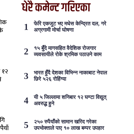
धेरै कमेन्ट गरिएका
शिक
फेरि एकजुट भए मधेस केन्द्रित दल, गरे
के
अग्रगामी मोर्चा घोषणा
१५ बुँदे मागसहित वैदेशिक रोजगार
व्यवसायीले रोके श्रमिक पठाउने काम
र १२
भारत हुँदै देशका विभिन्न नाकाबाट नेपाल
े
छिरे ५२६ रोहिंग्या
यी ५ जिल्लामा शनिबार १२ घण्टा विद्युत्
अवरुद्ध हुने
गि
२५० रुपैयाँको सामान खरिद गरेका
ैयाँ
उपभोक्ताले पाए १० लाख बम्पर उपहार