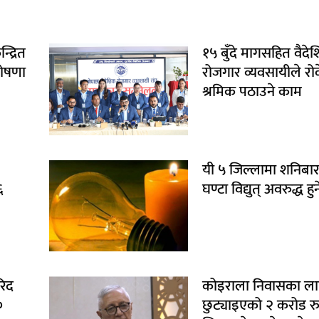
द्रित
१५ बुँदे मागसहित वैदे
घोषणा
रोजगार व्यवसायीले रो
श्रमिक पठाउने काम
यी ५ जिल्लामा शनिबा
६
घण्टा विद्युत् अवरुद्ध हुन
रिद
कोइराला निवासका ला
०
छुट्याइएको २ करोड रुप