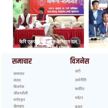
र
फेरि एकजुट भए मधेस केन्द्रित दल,
१५ बुँ
ाम
गरे अग्रगामी मोर्चा घोषणा
व्यवसाय
समाचार
विजनेस
अटो
समाचार
अर्थनीति
संसद
बिजनेस
कर्पोरेट
जीवनशैली
पर्यटन
मनोरञ्जन
खेलकुद
बजार