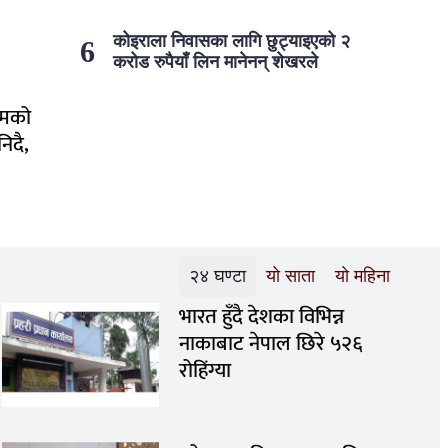
कोइराला निवासका लागि छुट्याइएको २
करोड रुपैयाँ लिन मानेनन् शेखरले
रमको
िदै,
२४ घण्टा
यो साता
यो महिना
भारत हुँदै देशका विभिन्न
नाकाबाट नेपाल छिरे ५२६
रोहिंग्या