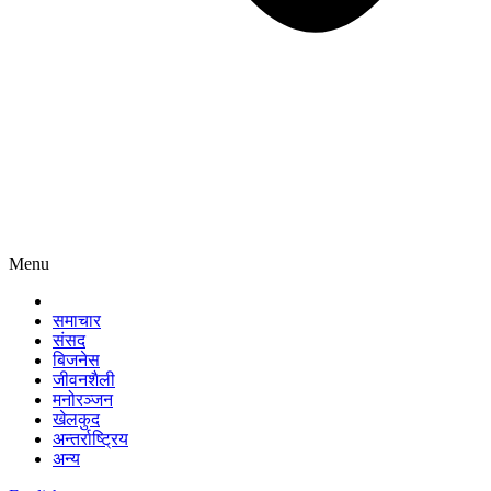
Menu
समाचार
संसद
बिजनेस
जीवनशैली
मनोरञ्जन
खेलकुद
अन्तर्राष्ट्रिय
अन्य