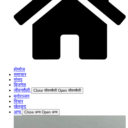
होमपेज
समाचार
संसद
बिजनेस
जीवनशैली
Close जीवनशैली
Open जीवनशैली
मनोरञ्जन
विचार
खेलकुद
अन्य
Close अन्य
Open अन्य