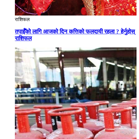
राशिफल
तपाईँको लागि आजको दिन कत्तिको फलदायी रहला ? हेर्नुहोस्
राशिफल