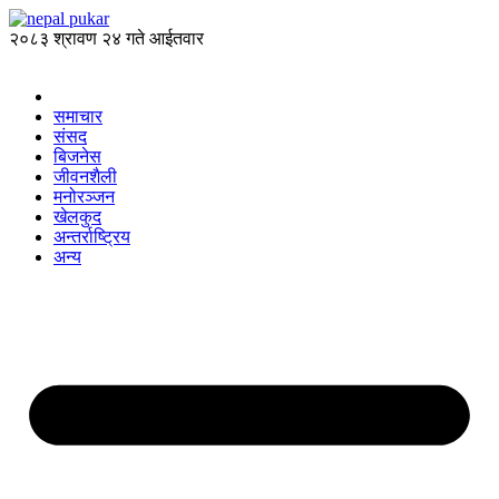
२०८३ श्रावण २४ गते आईतवार
समाचार
संसद
बिजनेस
जीवनशैली
मनोरञ्जन
खेलकुद
अन्तर्राष्ट्रिय
अन्य