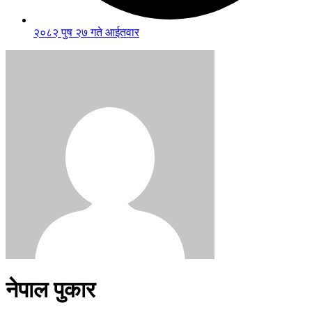
२०८२ पुष २७ गते आईतवार
नेपाल पुकार