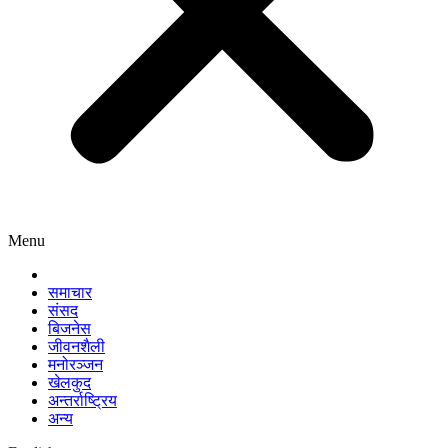
Menu
समाचार
संसद
बिजनेस
जीवनशैली
मनोरञ्जन
खेलकुद
अन्तर्राष्ट्रिय
अन्य