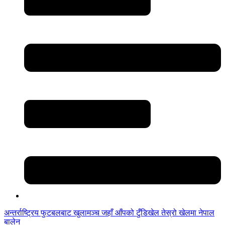
अन्तर्राष्ट्रिय फुटबलबाट
खुलामञ्च
जहाँ आँपको
टुँडिखेल
तेस्रो खेलमा नेपाल
बालेन